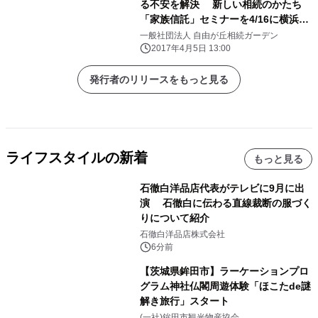
る不安を解決 新しい相続のかたち
「家族信託」セミナーを4/16に横浜で
開催
一般社団法人 自由が丘相続ガーデン
2017年4月5日 13:00
発行者のリリースをもっと見る
ライフスタイルの新着
もっと見る
石徹白洋品店代表がテレビに9月に出
演 石徹白に伝わる直線裁断の服づく
りについて紹介
石徹白洋品店株式会社
6分前
【茨城県鉾田市】ラーケーションプロ
グラム神社仏閣周遊体験「ほこたde謎
解き旅行」スタート
(一社)鉾田市観光物産協会