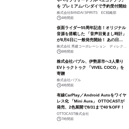
を プレミアムバンダイで予約受付開始
3
株式会社BANDAI SPIRITS EC戦略部
4時間前
仮面ライダー55周年記念！オリジナル
音源を搭載した 「音声目覚まし時計」
が8月6日に一般発売開始！ あの日の
4
大興奮が今甦る
株式会社 秀建コーポレーション ディレクト
アートギャラリー
8時間前
株式会社バブル、伊勢原市へ3人乗り
EVトゥクトゥク 「VIVEL COCO」を
寄贈
5
株式会社バブル
4時間前
有線CarPlay／Android Autoをワイヤ
レス化 「Mini Aura」 OTTOCASTが
発売、2色展開で8/31まで40％OFF！
6
OTTOCAST株式会社
7時間前