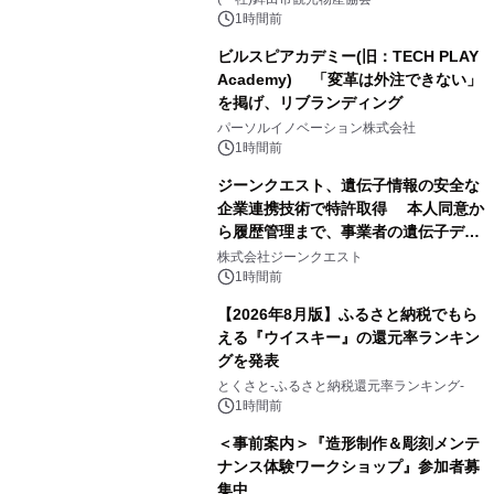
1時間前
ビルスピアカデミー(旧：TECH PLAY
Academy) 「変革は外注できない」
を掲げ、リブランディング
パーソルイノベーション株式会社
1時間前
ジーンクエスト、遺伝子情報の安全な
企業連携技術で特許取得 本人同意か
ら履歴管理まで、事業者の遺伝子デー
タ活用を支援
株式会社ジーンクエスト
1時間前
【2026年8月版】ふるさと納税でもら
える『ウイスキー』の還元率ランキン
グを発表
とくさと-ふるさと納税還元率ランキング-
1時間前
＜事前案内＞『造形制作＆彫刻メンテ
ナンス体験ワークショップ』参加者募
集中