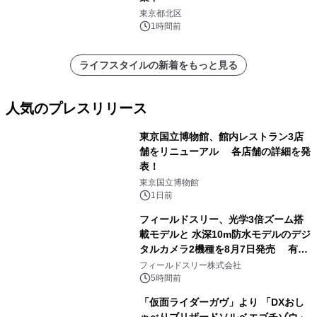
東京都北区
1時間前
ライフスタイルの新着をもっと見る
人気のプレスリリース
東京国立博物館、館内レストラン3店
舗をリニューアル 各店舗の詳細を発
表！
1
東京国立博物館
1日前
フィールドスリー、光学3倍ズーム搭
載モデルと 水深10m防水モデルのデジ
タルカメラ2機種を8月7日発売 有効
2
約1300万画素、用途別に選べるコンデ
フィールドスリー株式会社
ジ新登場
5時間前
「仮面ライダーガヴ」より 「DXおし
ゃべりブリザードソルベエゴチゾウ」