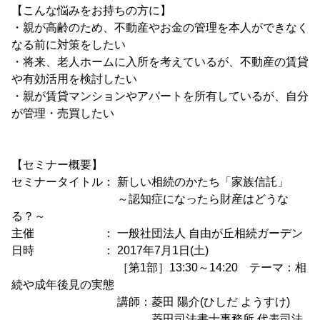
【こんな悩みをお持ちの方に】
・親が高齢のため、不動産やお金の管理を本人ができなく
なる前に対策をしたい
・将来、老人ホームに入所を考えているが、不動産の賃貸
や有効活用を検討したい
・親が賃貸マンションやアパートを所有しているが、自分
が管理・売買したい
【セミナー概要】
セミナータイトル： 新しい相続のかたち「家族信託」
～認知症になったら財産はどうな
る？～
主催 ： 一般社団法人 自由が丘相続ガーデン
日時 ： 2017年7月1日(土)
［第1部］13:30～14:20 テーマ：相
続や成年後見の実態
講師：菱田 陽介(ひしだ ようすけ)
菱田司法書士事務所 代表司法