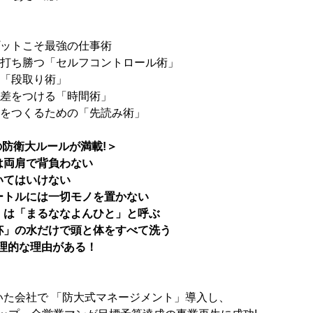
プットこそ最強の仕事術
に打ち勝つ「セルフコントロール術」
す「段取り術」
な差をつける「時間術」
境をつくるための「先読み術」
防衛大ルールが満載!＞
は両肩で背負わない
いてはいけない
ートルには一切モノを置かない
」は「まるななよんひと」と呼ぶ
杯」の水だけで頭と体をすべて洗う
理的な理由がある！
ていた会社で 「防大式マネージメント」導入し、