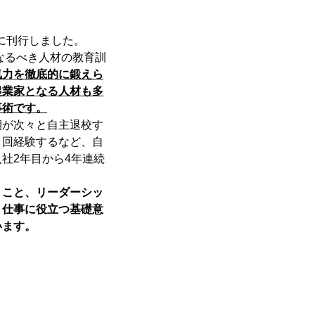
に刊行しました。
なるべき人材の教育訓
気力を徹底的に鍛えら
起業家となる人材も多
事術です。
が次々と自主退校す
２回経験するなど、自
社2年目から4年連続
くこと、リーダーシッ
、仕事に役立つ基礎意
います。