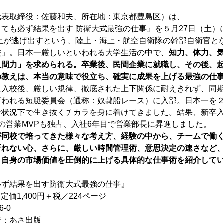
代表取締役：佐藤和夫、所在地：東京都豊島区）は、
ても必ず結果を出す 防衛大式最強の仕事』を５月27日（土）
以上が逃げ出すという、陸上・海上・航空自衛隊の幹部自衛官と
校」。日本一厳しいといわれる大学生活の中で、
知力、体力、
人間力」を求められる。卒業後、民間企業に就職し、その後、
の教えは、本当の意味で役立ち、確実に成果を上げる最強の仕
入校後、厳しい規律、徹底された上下関係に耐えきれず、同期
言われる短艇委員会（通称：奴隷船レース）に入部。日本一を
な状況下で生き抜くチカラを身に着けてきました。結果、新卒入
の営業MVPも独占、入社6年目で営業部長に昇進しました。
が同校で培ってきた様々な考え方、経験の中から、チームで働
折れない心、さらに、厳しい時間管理術、意思決定の速さなど
、自身の市場価値を圧倒的に上げる具体的な仕事術を紹介して
必ず結果を出す防衛大式最強の仕事』
／定価1,400円＋税／224ページ
6-0
行：あさ出版