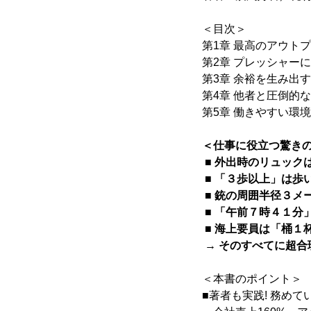
＜目次＞
第1章 最高のアウト
第2章 プレッシャー
第3章 余裕を生み出
第4章 他者と圧倒的
第5章 働きやすい環
＜仕事に役立つ驚きの
■ 外出時のリュック
■ 「３歩以上」は歩
■ 銃の周囲半径３メ
■ 「午前７時４１分
■ 海上要員は「桶１
→ そのすべてに超合
＜本書のポイント＞
■著者も実践! 務め