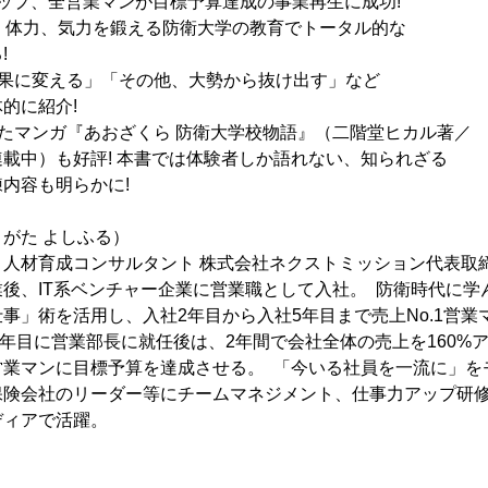
ップ、全営業マンが目標予算達成の事業再生に成功!
力、体力、気力を鍛える防衛大学の教育でトータル的な
!
成果に変える」「その他、大勢から抜け出す」など
的に紹介!
たマンガ『あおざくら 防衛大学校物語』（二階堂ヒカル著／
載中）も好評! 本書では体験者しか語れない、知られざる
内容も明らかに!
がた よしふる）
人材育成コンサルタント 株式会社ネクストミッション代表取締役
後、IT系ベンチャー企業に営業職として入社。 防衛時代に学
事」術を活用し、入社2年目から入社5年目まで売上No.1営業
6年目に営業部長に就任後は、2年間で会社全体の売上を160%
営業マンに目標予算を達成させる。 「今いる社員を一流に」を
保険会社のリーダー等にチームマネジメント、仕事力アップ研
ディアで活躍。