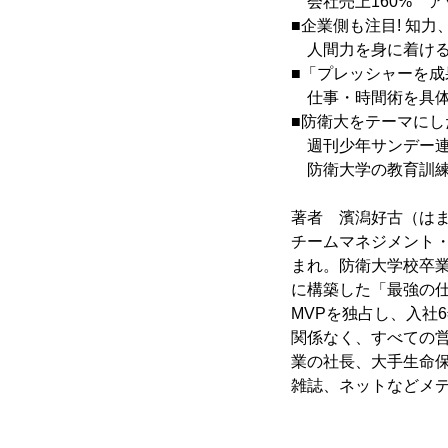
会社売上160% ア
■企業側も注目! 知
人間力を身に着ける
■「プレッシャーを
仕事・時間術を具体
■防衛大をテーマにし
週刊少年サンデー連
防衛大学の教育訓練
著者 濱潟好古（はま
チームマネジメント・
まれ。防衛大学校卒業
に構築した「最強の仕
MVPを独占し、入社
関係なく、すべての
業の社長、大手生命
雑誌、ネットなどメ