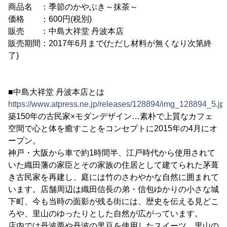
商品名 ：季節のかやぶき～抹茶～
価格 ：600円(税別)
販売 ：中島大祥堂 丹波本店
販売期間：2017年6月まで(ただし材料が無くなり次第終
了)
■中島大祥堂 丹波本店とは
https://www.atpress.ne.jp/releases/128894/img_128894_5.jp
築150年の古民家×モダンデザイン…素朴で上質なカフェ
空間で心と体を癒すことをコンセプトに2015年の4月にオ
ープン。
神戸・大阪から車で約1時間半、江戸時代から使用されて
いた織田藩の家臣とその家族の住居として建てられた茅葺
き古民家を再建し、庭には竹のさわやかな自然に囲まれて
います。店舗周辺は織田信長の弟・信包ゆかりの小さな城
下町、今も当時の面影が残る街には、歴史を伝える見どこ
ろや、里山のゆったりとした自然が広がっています。
店内では丹波栗や丹波の黒豆を使用したスイーツ、里山の