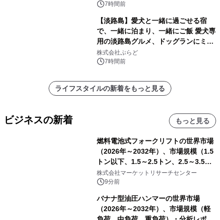
7時間前
【淡路島】愛犬と一緒に過ごせる宿
で、一緒に泊まり、一緒にご飯 愛犬専
用の淡路島グルメ、ドッグランにミニ
プール グランピングとトレーラーハウ
株式会社ぷらど
スの2施設で
7時間前
ライフスタイルの新着をもっと見る
ビジネスの新着
もっと見る
燃料電池式フォークリフトの世界市場
（2026年～2032年）、市場規模（1.5
トン以下、1.5～2.5トン、2.5～3.5ト
ン、3.5～5.0トン、その他）・分析レ
株式会社マーケットリサーチセンター
ポートを発表
9分前
バナナ型油圧ハンマーの世界市場
（2026年～2032年）、市場規模（軽
負荷、中負荷、重負荷）・分析レポー