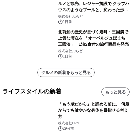
ルメと観光、レジャー施設で クラブハ
ウスのようなプールと、変わった形の
サウナも 「THE BOXY AWAJI」のお
株式会社ぷらど
得な素泊まり連泊プランで
1日前
北前船の歴史が息づく港町・三国湊で
上質な滞在を 「オーベルジュほまち
三國湊」 1泊2食付の旅行商品を発売
株式会社ぷらど
1日前
グルメの新着をもっと見る
ライフスタイルの新着
もっと見る
「もう歳だから」と諦める前に。 何歳
からでも健やかな身体を目指せる考え
方
株式会社LPN
29分前