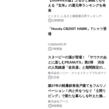
【2026年8月版】ふるさと納税でもら
える『玄米』の還元率ランキングを発
表
3
とくさと-ふるさと納税還元率ランキング-
10時間前
「Honda CB250T HAWK」Tシャツ登
場
4
CAMSHOP.JP
7時間前
スヌーピーの湯が登場！ 「サウナのあ
とに楽しむPEANUTS」第2弾 渋谷
の人気銭湯「改良湯」と期間限定のコ
5
ラボレーション サウナイキタイコラ
株式会社ソニー・クリエイティブプロダクツ
ボグッズも発売決定！
2日前
築37年の軽量鉄骨造戸建てをフルリノ
ベーション！内と外をつなぐ「土間リ
ビング」で新たな暮らしを叶えた施工
6
事例を株式会社アースが公開
株式会社アース
6時間前