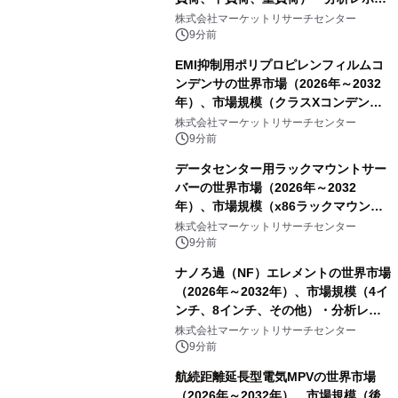
トを発表
株式会社マーケットリサーチセンター
9分前
EMI抑制用ポリプロピレンフィルムコ
ンデンサの世界市場（2026年～2032
年）、市場規模（クラスXコンデン
サ、クラスYコンデンサ）・分析レポ
株式会社マーケットリサーチセンター
ートを発表
9分前
データセンター用ラックマウントサー
バーの世界市場（2026年～2032
年）、市場規模（x86ラックマウン
ト、非x86ラックマウント）・分析レ
株式会社マーケットリサーチセンター
ポートを発表
9分前
ナノろ過（NF）エレメントの世界市場
（2026年～2032年）、市場規模（4イ
ンチ、8インチ、その他）・分析レポ
ートを発表
株式会社マーケットリサーチセンター
9分前
航続距離延長型電気MPVの世界市場
（2026年～2032年）、市場規模（後