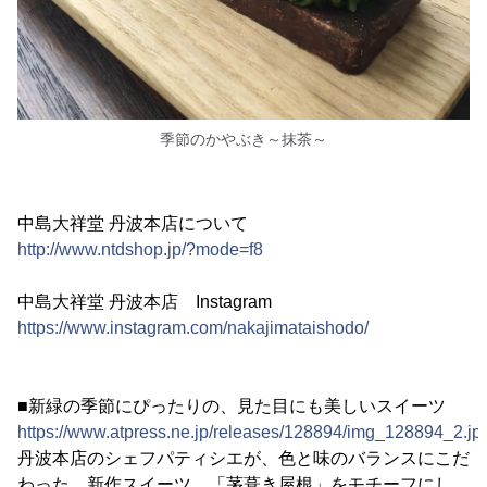
季節のかやぶき～抹茶～
中島大祥堂 丹波本店について
http://www.ntdshop.jp/?mode=f8
中島大祥堂 丹波本店 Instagram
https://www.instagram.com/nakajimataishodo/
■新緑の季節にぴったりの、見た目にも美しいスイーツ
https://www.atpress.ne.jp/releases/128894/img_128894_2.jp
丹波本店のシェフパティシエが、色と味のバランスにこだ
わった、新作スイーツ。「茅葺き屋根」をモチーフにし