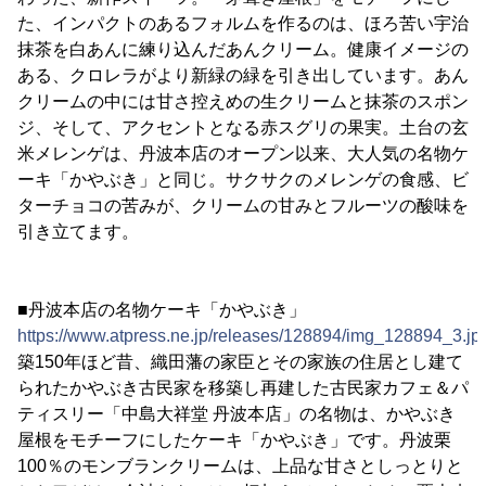
た、インパクトのあるフォルムを作るのは、ほろ苦い宇治
抹茶を白あんに練り込んだあんクリーム。健康イメージの
ある、クロレラがより新緑の緑を引き出しています。あん
クリームの中には甘さ控えめの生クリームと抹茶のスポン
ジ、そして、アクセントとなる赤スグリの果実。土台の玄
米メレンゲは、丹波本店のオープン以来、大人気の名物ケ
ーキ「かやぶき」と同じ。サクサクのメレンゲの食感、ビ
ターチョコの苦みが、クリームの甘みとフルーツの酸味を
引き立てます。
■丹波本店の名物ケーキ「かやぶき」
https://www.atpress.ne.jp/releases/128894/img_128894_3.jp
築150年ほど昔、織田藩の家臣とその家族の住居とし建て
られたかやぶき古民家を移築し再建した古民家カフェ＆パ
ティスリー「中島大祥堂 丹波本店」の名物は、かやぶき
屋根をモチーフにしたケーキ「かやぶき」です。丹波栗
100％のモンブランクリームは、上品な甘さとしっとりと