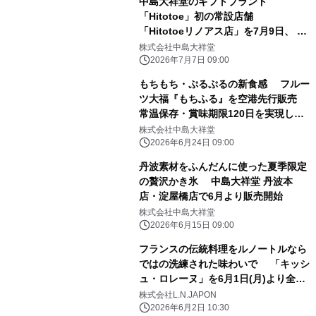
中島大祥堂のギフトブランド
「Hitotoe」初の常設店舗
「Hitotoeリノアス店」を7月9日、 リ
ノアス八尾 地下1階にオープン
株式会社中島大祥堂
2026年7月7日 09:00
もちもち・ぷるぷるの新食感 フルー
ツ大福『もちふる』を空港先行販売
常温保存・賞味期限120日を実現し、
世界を旅します
株式会社中島大祥堂
2026年6月24日 09:00
丹波素材をふんだんに使った夏季限定
の贅沢かき氷 中島大祥堂 丹波本
店・淀屋橋店で6月より販売開始
株式会社中島大祥堂
2026年6月15日 09:00
フランスの伝統料理をルノートルなら
ではの洗練された味わいで 「キッシ
ュ・ロレーヌ」を6月1日(月)より全店
舗で発売
株式会社L.N.JAPON
2026年6月2日 10:30