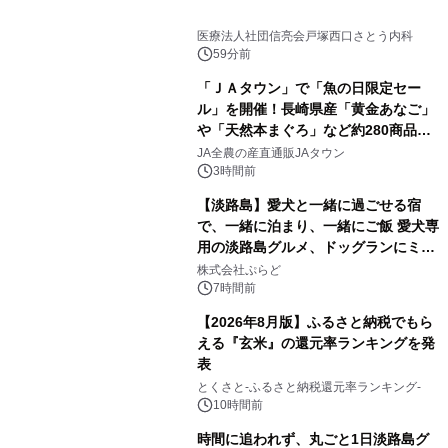
医療法人社団信亮会戸塚西口さとう内科
59分前
「ＪＡタウン」で「魚の日限定セー
ル」を開催！長崎県産「黄金あなご」
や「天然本まぐろ」など約280商品を
販売！～毎月１０日の定例企画～
JA全農の産直通販JAタウン
3時間前
【淡路島】愛犬と一緒に過ごせる宿
で、一緒に泊まり、一緒にご飯 愛犬専
用の淡路島グルメ、ドッグランにミニ
プール グランピングとトレーラーハウ
株式会社ぷらど
スの2施設で
7時間前
【2026年8月版】ふるさと納税でもら
える『玄米』の還元率ランキングを発
表
とくさと-ふるさと納税還元率ランキング-
10時間前
時間に追われず、丸ごと1日淡路島グ