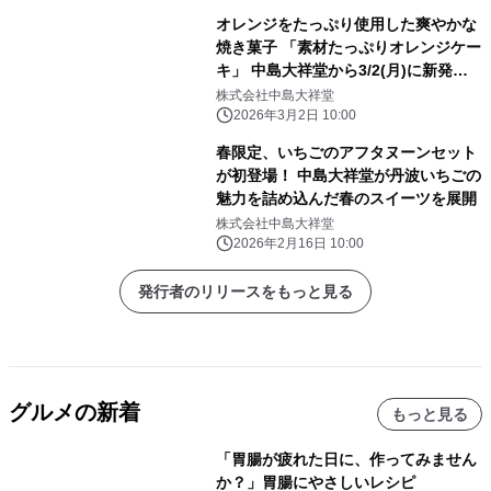
オレンジをたっぷり使用した爽やかな
焼き菓子 「素材たっぷりオレンジケー
キ」 中島大祥堂から3/2(月)に新発
売！
株式会社中島大祥堂
2026年3月2日 10:00
春限定、いちごのアフタヌーンセット
が初登場！ 中島大祥堂が丹波いちごの
魅力を詰め込んだ春のスイーツを展開
株式会社中島大祥堂
2026年2月16日 10:00
発行者のリリースをもっと見る
グルメの新着
もっと見る
「胃腸が疲れた日に、作ってみません
か？」胃腸にやさしいレシピ