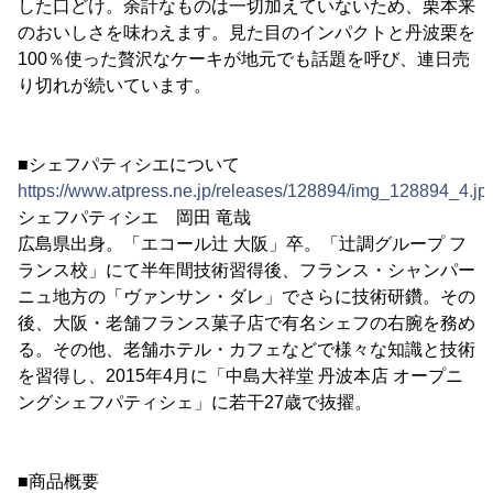
した口どけ。余計なものは一切加えていないため、栗本来
のおいしさを味わえます。見た目のインパクトと丹波栗を
100％使った贅沢なケーキが地元でも話題を呼び、連日売
り切れが続いています。
■シェフパティシエについて
https://www.atpress.ne.jp/releases/128894/img_128894_4.jp
シェフパティシエ 岡田 竜哉
広島県出身。「エコール辻 大阪」卒。「辻調グループ フ
ランス校」にて半年間技術習得後、フランス・シャンパー
ニュ地方の「ヴァンサン・ダレ」でさらに技術研鑽。その
後、大阪・老舗フランス菓子店で有名シェフの右腕を務め
る。その他、老舗ホテル・カフェなどで様々な知識と技術
を習得し、2015年4月に「中島大祥堂 丹波本店 オープニ
ングシェフパティシェ」に若干27歳で抜擢。
■商品概要