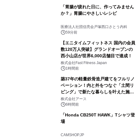
「胃腸が疲れた日に、作ってみません
か？」胃腸にやさしいレシピ
医療法人社団信亮会戸塚西口さとう内科
59分前
【エニタイムフィットネス 国内の会員
数120万人突破】グランドオープンの
西小山店が世界6,000店舗目で達成！
株式会社Fast Fitness Japan
1時間前
築37年の軽量鉄骨造戸建てをフルリノ
ベーション！内と外をつなぐ「土間リ
ビング」で新たな暮らしを叶えた施工
事例を株式会社アースが公開
株式会社アース
6時間前
「Honda CB250T HAWK」Tシャツ登
場
CAMSHOP.JP