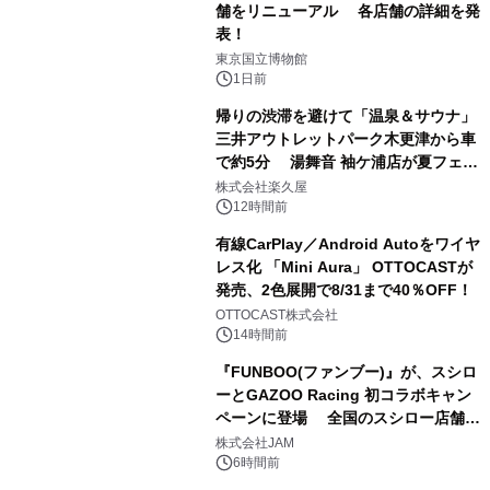
舗をリニューアル 各店舗の詳細を発
表！
1
東京国立博物館
1日前
帰りの渋滞を避けて「温泉＆サウナ」
三井アウトレットパーク木更津から車
で約5分 湯舞音 袖ケ浦店が夏フェア
2
メニューを提供
株式会社楽久屋
12時間前
有線CarPlay／Android Autoをワイヤ
レス化 「Mini Aura」 OTTOCASTが
発売、2色展開で8/31まで40％OFF！
3
OTTOCAST株式会社
14時間前
『FUNBOO(ファンブー)』が、スシロ
ーとGAZOO Racing 初コラボキャン
ペーンに登場 全国のスシロー店舗で
4
GR 4車種の FUNBOO(ミニカー)付き
株式会社JAM
メニューが展開されます
6時間前