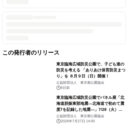
この発行者のリリース
東京臨海広域防災公園で、子ども達の
防災を考える 「ありあけ保育防災まつ
り」を ８月９日（日）開催！
公益財団法人 東京都公園協会
6日前
東京臨海広域防災公園でパネル展「北
海道胆振東部地震―北海道で初めて震
度7を記録した地震―」7/28（火）か
ら開催
公益財団法人 東京都公園協会
2026年7月27日 14:00