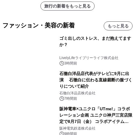
旅行の新着をもっと見る
ファッション・美容の新着
もっと見る
ゴミ出しのストレス、まだ抱えてます
か？
LivelyLifeライブリーライフ株式会社
3時間前
石徹白洋品店代表がテレビに9月に出
演 石徹白に伝わる直線裁断の服づく
りについて紹介
石徹白洋品店株式会社
7時間前
阪神電車×ユニクロ「UTme!」コラボ
レーション企画 ユニクロ神戸三宮店限
定で8月7日（金） コラボアイテムが
発売決定！
阪神電気鉄道株式会社
9時間前