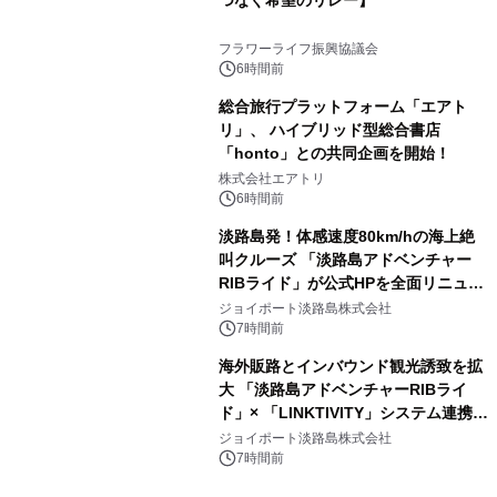
つなぐ希望のリレー】
フラワーライフ振興協議会
6時間前
総合旅行プラットフォーム「エアト
リ」、 ハイブリッド型総合書店
「honto」との共同企画を開始！
株式会社エアトリ
6時間前
淡路島発！体感速度80km/hの海上絶
叫クルーズ 「淡路島アドベンチャー
RIBライド」が公式HPを全面リニュー
アル！ ～スマホで即予約完了の「スマ
ジョイポート淡路島株式会社
ート設計」へ刷新～
7時間前
海外販路とインバウンド観光誘致を拡
大 「淡路島アドベンチャーRIBライ
ド」× 「LINKTIVITY」システム連携を
開始！
ジョイポート淡路島株式会社
7時間前