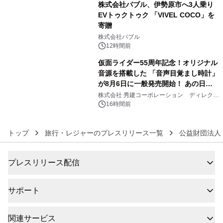
株式会社バブル、伊勢原市へ3人乗り
EVトゥクトゥク 「VIVEL COCO」を
寄贈
5
株式会社バブル
12時間前
仮面ライダー55周年記念！オリジナル
音源を搭載した 「音声目覚まし時計」
が8月6日に一般発売開始！ あの日の
6
大興奮が今甦る
株式会社 秀建コーポレーション ディレクト
アートギャラリー
16時間前
トップ
旅行・レジャーのプレスリリース一覧
公益財団法人
プレスリリース配信
サポート
関連サービス