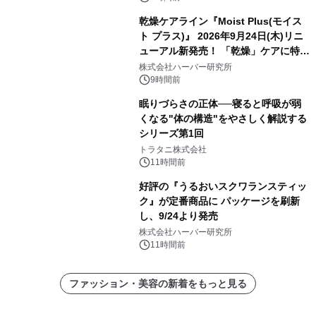
乾燥ケアライン『Moist Plus(モイス
ト プラス)』 2026年9月24日(木)リニ
ューアル新発売！ 「乾燥」ケアに特化
し、ライン使いで潤いに満ちた肌へ
株式会社ハーバー研究所
9時間前
眠りづらさの正体──寝ると呼吸が弱
くなる"体の構造"をやさしく解説する
シリーズ第1回
トラタニ株式会社
11時間前
好評の『うるおいスクワランスティッ
ク』が定番商品に パッケージを刷新
し、9/24より発売
株式会社ハーバー研究所
11時間前
ファッション・美容の新着をもっと見る