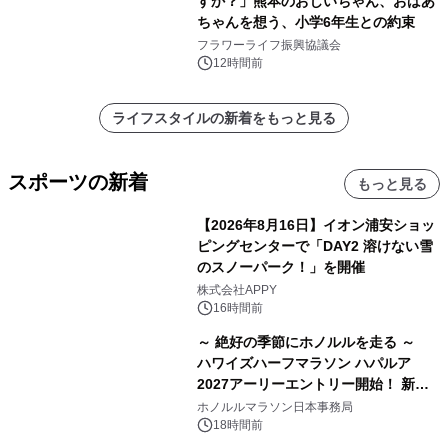
すか？」熊本のおじいちゃん、おばあ
ちゃんを想う、小学6年生との約束
フラワーライフ振興協議会
12時間前
ライフスタイルの新着をもっと見る
スポーツの新着
もっと見る
【2026年8月16日】イオン浦安ショッ
ピングセンターで「DAY2 溶けない雪
のスノーパーク！」を開催
株式会社APPY
16時間前
～ 絶好の季節にホノルルを走る ～
ハワイズハーフマラソン ハパルア
2027アーリーエントリー開始！ 新カ
テゴリー「ハパルアIKI(イキ)」(約
ホノルルマラソン日本事務局
13.4km)が登場
18時間前