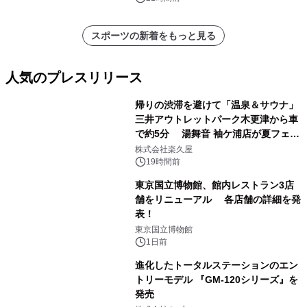
スポーツの新着をもっと見る
人気のプレスリリース
帰りの渋滞を避けて「温泉＆サウナ」
三井アウトレットパーク木更津から車
で約5分 湯舞音 袖ケ浦店が夏フェア
1
メニューを提供
株式会社楽久屋
19時間前
東京国立博物館、館内レストラン3店
舗をリニューアル 各店舗の詳細を発
表！
2
東京国立博物館
1日前
進化したトータルステーションのエン
トリーモデル 『GM-120シリーズ』を
発売
3