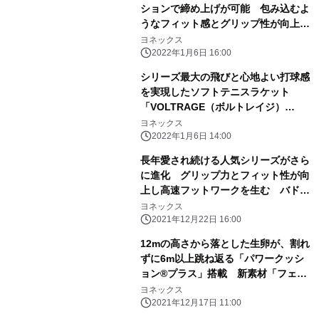
ションで締め上げが可能 包み込むよ
うなフィット感とグリップ性が向上し
た バドミントンシューズ「POWER
ヨネックス
CUSHION 88 DIAL」 2022年1月下
2022年1月6日 16:00
旬より発売
シリーズ最大の飛びと心地よい打球感
を実現したソフトテニスラケット
「VOLTRAGE（ボルトレイジ）
5S/5V」、 優れたホールド性と高い打
ヨネックス
球音を追求したストリング 「CYBER
2022年1月6日 14:00
NATURAL GALE（サイバーナチュラ
長年愛され続ける人気シリーズがさら
ルゲイル）」 2022年2月下旬より発
に進化 グリップ力とフィット性が向
売
上し高速フットワークを生む バドミ
ントンシューズ「POWER CUSHION
ヨネックス
65 Z」シリーズ 2022年1月下旬より
2021年12月22日 16:00
発売
12mの高さから落とした生卵が、割れ
ずに6m以上跳ね返る「パワークッシ
ョン®プラス」搭載 新素材「フェザ
ーライト エックス」採用で
ヨネックス
220g(23.5cm)の軽量化を実現 推進
2021年12月17日 11:00
力が向上し長距離でも疲れにくい快適