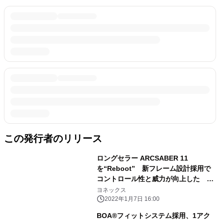
この発行者のリリース
ロングセラー ARCSABER 11
を“Reboot” 新フレーム設計採用で
コントロール性と威力が向上した バ
ドミントンラケット
ヨネックス
「ARCSABER（アークセイバー）11
2022年1月7日 16:00
PRO」 2022年3月上旬より発売
BOA®フィットシステム採用、1アク