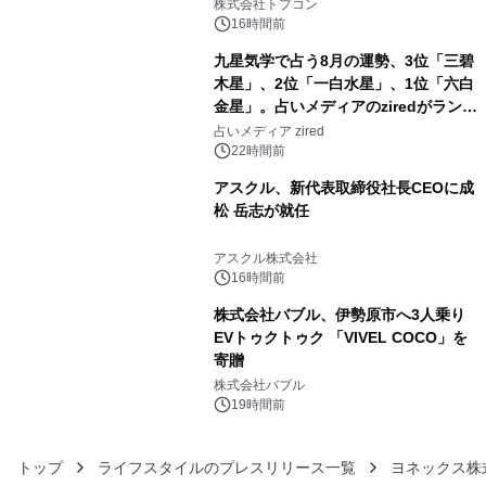
株式会社トプコン
16時間前
九星気学で占う8月の運勢、3位「三碧
木星」、2位「一白水星」、1位「六白
金星」。占いメディアのziredがランキ
4
ングを発表
占いメディア zired
22時間前
アスクル、新代表取締役社長CEOに成
松 岳志が就任
5
アスクル株式会社
16時間前
株式会社バブル、伊勢原市へ3人乗り
EVトゥクトゥク 「VIVEL COCO」を
寄贈
6
株式会社バブル
19時間前
トップ
ライフスタイルのプレスリリース一覧
ヨネックス株