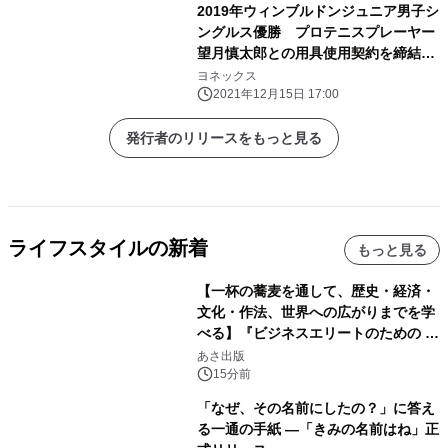
2019年ウィンブルドンジュニア男子シ
な走りをサポート 「セーフラン
ングルス優勝 プロテニスプレーヤー
100X」2022年2月下旬より発売
望月慎太郎との用具使用契約を締結
ラケット「EZONE」、ストリング
ヨネックス
「POLYTOUR STRIKE」を使用開始
2021年12月15日 17:00
発行者のリリースをもっと見る
ライフスタイルの新着
もっと見る
【一杯の蕎麦を通して、歴史・経済・
文化・作法、世界への広がりまでを学
べる】『ビジネスエリートのための 教
養としての蕎麦』2026年8月25日
あさ出版
（火）発売
15分前
「なぜ、その名前にしたの？」に答え
る一通の手紙 ―「きみの名前はね」正