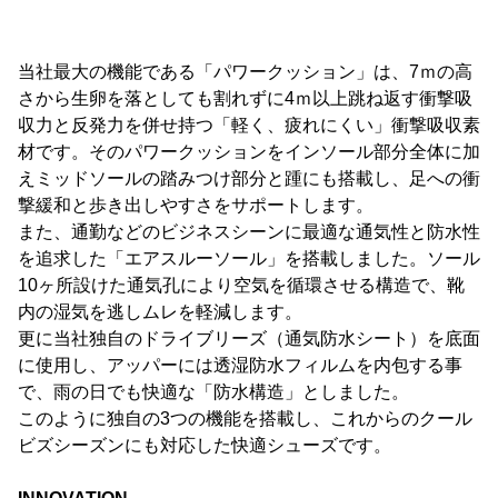
当社最大の機能である「パワークッション」は、7ｍの高
さから生卵を落としても割れずに4ｍ以上跳ね返す衝撃吸
収力と反発力を併せ持つ「軽く、疲れにくい」衝撃吸収素
材です。そのパワークッションをインソール部分全体に加
えミッドソールの踏みつけ部分と踵にも搭載し、足への衝
撃緩和と歩き出しやすさをサポートします。
また、通勤などのビジネスシーンに最適な通気性と防水性
を追求した「エアスルーソール」を搭載しました。ソール
10ヶ所設けた通気孔により空気を循環させる構造で、靴
内の湿気を逃しムレを軽減します。
更に当社独自のドライブリーズ（通気防水シート）を底面
に使用し、アッパーには透湿防水フィルムを内包する事
で、雨の日でも快適な「防水構造」としました。
このように独自の3つの機能を搭載し、これからのクール
ビズシーズンにも対応した快適シューズです。