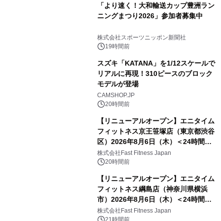
「より速く！大和輸送カップ豊洲ラン
ニングまつり2026」参加者募集中
株式会社スポーツニッポン新聞社
19時間前
スズキ「KATANA」を1/12スケールで
リアルに再現！310ピースのブロック
モデルが登場
CAMSHOP.JP
20時間前
【リニューアルオープン】エニタイム
フィットネス京王笹塚店（東京都渋谷
区）2026年8月6日（木）＜24時間年
中無休のフィットネスジム＞
株式会社Fast Fitness Japan
20時間前
【リニューアルオープン】エニタイム
フィットネス綱島店（神奈川県横浜
市）2026年8月6日（木）＜24時間年
中無休のフィットネスジム＞
株式会社Fast Fitness Japan
21時間前