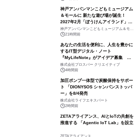
神戸アンパンマンこどもミュージアム
＆モールに 新たな遊び場が誕生！
2027年2月「ぼうけんアイランド」が
3
オープン
神戸アンパンマンこどもミュージアム＆モー
ル
21時間前
あなたの生活を便利に、人生を豊かに
するIT型デジタル・ノート
『MyLifeNote』がアイデア募集 優
4
秀賞100名に1年間無償試用
株式会社プロスパー クリエイティブ
4時間前
加圧ポンプ一体型で炭酸保持をサポー
ト 「DIONYSOS シャンパンストッパ
ー」を8/4発売
5
株式会社ライフエキスパート
2時間前
ZETAアライアンス、AIとIoTの共創を
推進する 「Agentic IoT Lab」を設立
6
ZETAアライアンス