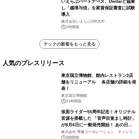
いえらぶパートナーズ、Dwilarと協業
し「越境与信」を家賃保証審査に試験
導入
株式会社いえらぶGROUP
1時間前
テックの新着をもっと見る
人気のプレスリリース
東京国立博物館、館内レストラン3店
舗をリニューアル 各店舗の詳細を発
表！
1
東京国立博物館
21時間前
仮面ライダー55周年記念！オリジナル
音源を搭載した 「音声目覚まし時計」
が8月6日に一般発売開始！ あの日の
2
大興奮が今甦る
株式会社 秀建コーポレーション ディレクト
アートギャラリー
3時間前