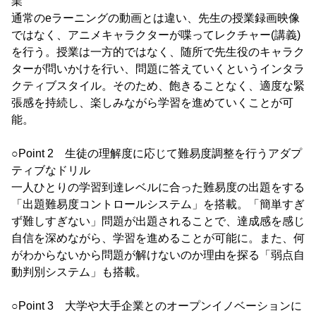
業
通常のeラーニングの動画とは違い、先生の授業録画映像
ではなく、アニメキャラクターが喋ってレクチャー(講義)
を行う。授業は一方的ではなく、随所で先生役のキャラク
ターが問いかけを行い、問題に答えていくというインタラ
クティブスタイル。そのため、飽きることなく、適度な緊
張感を持続し、楽しみながら学習を進めていくことが可
能。
○Point 2 生徒の理解度に応じて難易度調整を行うアダプ
ティブなドリル
一人ひとりの学習到達レベルに合った難易度の出題をする
「出題難易度コントロールシステム」を搭載。「簡単すぎ
ず難しすぎない」問題が出題されることで、達成感を感じ
自信を深めながら、学習を進めることが可能に。また、何
がわからないから問題が解けないのか理由を探る「弱点自
動判別システム」も搭載。
○Point 3 大学や大手企業とのオープンイノベーションに