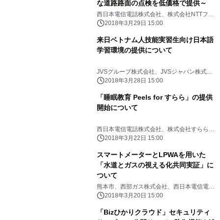
な道路路面の点検を低価格で提供～
西日本電信電話株式会社、株式会社NTTフィ
ールドテクノ
2018年3月29日 15:00
来日ベトナム人技能実習生向け日本語
学習環境の提供について
JVSグループ株式会社、JVSジャパン株式会
社、西日本電信電話株式会社
2018年3月28日 15:00
「睡眠教育 Peels for すらら」の提供
開始について
西日本電信電話株式会社、株式会社すららネ
ット
2018年3月22日 15:00
スマートメーターとLPWAを用いた
「水道とガスの視える化共同実証」に
ついて
熊本市、西部ガス株式会社、西日本電信電話
株式会社
2018年3月20日 15:00
「Bizひかりクラウド」セキュリティ