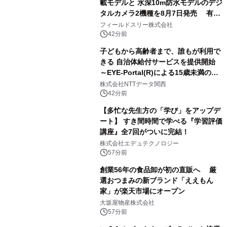
載モデルと 水深10m防水モデルのデジ
シを捕まえたり、虫と戦ったり…」
タルカメラ2機種を8月7日発売 有効
約1300万画素、用途別に選べるコンデ
フィールドスリー株式会社
ジ新登場
42分前
子どもから高齢者まで、誰もが利用で
きる 自治体給付サービスを提供開始
～EYE-Portal(R)による15歳未満の本
人認証と デジタルデバイド対策で実現
株式会社NTTデータ関西
～
42分前
【多忙な先生方の「学び」をアップデ
ート】 すき間時間で学べる『学習評価
講座』全7回がついに完結！
株式会社エデュテクノロジー
57分前
創業56年の食品卸が初の直販へ 厳
選おつまみの新ブランド「ええもん
家」が楽天市場にオープン
大坂屋物産株式会社
57分前