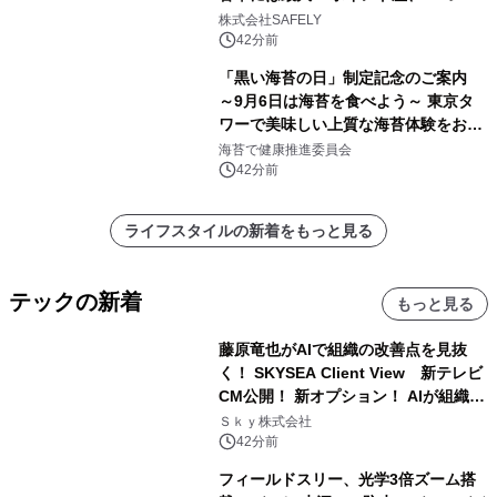
がりやすさ」も選定基準に
株式会社SAFELY
42分前
「黒い海苔の日」制定記念のご案内
～9月6日は海苔を食べよう～ 東京タ
ワーで美味しい上質な海苔体験をお届
けします！
海苔で健康推進委員会
42分前
ライフスタイルの新着をもっと見る
テックの新着
もっと見る
藤原竜也がAIで組織の改善点を見抜
く！ SKYSEA Client View 新テレビ
CM公開！ 新オプション！ AIが組織の
業務実態を分析し労務改善を支援。 藤
Ｓｋｙ株式会社
原竜也メイキング動画公開 「もしAIが
42分前
自分を分析したら、すぐ休めと言われ
フィールドスリー、光学3倍ズーム搭
る自信がある」「昨年の夏はカブトム