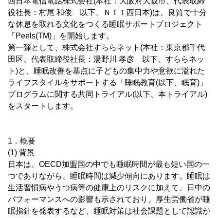
西日本電信電話株式会社(本社：大阪府大阪市、代表取締
役社長：村尾 和俊 以下、ＮＴＴ西日本)は、良質で十分
な休息を取れる文化をつくる睡眠サポートプロジェクト
「Peels(TM)」を開始します。
第一弾として、株式会社すららネット(本社：東京都千代
田区、代表取締役社長：湯野川 孝彦 以下、すららネッ
ト)と、睡眠改善を基点に子どもの集中力や意欲に溢れた
ライフスタイルをサポートする「睡眠教育(以下、眠育)」
プログラムに関する共同トライアル(以下、本トライアル)
をスタートします。
1．概要
(1) 背景
日本は、OECD加盟国の中でも睡眠時間が最も短い国の一
つでありながら、睡眠時間は減少傾向にあります。睡眠は
生活習慣病やうつ病等の健康上のリスクに加えて、日中の
パフォーマンスへの影響も示されており、厚生労働省が睡
眠指針を発表するなど、睡眠対策は社会課題として認識が