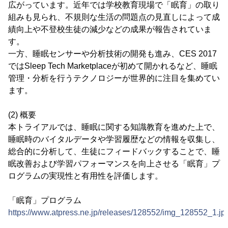
広がっています。近年では学校教育現場で「眠育」の取り
組みも見られ、不規則な生活の問題点の見直しによって成
績向上や不登校生徒の減少などの成果が報告されていま
す。
一方、睡眠センサーや分析技術の開発も進み、CES 2017
ではSleep Tech Marketplaceが初めて開かれるなど、睡眠
管理・分析を行うテクノロジーが世界的に注目を集めてい
ます。
(2) 概要
本トライアルでは、睡眠に関する知識教育を進めた上で、
睡眠時のバイタルデータや学習履歴などの情報を収集し、
総合的に分析して、生徒にフィードバックすることで、睡
眠改善および学習パフォーマンスを向上させる「眠育」プ
ログラムの実現性と有用性を評価します。
「眠育」プログラム
https://www.atpress.ne.jp/releases/128552/img_128552_1.jp