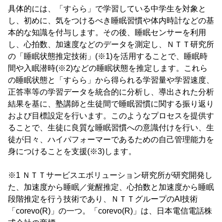
具体的には、「すらら」で学習している中学生を対象と
し、初めに、気をつけるべき睡眠習慣や体内時計などの基
本的な知識を付与します。その後、睡眠センサーを利用
し、心拍数、加速度などのデータを測定し、ＮＴＴ研究所
の「睡眠状態推定技術」(※1)を活用することで、睡眠時
間や入眠潜時(※2)などの睡眠状態を推定します。これら
の睡眠状態と「すらら」から得られる学習量や学習速度、
正答率等の学習データを統合的に分析し、導出された分析
結果を基に、塾講師と生徒間で睡眠習慣に関する振り返り
および目標設定を行います。このようなプロセスを提供す
ることで、生徒に良質な睡眠習慣への意識付けを行い、生
徒が日々、ハイパフォーマーであるための自己管理能力を
身につけることを支援(※3)します。
※1 ＮＴＴサービスエボリューション研究所が研究開発し
た、加速度から睡眠／覚醒推定、心拍数と加速度から睡眠
段階推定を行う技術であり、ＮＴＴグループのAI技術
「corevo(R)」の一つ。「corevo(R)」は、日本電信電話株