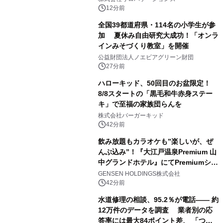
12分前
全国39都道府県・114名の小学生が参
加 夏休み自由研究大成功！「オンラ
インみそづくり教室」を開催
公益財団法人ノエビアグリーン財団
27分前
ハローキッド、50回目のお盆限定！
8/8スタートの「黒毛和牛赤身ステー
キ」で至福の家族団らんを
株式会社バーガーキッド
42分前
飲み放題もカラオケも”楽しいが、ぜ
んぶ込み”！『大江戸温泉Premium 山
中グランドホテル』にてPremiumシリ
ーズ初のオールインクルーシブ導入
GENSEN HOLDINGS株式会社
42分前
水道修理の相談、95.2％が電話―― 約
12万件のデータを調査 業者別の応
答率には最大84ポイント差、 「つな