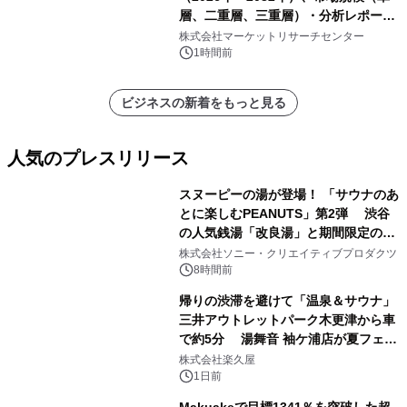
層、二重層、三重層）・分析レポート
を発表
株式会社マーケットリサーチセンター
1時間前
ビジネスの新着をもっと見る
人気のプレスリリース
スヌーピーの湯が登場！ 「サウナのあ
とに楽しむPEANUTS」第2弾 渋谷
の人気銭湯「改良湯」と期間限定のコ
1
ラボレーション サウナイキタイコラ
株式会社ソニー・クリエイティブプロダクツ
ボグッズも発売決定！
8時間前
帰りの渋滞を避けて「温泉＆サウナ」
三井アウトレットパーク木更津から車
で約5分 湯舞音 袖ケ浦店が夏フェア
2
メニューを提供
株式会社楽久屋
1日前