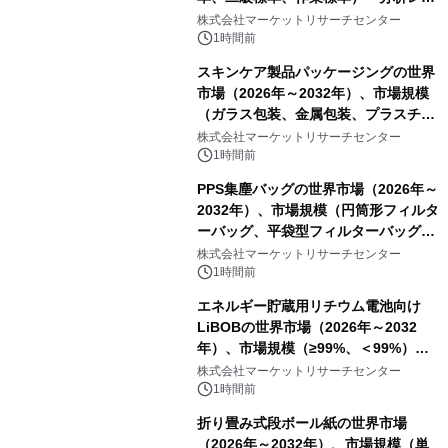
ートを発表
株式会社マーケットリサーチセンター
1時間前
スキンケア製品パッケージングの世界
市場（2026年～2032年）、市場規模
（ガラス包装、金属包装、プラスチッ
ク包装、その他）・分析レポートを発
株式会社マーケットリサーチセンター
表
1時間前
PPS集塵バッグの世界市場（2026年～
2032年）、市場規模（円筒形フィルタ
ーバッグ、平袋型フィルターバッグ、
プリーツフィルターバッグ、その
株式会社マーケットリサーチセンター
他）・分析レポートを発表
1時間前
エネルギー貯蔵用リチウム電池向け
LiBOBの世界市場（2026年～2032
年）、市場規模（≥99%、＜99%）・
分析レポートを発表
株式会社マーケットリサーチセンター
1時間前
折り畳み式段ボール紙の世界市場
（2026年～2032年）、市場規模（単