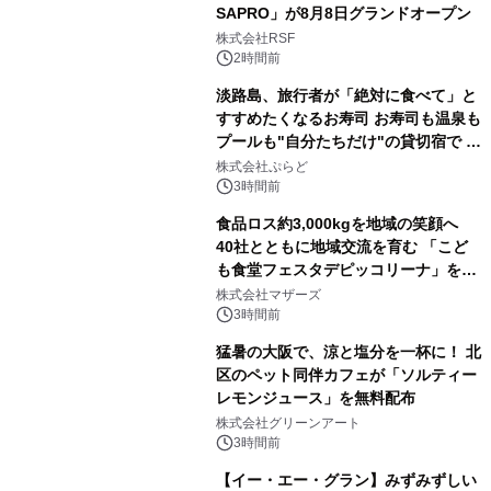
SAPRO」が8月8日グランドオープン
株式会社RSF
2時間前
淡路島、旅行者が「絶対に食べて」と
すすめたくなるお寿司 お寿司も温泉も
プールも"自分たちだけ"の貸切宿で 1
日1組限定「岩屋温泉 絵島別庭 海と
株式会社ぷらど
森」の握り寿司プラン
3時間前
食品ロス約3,000kgを地域の笑顔へ
40社とともに地域交流を育む 「こど
も食堂フェスタデピッコリーナ」を9
月5日(土)開催
株式会社マザーズ
3時間前
猛暑の大阪で、涼と塩分を一杯に！ 北
区のペット同伴カフェが「ソルティー
レモンジュース」を無料配布
株式会社グリーンアート
3時間前
【イー・エー・グラン】みずみずしい