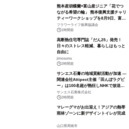
熊本産胡蝶蘭×富山産ジニア「花でつ
ながる希望の輪」 熊本復興支援チャリ
ティーワークショップを8月9日、富
山・射水で開催
フラワーライフ振興協議会
1時間前
高断熱住宅専門誌「だん25」発売！
日々のストレス軽減、暮らしはもっと
自由に
jimosumu
2時間前
サンエス石膏の地域貢献活動が加速 ―
関連会社Attipect主催「田んぼラグビ
ー」は100名超が熱狂しNHKで放送さ
れました。
サンエス石膏株式会社
2時間前
マレーグマがお出迎え！アジアの熱帯
雨林ゾーンに新デザイントイレが完成
山口県周南市