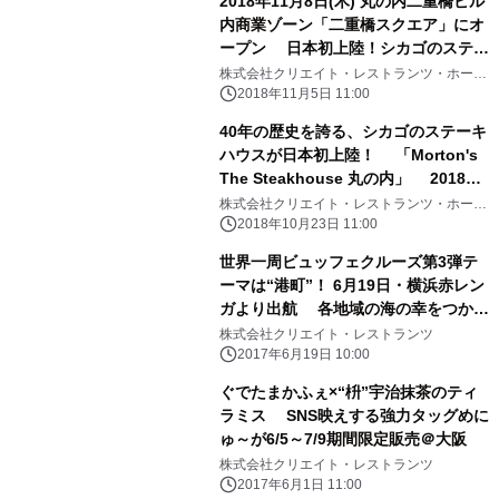
2018年11月8日(木) 丸の内二重橋ビル
内商業ゾーン「二重橋スクエア」にオ
ープン 日本初上陸！シカゴのステー
キハウス 「Morton's The
株式会社クリエイト・レストランツ・ホール
ディングス
Steakhouse 丸の内」メニューを一部
2018年11月5日 11:00
初公開！
40年の歴史を誇る、シカゴのステーキ
ハウスが日本初上陸！ 「Morton's
The Steakhouse 丸の内」 2018年
11月8日(木)丸の内二重橋ビル内商業
株式会社クリエイト・レストランツ・ホール
ディングス
ゾーン 「二重橋スクエア」にグランド
2018年10月23日 11:00
オープン
世界一周ビュッフェクルーズ第3弾テ
ーマは“港町”！ 6月19日・横浜赤レン
ガより出航 各地域の海の幸をつかっ
た郷土料理を贅沢に堪能
株式会社クリエイト・レストランツ
2017年6月19日 10:00
ぐでたまかふぇ×“枡”宇治抹茶のティ
ラミス SNS映えする強力タッグめに
ゅ～が6/5～7/9期間限定販売＠大阪
株式会社クリエイト・レストランツ
2017年6月1日 11:00