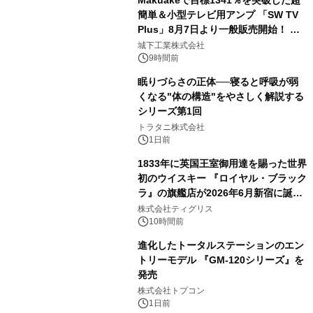
Makuakeで目標1341％を突破した超
簡単＆小型テレビ用アンプ 「SW TV
Plus」8月7日より一般販売開始！ ケ
3
ーブル1本つなぐだけ、テレビの音が
城下工業株式会社
ぐっと豊かに
9時間前
眠りづらさの正体──寝ると呼吸が弱
くなる"体の構造"をやさしく解説する
シリーズ第1回
4
トラタニ株式会社
1日前
1833年に英国王室御用達を賜った世界
初のウイスキー 『ロイヤル・ブラック
ラ』の旗艦店が2026年6月新宿に誕
5
生 バカルディ ジャパンと連携した
株式会社ティグリス
没入型バー「BAR Arca」
10時間前
進化したトータルステーションのエン
トリーモデル 『GM-120シリーズ』を
発売
6
株式会社トプコン
1日前