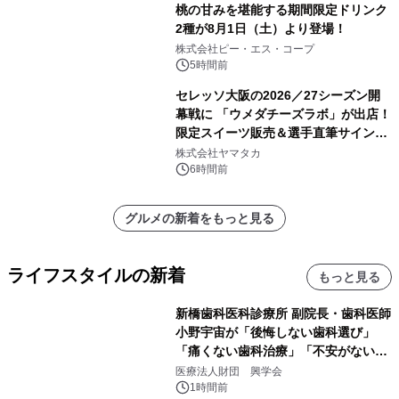
桃の甘みを堪能する期間限定ドリンク
2種が8月1日（土）より登場！
株式会社ピー・エス・コープ
5時間前
セレッソ大阪の2026／27シーズン開
幕戦に 「ウメダチーズラボ」が出店！
限定スイーツ販売＆選手直筆サイング
ッズが当たる抽選会を 8月8日に開催
株式会社ヤマタカ
6時間前
グルメの新着をもっと見る
ライフスタイルの新着
もっと見る
新橋歯科医科診療所 副院長・歯科医師
小野宇宙が「後悔しない歯科選び」
「痛くない歯科治療」「不安がない治
療計画」をテーマに専門監修
医療法人財団 興学会
1時間前