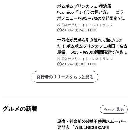
ポムポムプリンカフェ 横浜店
×comico『ミイラの飼い方』 コラ
ボメニューを6/1～7/2の期間限定で提
供開始
株式会社クリエイト・レストランツ
2017年5月24日 11:00
十四松が兄弟を引き連れて遊びにき
た！ ポムポムプリンカフェ梅田・名古
屋栄、 5/15～6/30の期間限定で仲良し
コラボメニューやグッズを販売
株式会社クリエイト・レストランツ
2017年5月10日 11:00
発行者のリリースをもっと見る
グルメの新着
もっと見る
原宿・神宮前の砂糖不使用スムージー
専門店 「WELLNESS CAFE