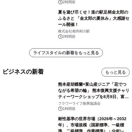
2時間前
夏を遊び尽くせ！道の駅足柄金太郎の
ふるさと 「金太郎の夏休み」大感謝セ
ール開催！
株式会社相州村の駅
2時間前
ライフスタイルの新着をもっと見る
ビジネスの新着
もっと見る
熊本産胡蝶蘭×富山産ジニア「花でつ
ながる希望の輪」 熊本復興支援チャリ
ティーワークショップを8月9日、富
山・射水で開催
フラワーライフ振興協議会
1時間前
耐性基準の世界市場（2026年～2032
年）、市場規模（国家標準、一級標
準、二級標準、作業標準）・分析レポ