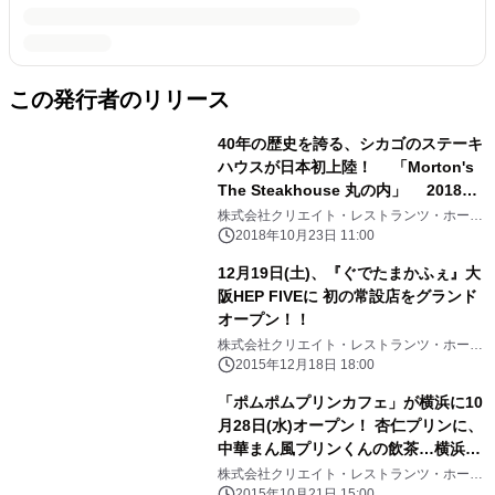
この発行者のリリース
40年の歴史を誇る、シカゴのステーキ
ハウスが日本初上陸！ 「Morton's
The Steakhouse 丸の内」 2018年
11月8日(木)丸の内二重橋ビル内商業
株式会社クリエイト・レストランツ・ホール
ディングス
ゾーン 「二重橋スクエア」にグランド
2018年10月23日 11:00
オープン
12月19日(土)、『ぐでたまかふぇ』大
阪HEP FIVEに 初の常設店をグランド
オープン！！
株式会社クリエイト・レストランツ・ホール
ディングス、株式会社サンリオ
2015年12月18日 18:00
「ポムポムプリンカフェ」が横浜に10
月28日(水)オープン！ 杏仁プリンに、
中華まん風プリンくんの飲茶…横浜仕
様の限定メニューも マリンテイスト
株式会社クリエイト・レストランツ・ホール
ディングス、株式会社サンリオ
2015年10月21日 15:00