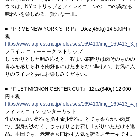
ウスは、NYストリップとフィレミニョンの二つの異なる
味わいを楽しめる、贅沢な一皿。
■『PRIME NEW YORK STRIP』 16oz(450g) 14,500円＋
税
https://www.atpress.ne.jp/releases/169413/img_169413_3.jp
プライム ニューヨーク ストリップ
しっかりとした噛み応えと、程よい霜降りは肉そのものの
旨みを感じられる肉好きにはたまらない味わい。お気に入
りのワインと共にお楽しみください。
■『FILET MIGNON CENTER CUT』 12oz(340g) 12,000
円＋税
https://www.atpress.ne.jp/releases/169413/img_169413_4.jp
フィレミニョン センターカット
牛の尾に近い部位を指す希少部位。とても柔らかい肉質
で、脂身が少なく、さっぱりとお召し上がりいただける逸
品。本国でも、老若男女問わず人気を誇るステーキです。