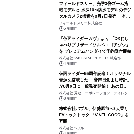
フィールドスリー、光学3倍ズーム搭
載モデルと 水深10m防水モデルのデジ
タルカメラ2機種を8月7日発売 有効
2
約1300万画素、用途別に選べるコンデ
フィールドスリー株式会社
ジ新登場
5時間前
「仮面ライダーガヴ」より 「DXおし
ゃべりブリザードソルベエゴチゾウ」
を プレミアムバンダイで予約受付開始
3
株式会社BANDAI SPIRITS EC戦略部
4時間前
仮面ライダー55周年記念！オリジナル
音源を搭載した 「音声目覚まし時計」
が8月6日に一般発売開始！ あの日の
4
大興奮が今甦る
株式会社 秀建コーポレーション ディレクト
アートギャラリー
8時間前
株式会社バブル、伊勢原市へ3人乗り
EVトゥクトゥク 「VIVEL COCO」を
寄贈
5
株式会社バブル
4時間前