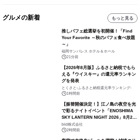
グルメの新着
もっと見る
推しパフェ総選挙を初開催！「Find
Your Favorite ～秋のパフェ食べ放題
～」
福岡サンパレス ホテル＆ホール
21分前
【2026年8月版】ふるさと納税でもら
える『ウイスキー』の還元率ランキン
グを発表
とくさと-ふるさと納税還元率ランキング-
1時間前
【振替開催決定！】江ノ島の夜空を光
で彩るナイトイベント「ENOSHIMA
SKY LANTERN NIGHT 2026」8月22
日(土)振替開催＆受付スタート！
biid株式会社
2時間前