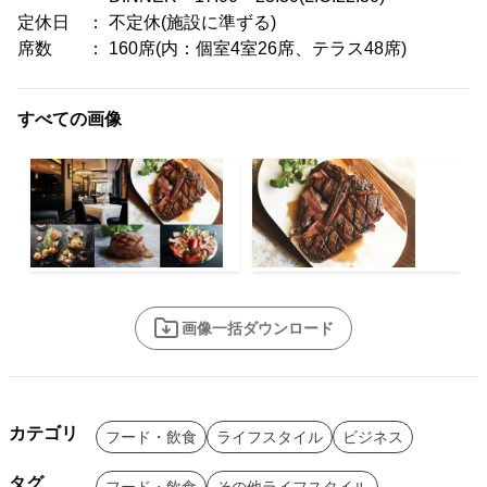
定休日 ： 不定休(施設に準ずる)
席数 ： 160席(内：個室4室26席、テラス48席)
すべての画像
画像一括ダウンロード
カテゴリ
フード・飲食
ライフスタイル
ビジネス
タグ