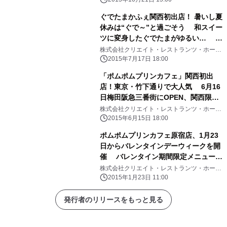
キャラクターたちのTシャツやトート
も販売
ぐでたまかふぇ関西初出店！ 暑いし夏
休みは“ぐで～”と過ごそう 和スイー
ツに変身したぐでたまがゆるい… 大
阪HEP FIVEに期間限定オープン 7月
株式会社クリエイト・レストランツ・ホール
ディングス、株式会社サンリオ
18日(土)～9月6日(日)
2015年7月17日 18:00
「ポムポムプリンカフェ」関西初出
店！東京・竹下通りで大人気 6月16
日梅田阪急三番街にOPEN、関西限定
メニューも たこ焼き風プリンくんの
株式会社クリエイト・レストランツ・ホール
ディングス、株式会社サンリオ
チョコフォンデュやお好み焼きが登場
2015年6月15日 18:00
ポムポムプリンカフェ原宿店、1月23
日からバレンタインデーウィークを開
催 バレンタイン期間限定メニューや
カフェオリジナルグッズなどが登場！
株式会社クリエイト・レストランツ・ホール
ディングス
2015年1月23日 11:00
発行者のリリースをもっと見る