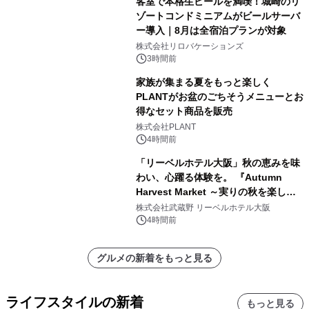
客室で本格生ビールを満喫！城崎のリ
ゾートコンドミニアムがビールサーバ
ー導入｜8月は全宿泊プランが対象
株式会社リロバケーションズ
3時間前
家族が集まる夏をもっと楽しく
PLANTがお盆のごちそうメニューとお
得なセット商品を販売
株式会社PLANT
4時間前
「リーベルホテル大阪」秋の恵みを味
わい、心躍る体験を。 『Autumn
Harvest Market ～実りの秋を楽しむ
ディナー&スイーツビュッフェ～』を9
株式会社武蔵野 リーベルホテル大阪
月18日より開催！
4時間前
グルメの新着をもっと見る
ライフスタイルの新着
もっと見る