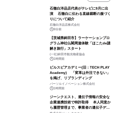
石徹白洋品店代表がテレビに9月に出
演 石徹白に伝わる直線裁断の服づく
りについて紹介
石徹白洋品店株式会社
9分前
【茨城県鉾田市】ラーケーションプロ
グラム神社仏閣周遊体験「ほこたde謎
解き旅行」スタート
(一社)鉾田市観光物産協会
1時間前
ビルスピアカデミー(旧：TECH PLAY
Academy) 「変革は外注できない」
を掲げ、リブランディング
パーソルイノベーション株式会社
1時間前
ジーンクエスト、遺伝子情報の安全な
企業連携技術で特許取得 本人同意か
ら履歴管理まで、事業者の遺伝子デー
タ活用を支援