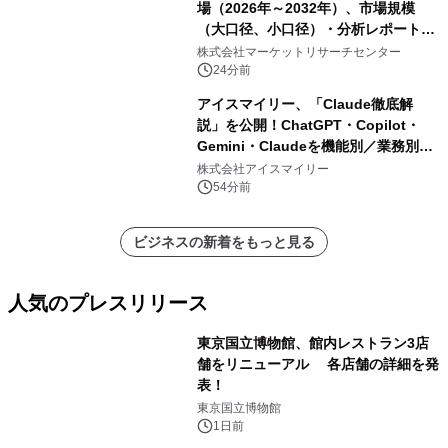
場（2026年～2032年）、市場規模
（大口径、小口径）・分析レポートを
発表
株式会社マーケットリサーチセンター
24分前
アイスマイリー、「Claude徹底解
説」を公開！ChatGPT・Copilot・
Gemini・Claudeを機能別／業務別に
比較―自社に合う生成AIの選び方がわ
株式会社アイスマイリー
かる実践ガイド
54分前
ビジネスの新着をもっと見る
人気のプレスリリース
東京国立博物館、館内レストラン3店
舗をリニューアル 各店舗の詳細を発
表！
1
東京国立博物館
1日前