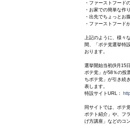
・ファーストフード
・お家での簡単な作
・出先でちょっとお
・ファーストフード
上記のように、様々な理
間、「ポテ党選挙特設
おります。
選挙開始当初(9月15
ポテ党」が58％の投票
ちポテ党」が引き続き
表します。
特設サイトURL：
htt
同サイトでは、ポテ
ポテト紹介」や、フ
げ方講座」などのコ