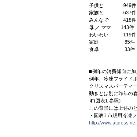
子供と 949件
家族と 637件
みんなで 418件
母 ／ ママ 143件
わいわい 119件
家庭 65件
食卓 33件
■例年の消費傾向に
例年、冷凍フライドポ
クリスマスパーティ
動きとは別に昨年の
す(図表1 参照)
この背景には上述の
・図表1 市販用冷凍
http://www.atpress.ne