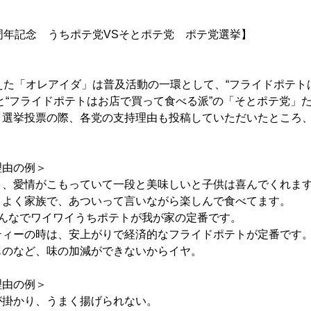
周年記念 うちポテ党VSそとポテ党 ポテ党選挙】
えた「オレアイダ」は普及活動の一環として、“フライドポテト
と“フライドポテトはお店で買って食べる派”の「そとポテ党」
。選挙投票の際、各党の支持理由も投稿していただいたところ
理由の例＞
と、愛情がこもっていて一段と美味しいと子供は喜んでくれま
！よく家族で、あついって言いながら楽しんで食べてます。
みんなでワイワイうちポテトが我が家の定番です。
ティーの時は、安上がりで経済的なフライドポテトが定番です
ものなど、味の加減ができないからイヤ。
理由の例＞
が掛かり、うまく揚げられない。