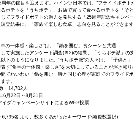
5周年の節目を迎えます。ハインツ日本では、“フライドポテト
べるポテトを「うちポテ」、お店で買って食べるポテトを「そ
通じてフライドポテトの魅力を発見する「25周年記念キャンペ
た調査結果に、「家族で楽しむ食卓」志向を見ることができま
食卓の一体感・楽しさ”は、「鍋を囲む」食シーンと共通
して実施したアンケート調査(※2)の結果、「うちポテ派」の
以下のようになりました。“うちポテ派”の人々は、「子供と
表す“食卓の一体感・楽しさ”を大切にしていることが浮き彫
仲間でわいわい「鍋を囲む」時と同じ心理が家庭でのフライド
ります。
：14,702人
6月22日～8月31日
ダキャンペーンサイトによるWEB投票
6,795名 より、数多くあがったキーワード例(複数選択)