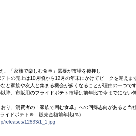
加え、「家族で楽しむ食卓」需要が市場を後押し
テトの売上は10月頃から12月の年末にかけてピークを迎えま
ーなど家族や友人と集まる機会が多くなることが理由の一つで
春以降、市販用のフライドポテト市場は前年比で今までにない
とおり、消費者の「家族で囲む食卓」への回帰志向があると当
フライドポテト※ 販売金額前年比(％)
.jp/releases/12833/1_1.jpg