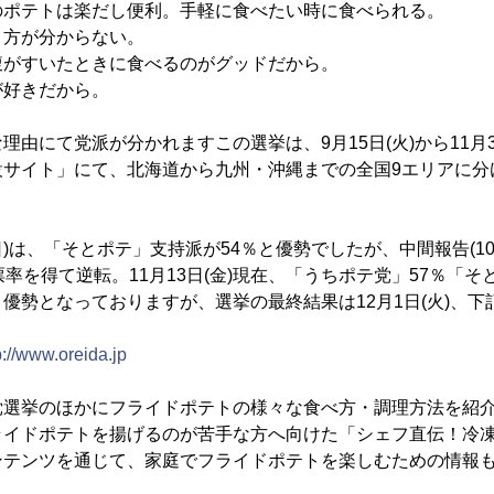
のポテトは楽だし便利。手軽に食べたい時に食べられる。
り方が分からない。
腹がすいたときに食べるのがグッドだから。
が好きだから。
由にて党派が分かれますこの選挙は、9月15日(火)から11月3
サイト」にて、北海道から九州・沖縄までの全国9エリアに分
日)は、「そとポテ」支持派が54％と優勢でしたが、中間報告(10
率を得て逆転。11月13日(金)現在、「うちポテ党」57％「そ
優勢となっておりますが、選挙の最終結果は12月1日(火)、
p://www.oreida.jp
党選挙のほかにフライドポテトの様々な食べ方・調理方法を紹
ライドポテトを揚げるのが苦手な方へ向けた「シェフ直伝！冷
ンテンツを通じて、家庭でフライドポテトを楽しむための情報