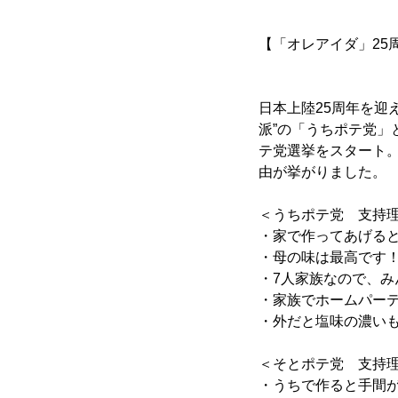
【「オレアイダ」25
日本上陸25周年を迎
派”の「うちポテ党」
テ党選挙をスタート
由が挙がりました。
＜うちポテ党 支持
・家で作ってあげる
・母の味は最高です
・7人家族なので、
・家族でホームパー
・外だと塩味の濃い
＜そとポテ党 支持
・うちで作ると手間