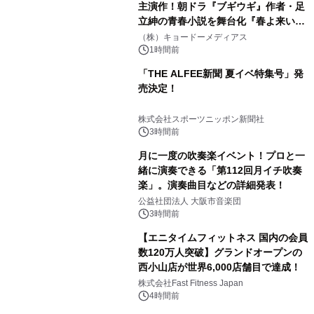
主演作！朝ドラ『ブギウギ』作者・足
立紳の青春小説を舞台化『春よ来い、
マジで来い』キービジュアル解禁！
（株）キョードーメディアス
1時間前
「THE ALFEE新聞 夏イベ特集号」発
売決定！
株式会社スポーツニッポン新聞社
3時間前
月に一度の吹奏楽イベント！プロと一
緒に演奏できる「第112回月イチ吹奏
楽」。演奏曲目などの詳細発表！
公益社団法人 大阪市音楽団
3時間前
【エニタイムフィットネス 国内の会員
数120万人突破】グランドオープンの
西小山店が世界6,000店舗目で達成！
株式会社Fast Fitness Japan
4時間前