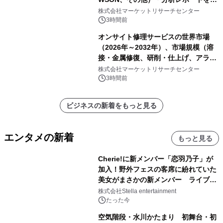
表
株式会社マーケットリサーチセンター
3時間前
オンサイト修理サービスの世界市場
（2026年～2032年）、市場規模（溶
接・金属修復、研削・仕上げ、アライ
メント、その他）・分析レポートを発
株式会社マーケットリサーチセンター
表
3時間前
ビジネスの新着をもっと見る
エンタメの新着
もっと見る
Cherie!に新メンバー「恋羽乃子」が
加入！野外フェスの客席に紛れていた
美女がまさかの新メンバー ライブ中
のサプライズ発表に会場騒然
株式会社Stella entertainment
たった今
空気階段・水川かたまり 初舞台・初