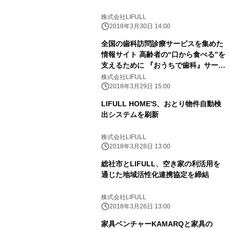
株式会社LIFULL
2018年3月30日 14:00
全国の歯科訪問診療サービスを集めた
情報サイト 高齢者の“口から食べる”を
支えるために 『おうちで歯科』サービ
ス開始
株式会社LIFULL
2018年3月29日 15:00
LIFULL HOME'S、おとり物件自動検
出システムを刷新
株式会社LIFULL
2018年3月28日 13:00
総社市とLIFULL、空き家の利活用を
通じた地域活性化連携協定を締結
株式会社LIFULL
2018年3月26日 13:00
家具ベンチャーKAMARQと家具の