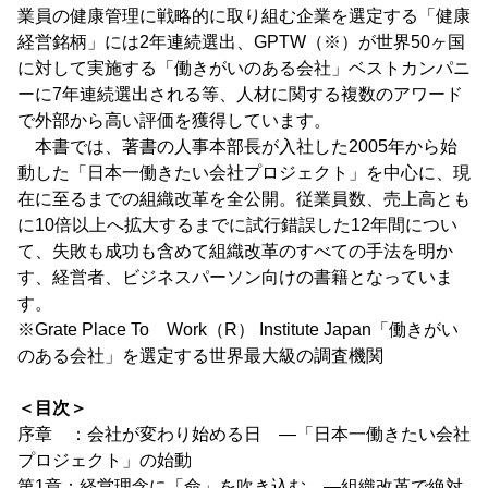
業員の健康管理に戦略的に取り組む企業を選定する「健康
経営銘柄」には2年連続選出、GPTW（※）が世界50ヶ国
に対して実施する「働きがいのある会社」ベストカンパニ
ーに7年連続選出される等、人材に関する複数のアワード
で外部から高い評価を獲得しています。
本書では、著書の人事本部長が入社した2005年から始
動した「日本一働きたい会社プロジェクト」を中心に、現
在に至るまでの組織改革を全公開。従業員数、売上高とも
に10倍以上へ拡大するまでに試行錯誤した12年間につい
て、失敗も成功も含めて組織改革のすべての手法を明か
す、経営者、ビジネスパーソン向けの書籍となっていま
す。
※Grate Place To Work（R） Institute Japan「働きがい
のある会社」を選定する世界最大級の調査機関
＜目次＞
序章 ：会社が変わり始める日 ―「日本一働きたい会社
プロジェクト」の始動
第1章：経営理念に「命」を吹き込む ―組織改革で絶対