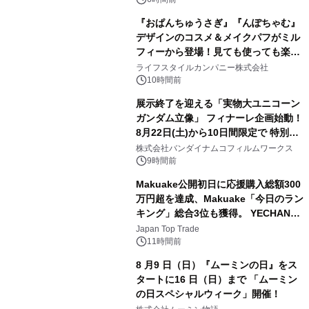
『おぱんちゅうさぎ』『んぽちゃむ』
デザインのコスメ＆メイクパフがミル
フィーから登場！見ても使っても楽し
3
い、ポップでキュートなコレクショ
ライフスタイルカンパニー株式会社
ン。
10時間前
展示終了を迎える「実物大ユニコーン
ガンダム立像」 フィナーレ企画始動！
8月22日(土)から10日間限定で 特別映
4
像『UNICORN GUNDAM Statue ―
株式会社バンダイナムコフィルムワークス
BEYOND POSSIBILITY ―』を上映！
9時間前
Makuake公開初日に応援購入総額300
万円超を達成、Makuake「今日のラン
キング」総合3位も獲得。 YECHAN音
5
浴シンギングボウル第2弾の大型サイ
Japan Top Trade
ズ（XL・2XL・3XL）を先行販売中
11時間前
8 月9 日（日）『ムーミンの日』をス
タートに16 日（日）まで 「ムーミン
の日スペシャルウィーク」開催！
6