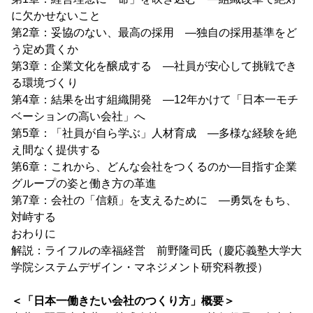
に欠かせないこと
第2章：妥協のない、最高の採用 ―独自の採用基準をど
う定め貫くか
第3章：企業文化を醸成する ―社員が安心して挑戦でき
る環境づくり
第4章：結果を出す組織開発 ―12年かけて「日本一モチ
ベーションの高い会社」へ
第5章：「社員が自ら学ぶ」人材育成 ―多様な経験を絶
え間なく提供する
第6章：これから、どんな会社をつくるのか―目指す企業
グループの姿と働き方の革進
第7章：会社の「信頼」を支えるために ―勇気をもち、
対峙する
おわりに
解説：ライフルの幸福経営 前野隆司氏（慶応義塾大学大
学院システムデザイン・マネジメント研究科教授）
＜「日本一働きたい会社のつくり方」概要＞