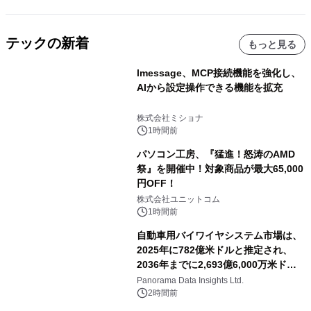
テックの新着
もっと見る
lmessage、MCP接続機能を強化し、
AIから設定操作できる機能を拡充
株式会社ミショナ
1時間前
パソコン工房、『猛進！怒涛のAMD
祭』を開催中！対象商品が最大65,000
円OFF！
株式会社ユニットコム
1時間前
自動車用バイワイヤシステム市場は、
2025年に782億米ドルと推定され、
2036年までに2,693億6,000万米ドル
に達すると予測されており、予測期間
Panorama Data Insights Ltd.
（2026年～2036年）
2時間前