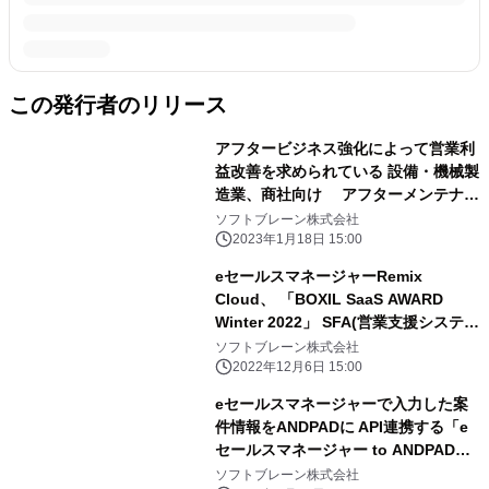
この発行者のリリース
アフタービジネス強化によって営業利
益改善を求められている 設備・機械製
造業、商社向け アフターメンテナン
ス／サービス部門の収益化を促進する
ソフトブレーン株式会社
eセールスマネージャーRemix MS サ
2023年1月18日 15:00
ービスエディション提供開始
eセールスマネージャーRemix
Cloud、 「BOXIL SaaS AWARD
Winter 2022」 SFA(営業支援システ
ム)部門で「Good Service」に選出
ソフトブレーン株式会社
2022年12月6日 15:00
eセールスマネージャーで入力した案
件情報をANDPADに API連携する「e
セールスマネージャー to ANDPAD」
をリリース
ソフトブレーン株式会社