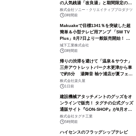
の人気銭湯「改良湯」と期間限定のコ
1
ラボレーション サウナイキタイコラ
株式会社ソニー・クリエイティブプロダクツ
ボグッズも発売決定！
3時間前
Makuakeで目標1341％を突破した超
簡単＆小型テレビ用アンプ 「SW TV
Plus」8月7日より一般販売開始！ ケ
2
ーブル1本つなぐだけ、テレビの音が
城下工業株式会社
ぐっと豊かに
3時間前
帰りの渋滞を避けて「温泉＆サウナ」
三井アウトレットパーク木更津から車
で約5分 湯舞音 袖ケ浦店が夏フェア
3
メニューを提供
株式会社楽久屋
1日前
建設機械アタッチメントのグッズをオ
ンラインで販売！ タグチの公式グッズ
通販サイト『GON-SHOP』が8月オー
4
プン
株式会社タグチ工業
5時間前
ハイセンスのフラッグシップテレビ