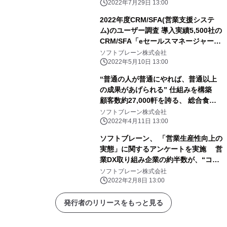
2022年7月29日 13:00
2022年度CRM/SFA(営業支援システ
ム)のユーザー調査 導入実績5,500社の
CRM/SFA「eセールスマネージャー」
5年連続 総合満足度No.1を獲得！
ソフトブレーン株式会社
2022年5月10日 13:00
“普通の人が普通にやれば、普通以上
の成果があげられる” 仕組みを構築
顧客数約27,000軒を誇る、 総合食品
卸「プレコフーズ」の営業DX事例を公
ソフトブレーン株式会社
開！ 累計導入数5,500社を誇る ソフト
2022年4月11日 13:00
ブレーン「eセールスマネージャー」
ソフトブレーン、 「営業生産性向上の
が支援
実態」に関するアンケートを実施 営
業DX取り組み企業の約半数が、“コロ
ナきっかけ”！ 約40％の企業「総合的
ソフトブレーン株式会社
にみると生産性が下がった・変化な
2022年2月8日 13:00
し」
発行者のリリースをもっと見る