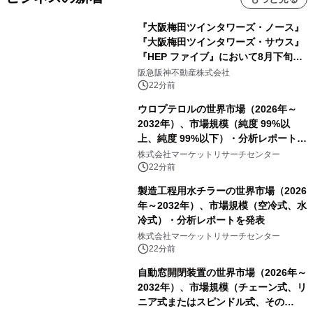
『大阪梅田ツインタワーズ・ノース』
『大阪梅田ツインタワーズ・サウス』
『HEP ファイブ』において8月下旬か
ら 「オフサイト型コーポレートPPA」
阪急阪神不動産株式会社
による 再生可能エネルギー電力の使用
22分前
を開始します
ウロプテロルの世界市場（2026年～
2032年）、市場規模（純度 99%以
上、純度 99%以下）・分析レポートを
発表
株式会社マーケットリサーチセンター
22分前
製造工程用水チラーの世界市場（2026
年～2032年）、市場規模（空冷式、水
冷式）・分析レポートを発表
株式会社マーケットリサーチセンター
22分前
自動窓開閉装置の世界市場（2026年～
2032年）、市場規模（チェーン式、リ
ニア式またはスピンドル式、その