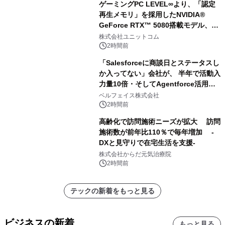
ゲーミングPC LEVEL∞より、「認定
再生メモリ」を採用したNVIDIA®
GeForce RTX™ 5080搭載モデル、
NVIDIA® GeForce RTX™ 5070 Ti搭
株式会社ユニットコム
載モデルを販売開始
2時間前
「Salesforceに商談日とステータスし
か入ってない」会社が、 半年で活動入
力量10倍・そしてAgentforce活用へ
── 敷島住宅×bellSalesAI事例公開
ベルフェイス株式会社
2時間前
高齢化で訪問施術ニーズが拡大 訪問
施術数が前年比110％で毎年増加 -
DXと見守りで在宅生活を支援-
株式会社からだ元気治療院
2時間前
テックの新着をもっと見る
ビジネスの新着
もっと見る