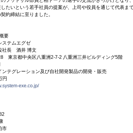
ゼのフットサル部員と柏トーアの選手の交流がきっかけとなり、
援したいという若手社員の提案が、上司や役員を通じて代表ま
の契約締結に至りました。
概要
システムエグゼ
役社長 酒井 博文
028 東京都中央区八重洲2-7-2 八重洲三井ビルディング5階
月
インテグレーション及び自社開発製品の開発・販売
万円
w.system-exe.co.jp/
82
康
柏市