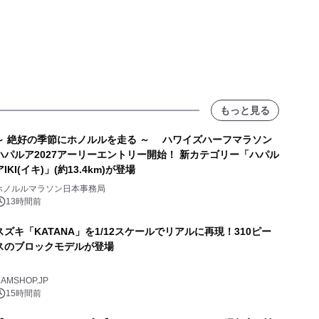
もっと見る
～ 絶好の季節にホノルルを走る ～ ハワイズハーフマラソン
ハパルア2027アーリーエントリー開始！ 新カテゴリー「ハパル
アIKI(イキ)」(約13.4km)が登場
ホノルルマラソン日本事務局
13時間前
スズキ「KATANA」を1/12スケールでリアルに再現！310ピー
スのブロックモデルが登場
AMSHOP.JP
15時間前