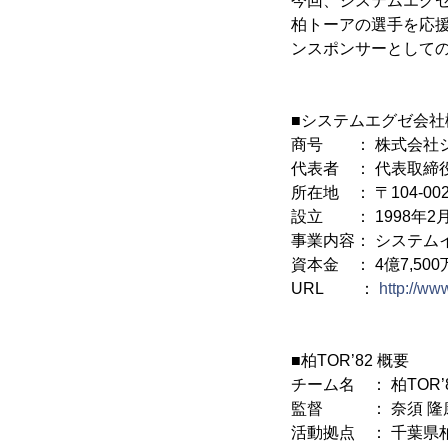
今回、システムエグ
柏トーアの選手を応
ンスポンサーとして
■システムエグゼ会社
商号 ： 株式会社
代表者 ： 代表取締
所在地 ： 〒104-0
設立 ： 1998年2
事業内容： システム
資本金 ： 4億7,500
URL ：
http://ww
■柏TOR’82 概要
チーム名 ： 柏TOR’
監督 ： 奈須 隆
活動拠点 ： 千葉県