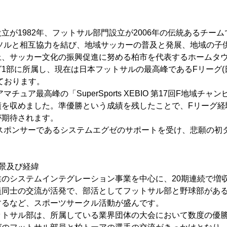
立が1982年、フットサル部門設立が2006年の伝統あるチーム
イソルと相互協力を結び、地域サッカーの普及と発展、地域の子
上、サッカー文化の振興促進に努める柏市を代表するホームタ
1部に所属し、現在は日本フットサルの最高峰であるFリーグ(
ております。
マチュア最高峰の「SuperSports XEBIO 第17回F地域チ
績を収めました。準優勝という成績を残したことで、Fリーグ経
が期待されます。
新スポンサーであるシステムエグゼのサポートを受け、悲願の初
景及び経緯
業のシステムインテグレーション事業を中心に、20期連続で増
員同士の交流が活発で、部活としてフットサル部と野球部があ
するなど、スポーツサークル活動が盛んです。
ットサル部は、所属している業界団体の大会において数度の優