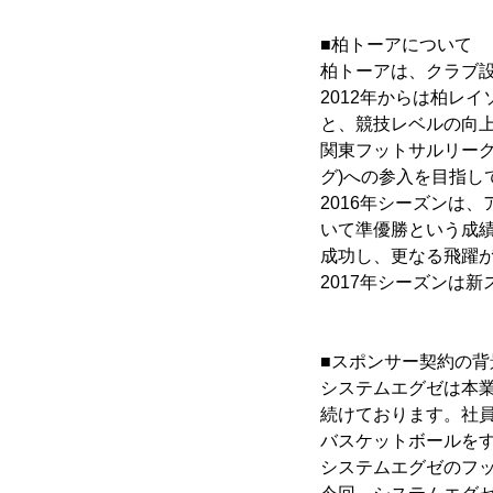
■柏トーアについて
柏トーアは、クラブ設
2012年からは柏レ
と、競技レベルの向
関東フットサルリーグ
グ)への参入を目指し
2016年シーズンは、ア
いて準優勝という成
成功し、更なる飛躍
2017年シーズンは
■スポンサー契約の背
システムエグゼは本
続けております。社
バスケットボールを
システムエグゼのフ