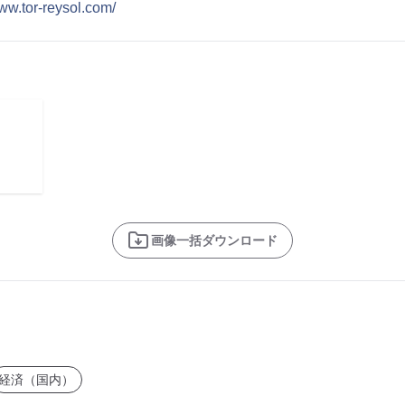
www.tor-reysol.com/
画像一括ダウンロード
経済（国内）