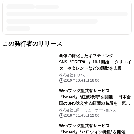
この発行者のリリース
画像に特化したギフティング
SNS『DREPAL』10/1開始 クリエイ
ターやタレントなどの活動を支援！
株式会社ドリパル
2019年10月1日 18:00
Webブック型共有サービス
『board』“紅葉特集”を開催 日本全
国のSNS映えする紅葉の名所を一気読
み！
株式会社山和コミュニケーションズ.
2018年11月5日 12:00
Webブック型共有サービス
『board』“ハロウィン特集”を開催