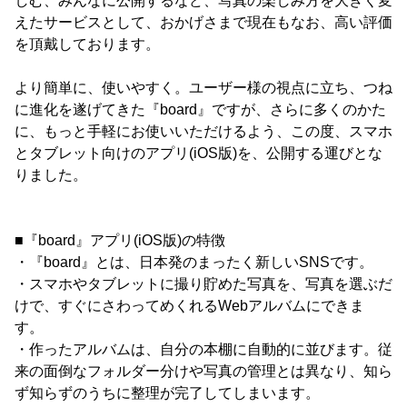
しむ、みんなに公開するなど、写真の楽しみ方を大きく変
えたサービスとして、おかげさまで現在もなお、高い評価
を頂戴しております。
より簡単に、使いやすく。ユーザー様の視点に立ち、つね
に進化を遂げてきた『board』ですが、さらに多くのかた
に、もっと手軽にお使いいただけるよう、この度、スマホ
とタブレット向けのアプリ(iOS版)を、公開する運びとな
りました。
■『board』アプリ(iOS版)の特徴
・『board』とは、日本発のまったく新しいSNSです。
・スマホやタブレットに撮り貯めた写真を、写真を選ぶだ
けで、すぐにさわってめくれるWebアルバムにできま
す。
・作ったアルバムは、自分の本棚に自動的に並びます。従
来の面倒なフォルダー分けや写真の管理とは異なり、知ら
ず知らずのうちに整理が完了してしまいます。