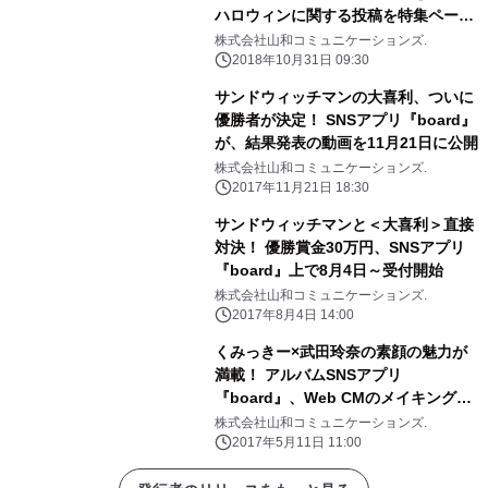
ハロウィンに関する投稿を特集ページ
にて紹介！
株式会社山和コミュニケーションズ.
2018年10月31日 09:30
サンドウィッチマンの大喜利、ついに
優勝者が決定！ SNSアプリ『board』
が、結果発表の動画を11月21日に公開
株式会社山和コミュニケーションズ.
2017年11月21日 18:30
サンドウィッチマンと＜大喜利＞直接
対決！ 優勝賞金30万円、SNSアプリ
『board』上で8月4日～受付開始
株式会社山和コミュニケーションズ.
2017年8月4日 14:00
くみっきー×武田玲奈の素顔の魅力が
満載！ アルバムSNSアプリ
『board』、Web CMのメイキングを
配信
株式会社山和コミュニケーションズ.
2017年5月11日 11:00