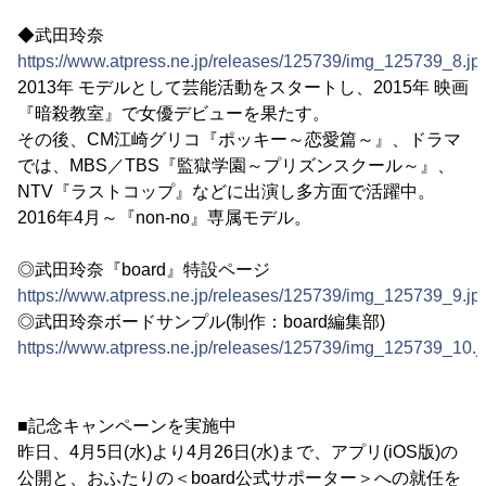
◆武田玲奈
https://www.atpress.ne.jp/releases/125739/img_125739_8.jp
2013年 モデルとして芸能活動をスタートし、2015年 映画
『暗殺教室』で女優デビューを果たす。
その後、CM江崎グリコ『ポッキー～恋愛篇～』、ドラマ
では、MBS／TBS『監獄学園～プリズンスクール～』、
NTV『ラストコップ』などに出演し多方面で活躍中。
2016年4月～『non-no』専属モデル。
◎武田玲奈『board』特設ページ
https://www.atpress.ne.jp/releases/125739/img_125739_9.jp
◎武田玲奈ボードサンプル(制作：board編集部)
https://www.atpress.ne.jp/releases/125739/img_125739_10.j
■記念キャンペーンを実施中
昨日、4月5日(水)より4月26日(水)まで、アプリ(iOS版)の
公開と、おふたりの＜board公式サポーター＞への就任を