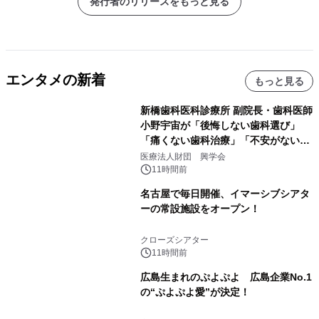
発行者のリリースをもっと見る
エンタメの新着
もっと見る
新橋歯科医科診療所 副院長・歯科医師
小野宇宙が「後悔しない歯科選び」
「痛くない歯科治療」「不安がない治
療計画」をテーマに専門監修
医療法人財団 興学会
11時間前
名古屋で毎日開催、イマーシブシアタ
ーの常設施設をオープン！
クローズシアター
11時間前
広島生まれのぷよぷよ 広島企業No.1
の“ぷよぷよ愛”が決定！