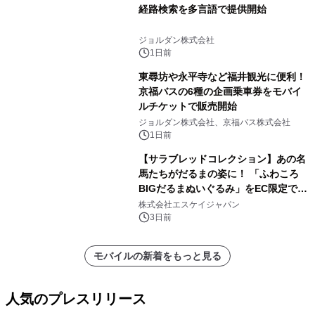
経路検索を多言語で提供開始
ジョルダン株式会社
1日前
東尋坊や永平寺など福井観光に便利！
京福バスの6種の企画乗車券をモバイ
ルチケットで販売開始
ジョルダン株式会社、京福バス株式会社
1日前
【サラブレッドコレクション】あの名
馬たちがだるまの姿に！ 「ふわころ
BIGだるまぬいぐるみ」をEC限定で受
注販売開始
株式会社エスケイジャパン
3日前
モバイルの新着をもっと見る
人気のプレスリリース