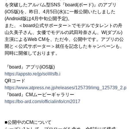
を突破したアルバム型SNS『board(ボード)』のアプリ
(iOS版)を、昨日、4月5日(水)に一般公開いたしました
(Android版は4月中旬公開予定)。
また、＜board公式サポーター＞でモデルでタレントの舟
山久美子さん、女優でモデルの武田玲奈さん、W(ダブル)
主演によるWeb CMを、ただ今、公開中です。アプリの公
開と＜公式サポーター＞就任を記念したキャンペーンも、
同時に開催しております。
『board』アプリ(iOS版)
https://appsto.re/jp/soWsfb.i
QRコード
https://www.atpress.ne.jp/releases/125739/img_125739_2.p
『board』CMムービーギャラリー
https://bo-ard.com/officialinfo/cm2017
■公開中のCMについて