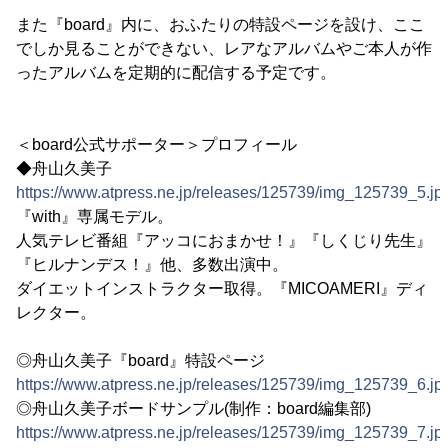
また『board』内に、おふたりの特設ページを設け、ここ
でしか見ることができない、レアなアルバムやご本人が作
ったアルバムを定期的に配信する予定です。
＜board公式サポーター＞プロフィール
◆舟山久美子
https://www.atpress.ne.jp/releases/125739/img_125739_5.jp
『with』専属モデル。
人気テレビ番組『アッコにおまかせ！』『しくじり先生』
『ヒルナンデス！』他、多数出演中。
ダイエットインストラクター取得。『MICOAMERI』ディ
レクター。
◎舟山久美子『board』特設ページ
https://www.atpress.ne.jp/releases/125739/img_125739_6.jp
◎舟山久美子ボードサンプル(制作：board編集部)
https://www.atpress.ne.jp/releases/125739/img_125739_7.jp