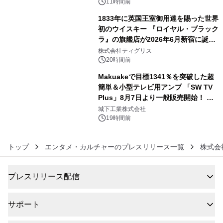
11時間前
1833年に英国王室御用達を賜った世界
初のウイスキー 『ロイヤル・ブラック
ラ』の旗艦店が2026年6月新宿に誕
5
生 バカルディ ジャパンと連携した
株式会社ティグリス
没入型バー「BAR Arca」
20時間前
Makuakeで目標1341％を突破した超
簡単＆小型テレビ用アンプ 「SW TV
Plus」8月7日より一般販売開始！ ケ
6
ーブル1本つなぐだけ、テレビの音が
城下工業株式会社
ぐっと豊かに
19時間前
トップ
エンタメ・カルチャーのプレスリリース一覧
株式会
プレスリリース配信
サポート