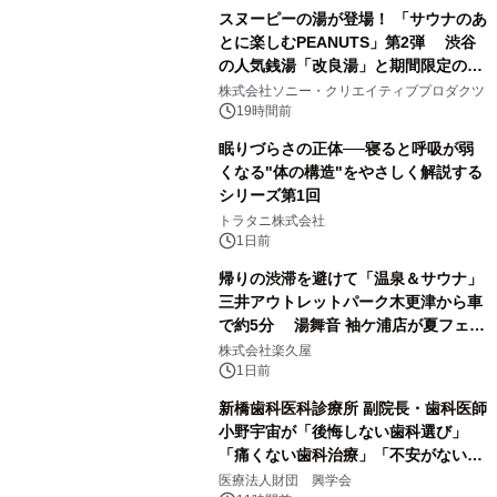
スヌーピーの湯が登場！ 「サウナのあ
とに楽しむPEANUTS」第2弾 渋谷
の人気銭湯「改良湯」と期間限定のコ
1
ラボレーション サウナイキタイコラ
株式会社ソニー・クリエイティブプロダクツ
ボグッズも発売決定！
19時間前
眠りづらさの正体──寝ると呼吸が弱
くなる"体の構造"をやさしく解説する
シリーズ第1回
2
トラタニ株式会社
1日前
帰りの渋滞を避けて「温泉＆サウナ」
三井アウトレットパーク木更津から車
で約5分 湯舞音 袖ケ浦店が夏フェア
3
メニューを提供
株式会社楽久屋
1日前
新橋歯科医科診療所 副院長・歯科医師
小野宇宙が「後悔しない歯科選び」
「痛くない歯科治療」「不安がない治
4
療計画」をテーマに専門監修
医療法人財団 興学会