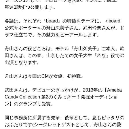
シーズン1として、プロローグを含め、全5話にて構成。
毎週1話ずつ公開します。
各話は、それぞれ『board』の特徴をテーマに、＜board
公式サポーター＞の舟山久美子さん、武田玲奈さんが、ド
ラマ仕立てで、その魅力をピーアールします。
舟山さんの役どころは、モデル『舟山久美子』ご本人。武
田さんは、この春、上京したての女子大生『れな』役での
出演となります。
舟山さんは今回のCMが女優、初挑戦。
武田さんは、デビューのきっかけが、2013年の【Ameba
Candy Collection 第2のくみっきー！発掘オーディショ
ン】のグランプリ受賞。
同じ事務所に所属する先輩、後輩として、息もピッタリの
おふたりです(シークレットゲストとして、舟山さんの愛