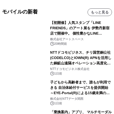
モバイルの新着
もっと見る
【初開催】人気スタンプ「LINE
FRIENDS」のアート展を 伊勢丹新宿
店で開催中。 個性豊かなLINE
FRIENDSの仲間たちが インテリアア
株式会社アートスペース
ートとして新たな魅力を発信。
20時間前
NTTドコモビジネス、チリ国営銅公社
(CODELCO)とIOWN(R) APNを活用し
た銅鉱山遠隔オペレーション高度化に
向けた調査・実証を開始
NTTドコモビジネス株式会社
1日前
子どもから高齢者まで、誰もが利用で
きる 自治体給付サービスを提供開始
～EYE-Portal(R)による15歳未満の本
人認証と デジタルデバイド対策で実現
株式会社NTTデータ関西
～
1日前
「乗換案内」アプリ、 マルチモーダル