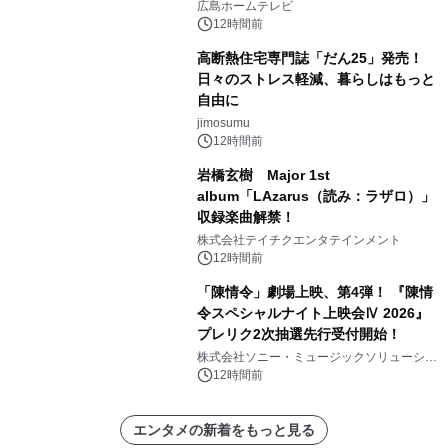
広島ホームテレビ
12時間前
高断熱住宅専門誌「だん25」発売！
日々のストレス軽減、暮らしはもっと
自由に
jimosumu
12時間前
岩橋玄樹 Major 1st
album「LAzarus（読み：ラザロ）」
収録楽曲解禁！
株式会社テイチクエンタテインメント
12時間前
「陳情令」劇場上映、第4弾！ 『陳情
令スペシャルナイト上映会Ⅳ 2026』
プレリク2次抽選先行受付開始！
株式会社ソニー・ミュージックソリューショ
ンズ
12時間前
エンタメの新着をもっと見る