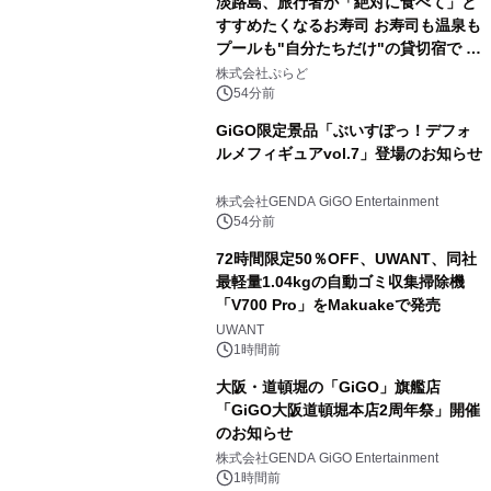
淡路島、旅行者が「絶対に食べて」と
すすめたくなるお寿司 お寿司も温泉も
プールも"自分たちだけ"の貸切宿で 1
日1組限定「岩屋温泉 絵島別庭 海と
株式会社ぷらど
森」の握り寿司プラン
54分前
GiGO限定景品「ぶいすぽっ！デフォ
ルメフィギュアvol.7」登場のお知らせ
株式会社GENDA GiGO Entertainment
54分前
72時間限定50％OFF、UWANT、同社
最軽量1.04kgの自動ゴミ収集掃除機
「V700 Pro」をMakuakeで発売
UWANT
1時間前
大阪・道頓堀の「GiGO」旗艦店
「GiGO大阪道頓堀本店2周年祭」開催
のお知らせ
株式会社GENDA GiGO Entertainment
1時間前