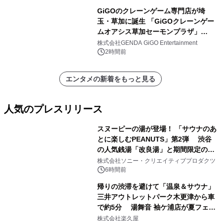
GiGOのクレーンゲーム専門店が埼
玉・草加に誕生 「GiGOクレーンゲー
ムオアシス草加セーモンプラザ」
2026年8月7日(金)10時グランドオープ
株式会社GENDA GiGO Entertainment
ン
2時間前
エンタメの新着をもっと見る
人気のプレスリリース
スヌーピーの湯が登場！ 「サウナのあ
とに楽しむPEANUTS」第2弾 渋谷
の人気銭湯「改良湯」と期間限定のコ
1
ラボレーション サウナイキタイコラ
株式会社ソニー・クリエイティブプロダクツ
ボグッズも発売決定！
6時間前
帰りの渋滞を避けて「温泉＆サウナ」
三井アウトレットパーク木更津から車
で約5分 湯舞音 袖ケ浦店が夏フェア
2
メニューを提供
株式会社楽久屋