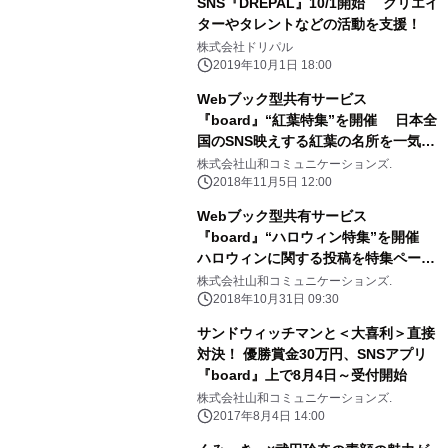
SNS『DREPAL』10/1開始 クリエイ
ターやタレントなどの活動を支援！
株式会社ドリパル
2019年10月1日 18:00
Webブック型共有サービス
『board』“紅葉特集”を開催 日本全
国のSNS映えする紅葉の名所を一気読
み！
株式会社山和コミュニケーションズ.
2018年11月5日 12:00
Webブック型共有サービス
『board』“ハロウィン特集”を開催
ハロウィンに関する投稿を特集ページ
にて紹介！
株式会社山和コミュニケーションズ.
2018年10月31日 09:30
サンドウィッチマンと＜大喜利＞直接
対決！ 優勝賞金30万円、SNSアプリ
『board』上で8月4日～受付開始
株式会社山和コミュニケーションズ.
2017年8月4日 14:00