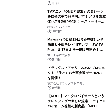
1日前
TVアニメ『ONE PIECE』の名シーン
を自分の手で解き明かす！ メタル製立
体パズル3種が登場！ ～ストーリーと
3
ギミックが融合した 大人の体験型パズ
株式会社ハナヤマ
ルが8月7日(金)12時より先行予約受付
5時間前
開始～
Makuakeで目標1341％を突破した超
簡単＆小型テレビ用アンプ 「SW TV
Plus」8月7日より一般販売開始！ ケ
4
ーブル1本つなぐだけ、テレビの音が
城下工業株式会社
ぐっと豊かに
6時間前
ドラッグストアモリ みらいプロジェ
クト 「子どもお仕事参観デー2026」
を開催！
5
株式会社ドラッグストアモリ
3時間前
【MBFF】マイクロバイオームという
クレンジングの新しい提案 マイクロ
バイオーム発想の新商品 「MBFF mb