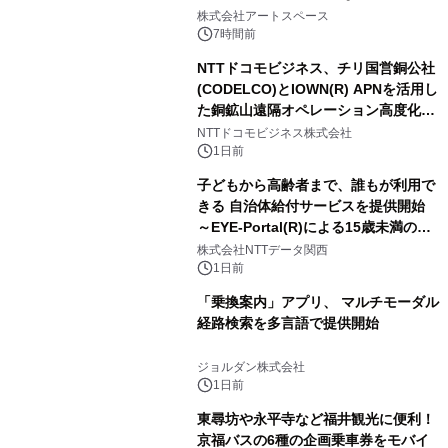
FRIENDSの仲間たちが インテリアア
株式会社アートスペース
ートとして新たな魅力を発信。
7時間前
NTTドコモビジネス、チリ国営銅公社
(CODELCO)とIOWN(R) APNを活用し
た銅鉱山遠隔オペレーション高度化に
向けた調査・実証を開始
NTTドコモビジネス株式会社
1日前
子どもから高齢者まで、誰もが利用で
きる 自治体給付サービスを提供開始
～EYE-Portal(R)による15歳未満の本
人認証と デジタルデバイド対策で実現
株式会社NTTデータ関西
～
1日前
「乗換案内」アプリ、 マルチモーダル
経路検索を多言語で提供開始
ジョルダン株式会社
1日前
東尋坊や永平寺など福井観光に便利！
京福バスの6種の企画乗車券をモバイ