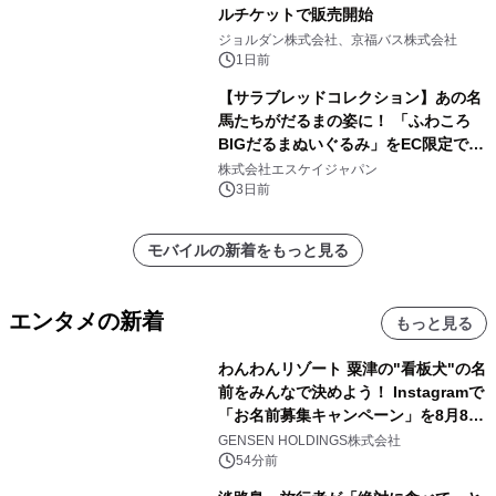
ルチケットで販売開始
ジョルダン株式会社、京福バス株式会社
1日前
【サラブレッドコレクション】あの名
馬たちがだるまの姿に！ 「ふわころ
BIGだるまぬいぐるみ」をEC限定で受
注販売開始
株式会社エスケイジャパン
3日前
モバイルの新着をもっと見る
エンタメの新着
もっと見る
わんわんリゾート 粟津の"看板犬"の名
前をみんなで決めよう！ Instagramで
「お名前募集キャンペーン」を8月8日
(土)より開催
GENSEN HOLDINGS株式会社
54分前