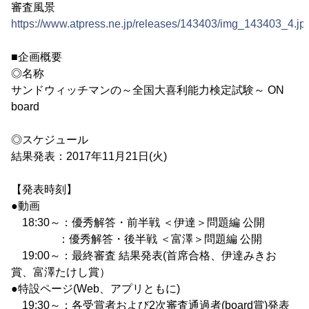
審査風景
https://www.atpress.ne.jp/releases/143403/img_143403_4.jp
■企画概要
◎名称
サンドウィッチマンの～全国大喜利能力検定試験～ ON
board
◎スケジュール
結果発表：2017年11月21日(火)
【発表時刻】
●動画
18:30～：優秀解答・前半戦 ＜伊達＞問題編 公開
：優秀解答・後半戦 ＜富澤＞問題編 公開
19:00～：最終審査 結果発表(首席合格、伊達みきお
賞、富澤たけし賞）
●特設ページ(Web、アプリともに)
19:30～：各受賞者および2次審査通過者(board賞)発表