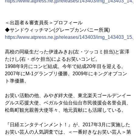
https://www.atpress.ne.jp/releases/143403/img_143403_14.j
＜出題者＆審査員長＞プロフィール
◆サンドウィッチマン(グレープカンパニー所属)
https://www.atpress.ne.jp/releases/143403/img_143403_15.j
高校の同級生だった伊達みきお(左・ツッコミ担当)と富澤
たけし(右・ボケ担当)によるお笑いコンビ。
1998年9月にコンビ結成。今年で結成20年目を迎える。
2007年にM-1グランプリ優勝。2009年にキングオブコン
ト準優勝。
お笑い活動の他、みやぎ絆大使、東北楽天ゴールデンイー
グルス応援大使、ベガルタ仙台仙台市民後援会名誉会員、
松島町観光親善大使等々、地元貢献にも活躍している。
『日経エンタテインメント！』が、2017年3月に実施した
お笑い芸人の人気調査では、＜一番好きなお笑い芸人＞第