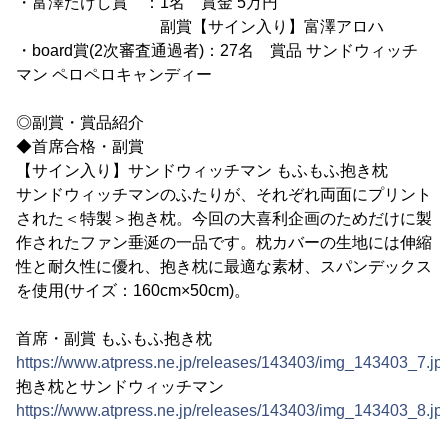
・富澤たけし賞 ：1名 賞金 5万円
副賞【サイン入り】富澤アロハ
・board賞(2次審査通過者)：27名 賞品 サンドウィッチ
マン ペロペロキャンディー
◎副賞・賞品紹介
◆首席合格・副賞
【サイン入り】サンドウィッチマン もふもふ抱き枕
サンドウィッチマンのふたりが、それぞれ両面にプリント
された＜特製＞抱き枕。今回の大喜利企画のためだけに製
作されたファン垂涎の一品です。枕カバーの生地には伸縮
性と耐久性に優れ、抱き枕に最適な素材、スパンデックス
を使用(サイズ：160cm×50cm)。
首席・副賞 もふもふ抱き枕
https://www.atpress.ne.jp/releases/143403/img_143403_7.jp
抱き枕とサンドウィッチマン
https://www.atpress.ne.jp/releases/143403/img_143403_8.jp