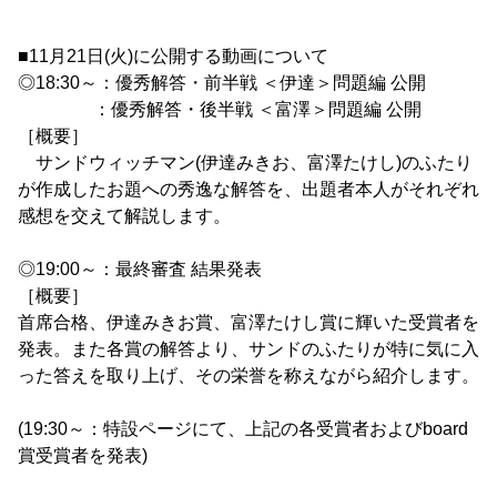
■11月21日(火)に公開する動画について
◎18:30～：優秀解答・前半戦 ＜伊達＞問題編 公開
：優秀解答・後半戦 ＜富澤＞問題編 公開
［概要］
サンドウィッチマン(伊達みきお、富澤たけし)のふたり
が作成したお題への秀逸な解答を、出題者本人がそれぞれ
感想を交えて解説します。
◎19:00～：最終審査 結果発表
［概要］
首席合格、伊達みきお賞、富澤たけし賞に輝いた受賞者を
発表。また各賞の解答より、サンドのふたりが特に気に入
った答えを取り上げ、その栄誉を称えながら紹介します。
(19:30～：特設ページにて、上記の各受賞者およびboard
賞受賞者を発表)