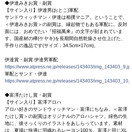
◆伊達みきお賞・副賞
【サイン入り】伊達男(おとこ)軍配
サンドウィッチマン・伊達は相撲マニア。ということで、
＜伊達みきお賞＞の副賞は、縁起物でもある軍配に。反対
面には、おめでたい『招福萬来』の文字が刻まれていま
す。国産材の欅(ケヤキ)を長期間自然乾燥させ仕上げた、
手作りの逸品です(サイズ：34.5cm×17cm)。
伊達賞・副賞 伊達男軍配
https://www.atpress.ne.jp/releases/143403/img_143403_9.jp
軍配とサンド・伊達
https://www.atpress.ne.jp/releases/143403/img_143403_10.j
◆富澤たけし賞・副賞
【サイン入り】富澤アロハ
アロハ好きのサンドウィッチマン・富澤にちなみ、＜富澤
たけし賞＞の副賞はオリジナルのアロハシャツ。緑色の生
地に、彼そっくりのイラストをあしらっています。素材
は、夏場に快適に羽織れるレーヨン100％。富澤と同じXL