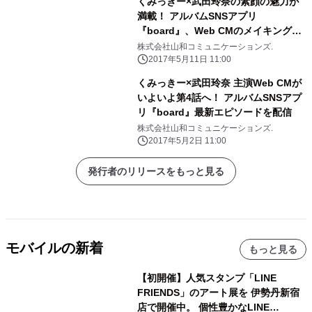
くみっきー×武田玲奈の素顔の魅力が
満載！ アルバムSNSアプリ
『board』、Web CMのメイキングを
配信
株式会社山和コミュニケーションズ.
2017年5月11日 11:00
くみっきー×武田玲奈 主演Web CMが
いよいよ第4話へ！ アルバムSNSアプ
リ『board』最新エピソードを配信
株式会社山和コミュニケーションズ.
2017年5月2日 11:00
発行者のリリースをもっと見る
モバイルの新着
もっと見る
【初開催】人気スタンプ「LINE
FRIENDS」のアート展を 伊勢丹新宿
店で開催中。 個性豊かなLINE