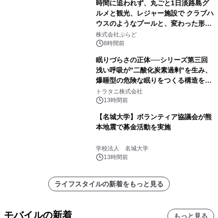
時間に追われず、丸ごと1日淡路島グ
ルメと観光、レジャー施設で クラブハ
ウスのようなプールと、変わった形の
サウナも 「THE BOXY AWAJI」のお
株式会社ぷらど
得な素泊まり連泊プランで
8時間前
眠りづらさの正体──シリーズ第三回
浅い呼吸が"二酸化炭素過剰"を生み、
爆睡型の危険な眠りをつくる構造を解
説
トラタニ株式会社
13時間前
【名城大学】ボランティア協議会が熊
本地震で募金活動を実施
学校法人 名城大学
13時間前
ライフスタイルの新着をもっと見る
モバイルの新着
もっと見る