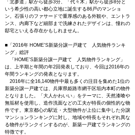
「北参道」駅から徒歩3分、「代々木」駅から徒歩8分と
いう希少性の高い都心立地に誕生する86戸のマンショ
ン。石張りのファサードで重厚感のある外観や、エントラ
ンス、内廊下など細部まで洗練されたデザインは、憧れの
邸宅といえる存在かもしれません。
■「2016年 HOME’S新築分譲一戸建て 人気物件ランキ
ング」総評
「HOME’S新築分譲一戸建て 人気物件ランキング」
は、上半期と年間の年2回発表しており、今回は2016年の
年間ランキングの発表となります。
2016年に全16,140物件中最も多くの注目を集めた1位の
新築分譲一戸建ては、兵庫県姫路市網干区垣内本町の物件
となりました。「大人かわいい」をテーマに、天然漆喰や
無垢材を使用し、造作洗面などの工夫が特長の個性的な物
件です。東京都心の駅近・大型物件が上位に集中した分譲
マンションランキングに対し、地域や特長もそれぞれ異な
る物件がランクインするのが、新築一戸建てランキングの
特徴です。