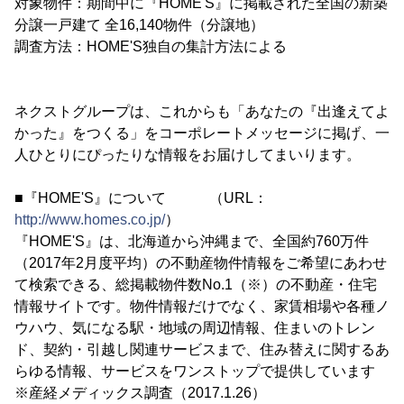
対象物件：期間中に『HOME'S』に掲載された全国の新築
分譲一戸建て 全16,140物件（分譲地）
調査方法：HOME'S独自の集計方法による
ネクストグループは、これからも「あなたの『出逢えてよ
かった』をつくる」をコーポレートメッセージに掲げ、一
人ひとりにぴったりな情報をお届けしてまいります。
■『HOME'S』について （URL：
http://www.homes.co.jp/
）
『HOME'S』は、北海道から沖縄まで、全国約760万件
（2017年2月度平均）の不動産物件情報をご希望にあわせ
て検索できる、総掲載物件数No.1（※）の不動産・住宅
情報サイトです。物件情報だけでなく、家賃相場や各種ノ
ウハウ、気になる駅・地域の周辺情報、住まいのトレン
ド、契約・引越し関連サービスまで、住み替えに関するあ
らゆる情報、サービスをワンストップで提供しています
※産経メディックス調査（2017.1.26）