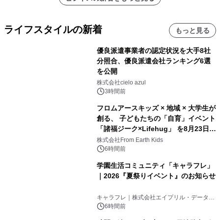
ライフスタイルの新着
もっと見る
優良派遣事業者の認定状況を大手8社
分照合、優良派遣会社ランキング6選
を公開
株式会社cielo azul
3時間前
フロムアースキッズ × 地域 × 大学生が
創る、 子どもたちの「自育」イベント
「諸福ジーク×Lifehug」 を8月23日
(日)開催
株式会社From Earth Kids
6時間前
学園生活コミュニティ「キャラフレ」
｜2026『夏祭りイベント』のお知らせ
キャラフレ｜株式会社エイプリル・データ・
デザインズ
6時間前