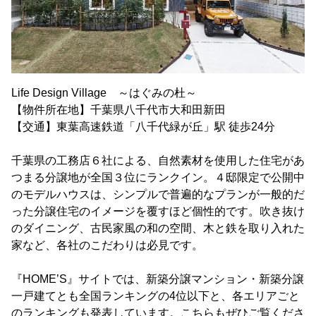
Life Design Village ～はぐみの杜～
【物件所在地】千葉県八千代市大和田新田
【交通】東葉高速鉄道「八千代緑が丘」駅 徒歩24分
千葉県の工務店６社による、自然素材を使用した住宅があ
つまる分譲地が全国３位にランクイン。４邸限定で公開中
のモデルハウスは、シンプルで普遍的なプランが一般的だ
った分譲住宅のイメージを覆すほど個性的です。吹き抜け
のダイニング、古民家風の和の空間、木と鉄を取り入れた
家など、各社のこだわりは必見です。
『HOME’S』サイトでは、新築分譲マンション・新築分譲
一戸建てとも全国ランキングの4位以下と、各エリアごと
のランキングも発表しています。こちらもぜひご覧くださ