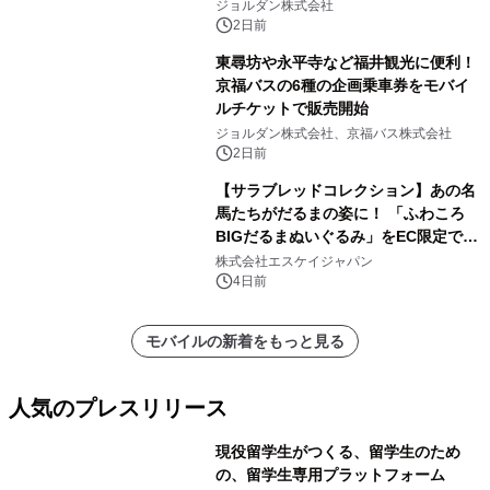
ジョルダン株式会社
2日前
東尋坊や永平寺など福井観光に便利！
京福バスの6種の企画乗車券をモバイ
ルチケットで販売開始
ジョルダン株式会社、京福バス株式会社
2日前
【サラブレッドコレクション】あの名
馬たちがだるまの姿に！ 「ふわころ
BIGだるまぬいぐるみ」をEC限定で受
注販売開始
株式会社エスケイジャパン
4日前
モバイルの新着をもっと見る
人気のプレスリリース
現役留学生がつくる、留学生のため
の、留学生専用プラットフォーム