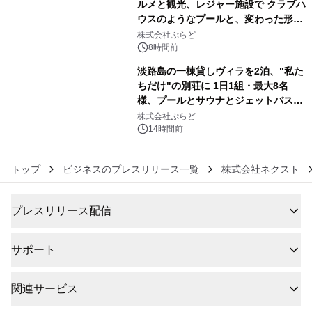
ルメと観光、レジャー施設で クラブハ
ウスのようなプールと、変わった形の
5
サウナも 「THE BOXY AWAJI」のお
株式会社ぷらど
得な素泊まり連泊プランで
8時間前
淡路島の一棟貸しヴィラを2泊、"私た
ちだけ"の別荘に 1日1組・最大8名
様、プールとサウナとジェットバス付
6
きで Villa Mon Temps AWAJIの連泊
株式会社ぷらど
素泊りプラン
14時間前
トップ
ビジネスのプレスリリース一覧
株式会社ネクスト
プレスリリース配信
サポート
関連サービス