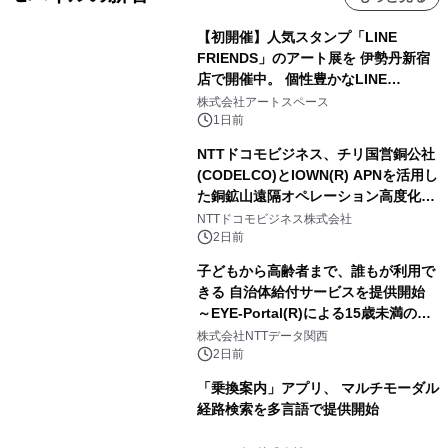
【初開催】人気スタンプ「LINE
FRIENDS」のアート展を 伊勢丹新宿
店で開催中。 個性豊かなLINE
FRIENDSの仲間たちが インテリアア
株式会社アートスペース
ートとして新たな魅力を発信。
1日前
NTTドコモビジネス、チリ国営銅公社
(CODELCO)とIOWN(R) APNを活用し
た銅鉱山遠隔オペレーション高度化に
向けた調査・実証を開始
NTTドコモビジネス株式会社
2日前
子どもから高齢者まで、誰もが利用で
きる 自治体給付サービスを提供開始
～EYE-Portal(R)による15歳未満の本
人認証と デジタルデバイド対策で実現
株式会社NTTデータ関西
～
2日前
「乗換案内」アプリ、 マルチモーダル
経路検索を多言語で提供開始