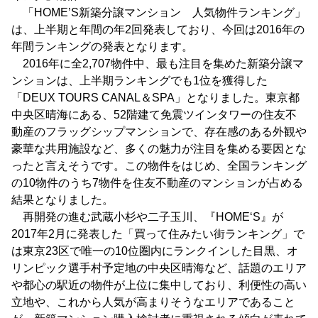
「HOME’S新築分譲マンション 人気物件ランキング」
は、上半期と年間の年2回発表しており、今回は2016年の
年間ランキングの発表となります。
2016年に全2,707物件中、最も注目を集めた新築分譲マ
ンションは、上半期ランキングでも1位を獲得した
「DEUX TOURS CANAL＆SPA」となりました。東京都
中央区晴海にある、52階建て免震ツインタワーの住友不
動産のフラッグシップマンションで、存在感のある外観や
豪華な共用施設など、多くの魅力が注目を集める要因とな
ったと言えそうです。この物件をはじめ、全国ランキング
の10物件のうち7物件を住友不動産のマンションが占める
結果となりました。
再開発の進む武蔵小杉や二子玉川、『HOME‘S』が
2017年2月に発表した「買って住みたい街ランキング」で
は東京23区で唯一の10位圏内にランクインした目黒、オ
リンピック選手村予定地の中央区晴海など、話題のエリア
や都心の駅近の物件が上位に集中しており、利便性の高い
立地や、これから人気が高まりそうなエリアであること