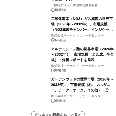
一般社団法人日本国際化推進協会
5時間前
二酸化窒素（NO2）ガス滅菌の世界市
場（2026年～2032年）、市場規模
（NO2滅菌チャンバー、インジケータ
ーおよびモニタリングシステム、その
株式会社マーケットリサーチセンター
他）・分析レポートを発表
6時間前
アルテミシニン酸の世界市場（2026年
～2032年）、市場規模（全合成、半合
成）・分析レポートを発表
株式会社マーケットリサーチセンター
6時間前
ガーデンウッドの世界市場（2026年～
2032年）、市場規模（杉、マホガニ
ー、チーク、オーク、その他）・分析
レポートを発表
株式会社マーケットリサーチセンター
6時間前
ビジネスの新着をもっと見る