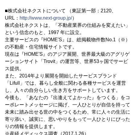
■株式会社ネクストについて （東証第一部：2120、
URL：
http://www.next-group.jp/
）
株式会社ネクストは、「不動産業界の仕組みを変えたい」
という信念のもと、1997 年に設立。
主要サービスの『HOME'S』は、総掲載物件数No.1（※）
の不動産・住宅情報サイトです。
現在は『HOME'S』のアジア展開、世界最大級のアグリゲ
ーションサイト「Trovit」の運営等、世界53ヶ国でサービ
ス提供。
また、2014年より展開を開始したサービスブランド
「Lifull」では、暮らし全般に関わる各種サービスを運営
し、人々の自分らしい生き方をサポートしています。
今後も、「あなたの『出逢えてよかった』をつくる」をコ
ーポレートメッセージに掲げ、一人ひとりが自信を持って
未来に踏み出せる世の中をつくるため、常に人々の生活に
寄り添い、誠実に、思いやりをもって一人ひとりにぴった
りの情報を提供します。
※産経メディックス調査（2017.1.26）