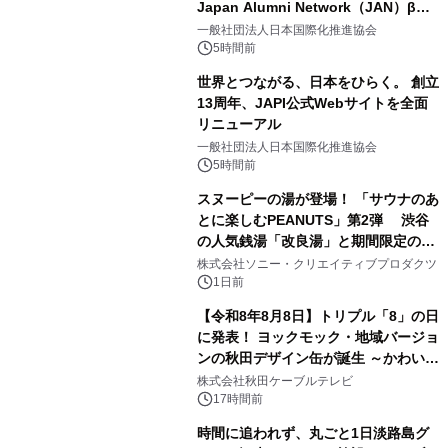
Japan Alumni Network（JAN）β版
1
をリリース
一般社団法人日本国際化推進協会
5時間前
世界とつながる、日本をひらく。 創立
13周年、JAPI公式Webサイトを全面
リニューアル
2
一般社団法人日本国際化推進協会
5時間前
スヌーピーの湯が登場！ 「サウナのあ
とに楽しむPEANUTS」第2弾 渋谷
の人気銭湯「改良湯」と期間限定のコ
3
ラボレーション サウナイキタイコラ
株式会社ソニー・クリエイティブプロダクツ
ボグッズも発売決定！
1日前
【令和8年8月8日】トリプル「8」の日
に発表！ ヨックモック・地域バージョ
ンの秋田デザイン缶が誕生 ～かわいい
4
秋田犬の子犬と秋田の四季と名所を巡
株式会社秋田ケーブルテレビ
るパッケージ～ 9月1日(火)秋田県内で
17時間前
販売開始
時間に追われず、丸ごと1日淡路島グ