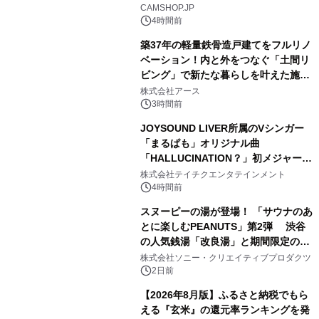
2
CAMSHOP.JP
4時間前
築37年の軽量鉄骨造戸建てをフルリノ
ベーション！内と外をつなぐ「土間リ
ビング」で新たな暮らしを叶えた施工
3
事例を株式会社アースが公開
株式会社アース
3時間前
JOYSOUND LIVER所属のVシンガー
「まるぱも」オリジナル曲
「HALLUCINATION？」初メジャー配
4
信リリース決定！
株式会社テイチクエンタテインメント
4時間前
スヌーピーの湯が登場！ 「サウナのあ
とに楽しむPEANUTS」第2弾 渋谷
の人気銭湯「改良湯」と期間限定のコ
5
ラボレーション サウナイキタイコラ
株式会社ソニー・クリエイティブプロダクツ
ボグッズも発売決定！
2日前
【2026年8月版】ふるさと納税でもら
える『玄米』の還元率ランキングを発