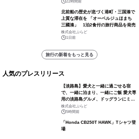
得な素泊まり連泊プランで
22時間前
北前船の歴史が息づく港町・三国湊で
上質な滞在を 「オーベルジュほまち
三國湊」 1泊2食付の旅行商品を発売
株式会社ぷらど
1日前
旅行の新着をもっと見る
人気のプレスリリース
【淡路島】愛犬と一緒に過ごせる宿
で、一緒に泊まり、一緒にご飯 愛犬専
用の淡路島グルメ、ドッグランにミニ
1
プール グランピングとトレーラーハウ
株式会社ぷらど
スの2施設で
5時間前
「Honda CB250T HAWK」Tシャツ登
場