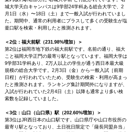
城大学天白キャンパスは9学部24学科ある総合大学で、2
月1日（水）〜18日（土）まで一般入試が行われていまし
た。期間中、通常の利用者にプラスして多くの受験生が塩
釜口駅を検索・利用したと推測されます。
＜2位：福大前駅（231.98%増加）＞
第2位は福岡市地下鉄の福大前駅です。名前の通り、福大
こと福岡大学正門の最寄り駅となっています。福岡大学は
9学部31学科あり、2万人以上の学生が通う西日本最大級
規模の総合大学です。2月3日（金）から一般入試［前期
日程］が行われていたため、受験生の検索・利用が高まっ
たと推測されます。ランキング集計期間外になりますが、
入試が行われていた2月4日（土）以降も通常より多い検
索数を記録していました。
＜3位：山口（山口県）駅（202.60%増加）＞
第3位はJR西日本の山口駅です。山口県庁や山口市役所の
最寄り駅となっており、土日祝日限定で「薩長同盟弁当」