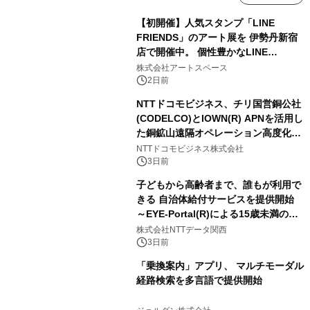
【初開催】人気スタンプ「LINE
FRIENDS」のアート展を 伊勢丹新宿
店で開催中。 個性豊かなLINE
FRIENDSの仲間たちが インテリアア
株式会社アートスペース
ートとして新たな魅力を発信。
2日前
NTTドコモビジネス、チリ国営銅公社
(CODELCO)とIOWN(R) APNを活用し
た銅鉱山遠隔オペレーション高度化に
向けた調査・実証を開始
NTTドコモビジネス株式会社
3日前
子どもから高齢者まで、誰もが利用で
きる 自治体給付サービスを提供開始
～EYE-Portal(R)による15歳未満の本
人認証と デジタルデバイド対策で実現
株式会社NTTデータ関西
～
3日前
「乗換案内」アプリ、 マルチモーダル
経路検索を多言語で提供開始