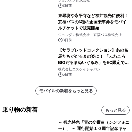
ジョルダン株式会社
3日前
東尋坊や永平寺など福井観光に便利！
京福バスの6種の企画乗車券をモバイ
ルチケットで販売開始
ジョルダン株式会社、京福バス株式会社
3日前
【サラブレッドコレクション】あの名
馬たちがだるまの姿に！ 「ふわころ
BIGだるまぬいぐるみ」をEC限定で受
注販売開始
株式会社エスケイジャパン
5日前
モバイルの新着をもっと見る
乗り物の新着
もっと見る
～ 観光特急「青の交響曲（シンフォニ
ー）」 ～ 運行開始１０周年記念キャ