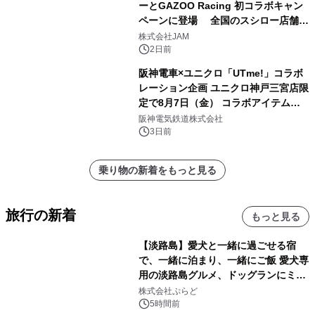
ーとGAZOO Racing 初コラボキャン
ペーンに登場 全国のスシロー店舗で
GR 4車種の FUNBOO(ミニカー)付き
株式会社JAM
メニューが展開されます
2日前
阪神電車×ユニクロ「UTme!」コラボ
レーション企画 ユニクロ神戸三宮店限
定で8月7日（金） コラボアイテムが
発売決定！
阪神電気鉄道株式会社
3日前
乗り物の新着をもっと見る
旅行の新着
もっと見る
【淡路島】愛犬と一緒に過ごせる宿
で、一緒に泊まり、一緒にご飯 愛犬専
用の淡路島グルメ、ドッグランにミニ
プール グランピングとトレーラーハウ
株式会社ぷらど
スの2施設で
5時間前