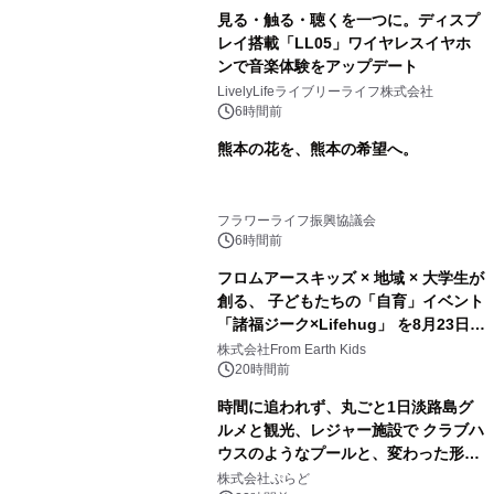
見る・触る・聴くを一つに。ディスプ
レイ搭載「LL05」ワイヤレスイヤホ
ンで音楽体験をアップデート
LivelyLifeライブリーライフ株式会社
6時間前
熊本の花を、熊本の希望へ。
フラワーライフ振興協議会
6時間前
フロムアースキッズ × 地域 × 大学生が
創る、 子どもたちの「自育」イベント
「諸福ジーク×Lifehug」 を8月23日
(日)開催
株式会社From Earth Kids
20時間前
時間に追われず、丸ごと1日淡路島グ
ルメと観光、レジャー施設で クラブハ
ウスのようなプールと、変わった形の
サウナも 「THE BOXY AWAJI」のお
株式会社ぷらど