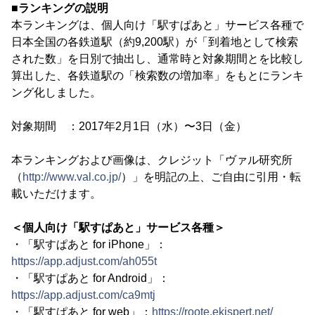
■ランキングの説明
本ランキングは、個人向け「駅すぱあと」サービス各種で
日本全国の各鉄道駅（約9,200駅）が「到着地として検索
された数」を日別で抽出し、通常時と対象期間とを比較し
算出した、各鉄道駅の「検索数の増加率」をもとにランキ
ング化しました。
対象期間 ：2017年2月1日（水）〜3日（金）
本ランキングおよび画像は、クレジット「ヴァル研究所
（
http://www.val.co.jp/
）」を明記の上、ご自由に引用・転
載いただけます。
＜個人向け「駅すぱあと」サービス各種＞
・「駅すぱあと for iPhone」：
https://app.adjust.com/ah055t
・「駅すぱあと for Android」：
https://app.adjust.com/ca9mtj
・「駅すぱあと for web」：
https://roote.ekispert.net/