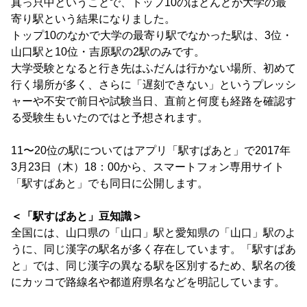
真っ只中ということで、トップ10のほとんどが大学の最
寄り駅という結果になりました。
トップ10のなかで大学の最寄り駅でなかった駅は、3位・
山口駅と10位・吉原駅の2駅のみです。
大学受験となると行き先はふだんは行かない場所、初めて
行く場所が多く、さらに「遅刻できない」というプレッシ
ャーや不安で前日や試験当日、直前と何度も経路を確認す
る受験生もいたのではと予想されます。
11〜20位の駅についてはアプリ「駅すぱあと」で2017年
3月23日（木）18：00から、スマートフォン専用サイト
「駅すぱあと」でも同日に公開します。
＜「駅すぱあと」豆知識＞
全国には、山口県の「山口」駅と愛知県の「山口」駅のよ
うに、同じ漢字の駅名が多く存在しています。「駅すぱあ
と」では、同じ漢字の異なる駅を区別するため、駅名の後
にカッコで路線名や都道府県名などを明記しています。