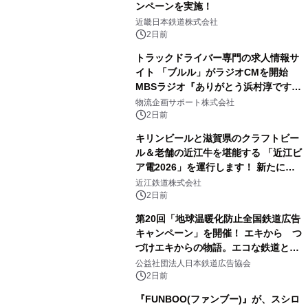
ンペーンを実施！
近畿日本鉄道株式会社
2日前
トラックドライバー専門の求人情報サ
イト 「ブルル」がラジオCMを開始
MBSラジオ『ありがとう浜村淳です』
にて8月1日(土)より
物流企画サポート株式会社
2日前
キリンビールと滋賀県のクラフトビー
ル＆老舗の近江牛を堪能する 「近江ビ
ア電2026」を運行します！ 新たに
「長濱浪漫ビール」が参加！キリン一
近江鉄道株式会社
番搾り飲み放題が復活！
2日前
第20回「地球温暖化防止全国鉄道広告
キャンペーン」を開催！ エキから つ
づけエキからの物語。エコな鉄道とと
もに。
公益社団法人日本鉄道広告協会
2日前
『FUNBOO(ファンブー)』が、スシロ