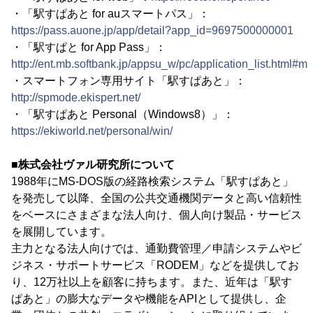
・「駅すぱあと for auスマートパス」：
https://pass.auone.jp/app/detail?app_id=9697500000001
・「駅すぱと for App Pass」：
http://ent.mb.softbank.jp/appsu_w/pc/application_list.html#m
・スマートフォン専用サイト「駅すぱあと」：
http://spmode.ekispert.net/
・「駅すぱあと Personal（Windows8）」：
https://ekiworld.net/personal/win/
■株式会社ヴァル研究所について
1988年にMS-DOS版の経路検索システム「駅すぱあと」
を発売して以降、全国の公共交通機関データと高い信頼性
をベースにさまざまな法人向け、個人向け製品・サービス
を展開しています。
主力となる法人向けでは、通勤費管理／申請システムやビ
ジネス・サポートサービス「RODEM」などを提供してお
り、12万社以上を顧客に持ちます。また、近年は「駅す
ぱあと」の膨大なデータや機能をAPIとして提供し、企