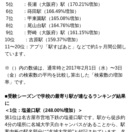
5位 ：長瀬（大阪府）駅（170.21%増加）
6位 ：蒔田駅（166.49%増加）
7位 ：甲東園駅（165.08%増加）
8位 ：尾山台駅（164.76%増加）
9位 ：野崎（大阪府）駅（161.15%増加）
10位 ：吉原駅（159.37%増加）
11〜20位：アプリ「駅すぱあと」などで約1ヶ月間公開し
ています。
※（）内の数値は、通常時と2017年2月1日（水）〜3日
（金）の検索数の平均を比較し算出した「検索数の増加
率」です。
■受験シーズンで学校の最寄り駅が連なるランキング結果
に
＜1位：塩釜口駅（248.00%増加）＞
第1位は名古屋市営地下鉄の塩釜口駅です。駅から徒歩約
4分の場所に名城大学天白キャンパスがあることから、駅
案内板の駅名部分に“名城大学前”と付記されています。名