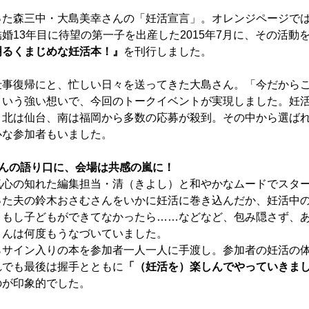
った森三中・大島美幸さんの「妊活宣言」。オレンジページで
婚13年目に待望の第一子を出産した2015年7月に、その活動
明るくまじめな妊活本！』
を刊行しました。
仕事復帰にと、忙しい日々を送ってきた大島さん。「今だから
という強い想いで、今回のトークイベントが実現しました。妊
、北は仙台、南は福岡から多数の応募が殺到。その中から選ばれ
心な参加者もいました。
さんの語り口に、会場は共感の嵐に！
気心の知れた編集担当・清（きよし）と和やかなムードでスタ
った夫の鈴木おさむさんをいかに妊活に巻き込んだか、妊活中
、もし子どもができてなかったら……などなど、包み隠さず、
さんは何度もうなづいていました。
らサイン入りの本を参加者一人一人に手渡し。参加者の妊活の
れでも最後は握手とともに
「（妊活を）楽しんでやっていきま
のが印象的でした。