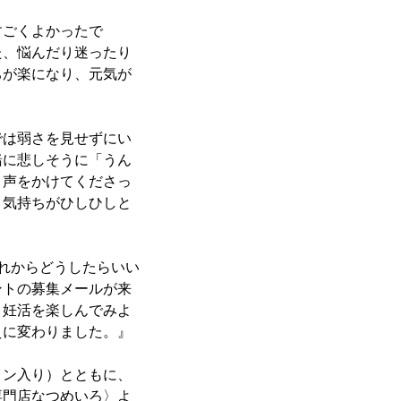
すごくよかったで
た、悩んだり迷ったり
ちが楽になり、元気が
では弱さを見せずにい
緒に悲しそうに「うん
く声をかけてくださっ
う気持ちがひしひしと
れからどうしたらいい
ントの募集メールが来
。妊活を楽しんでみよ
えに変わりました。』
イン入り）とともに、
専門店なつめいろ〉よ