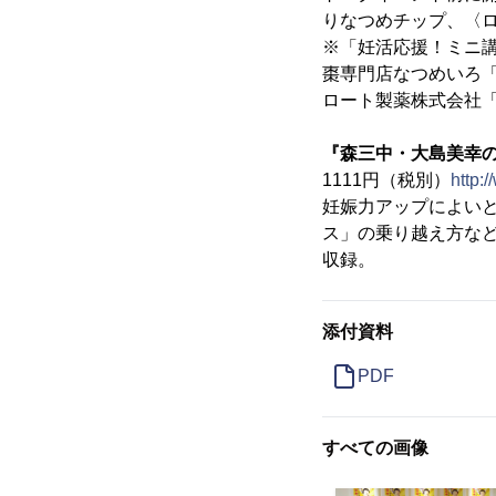
りなつめチップ、〈
※「妊活応援！ミニ
棗専門店なつめいろ
ロート製薬株式会社
『森三中・大島美幸
1111円（税別）
http:
妊娠力アップによい
ス」の乗り越え方な
収録。
添付資料
PDF
すべての画像