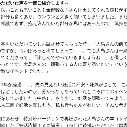
いただいた声を一部ご紹介します～
、良いことも悪いことも全部嘘なくさらけ出してくれる感じが
る部分も多くあり、ウンウンと大きく頷いてしまいました。ま
も相談できず、抱え込んでいた部分が私にはあったので、気持
ら本をいただいて少しお話させてもらった時、「大島さんの前
のですが、ついぽろっと出てしまって……。でも大島さんは一
してくださって、「楽しんでやっていきましょうね！」と優し
かったです。大島さんの「頑張ってる人に寄り添いたい」とい
素敵なイベントでした。』
ら1年が経過……。先の見えない妊活に不安・嫌気がさして、こ
分はどうしたいのか、分からなくなっていたところにこのイベ
募をしていました（中略）。もう少し、妊活を頑張ってみよう
二人三脚で妊活を楽しもう。私も赤ちゃんが欲しい。そんな考
催にあわせ、特別帯バージョンで再販された大島さんの本（サ
開催した「妊活応援！ミニ講座」（※）に後援いただいた〈棗