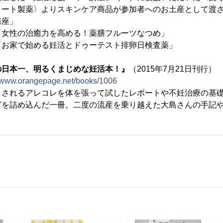
ロート製薬〉よりスキンケア商品が参加者へのお土産として渡
講座」
「女性の治癒力を高める！薬膳フルーツなつめ」
「お家で始める妊活とドゥーテスト排卵日検査薬」
の日本一、明るくまじめな妊活本！』
（2015年7月21日刊行）
//www.orangepage.net/books/1006
とされるアレコレを体を張って試したレポートや不妊治療の基
どを詰め込んだ一冊。二度の流産を乗り越えた大島さんの手記