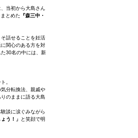
は、当初から大島さん
をまとめた
『森三中・
こそ話せることを妊活
活に関心のある方を対
た30名の中には、新
ート。
の気分転換法、親戚や
ありのままに語る大島
体験談に涙ぐみながら
しょう！」
と笑顔で明