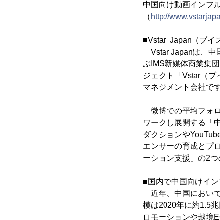
中国向け動画インフルエ
（
http://www.vstarjap
■Vstar Japan
Vstar Japan
ぶIMS新媒体商業集
ジェクト「Vstar
マネジメント会社で
微博での平均フォロワ
ワークし展開する「
ダクションやYouT
エンサーの育成とプ
ーション支援」の2つ
■国内で中国向けイ
近年、中国において動
模は2020年に約1
ロモーションや越境