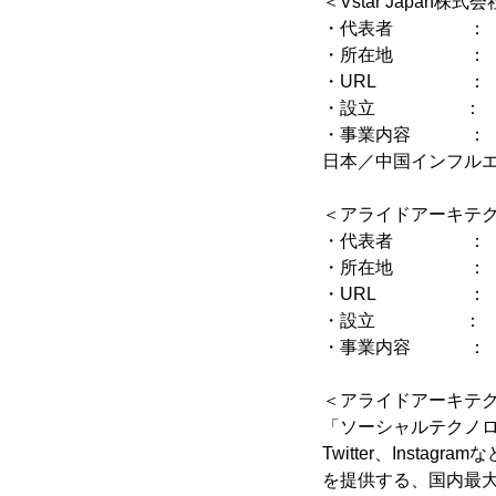
＜Vstar Japan株
・代表者 ： 代
・所在地 ： 東京
・URL 
・設立 ： 201
・事業内容 ： 日
日本／中国インフル
＜アライドアーキテ
・代表者 ： 代
・所在地 ： 東京
・URL 
・設立 ： 200
・事業内容 ： S
＜アライドアーキテ
「ソーシャルテクノロ
Twitter、Ins
を提供する、国内最大