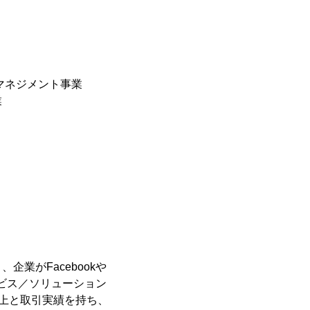
マネジメント事業
業
業がFacebookや
サービス／ソリューション
以上と取引実績を持ち、