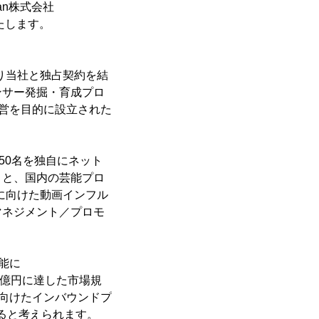
an株式会社
たします。
であり当社と独占契約を結
ンサー発掘・育成プロ
運営を目的に設立された
50名を独自にネット
」と、国内の芸能プロ
場に向けた動画インフル
マネジメント／プロモ
能に
0億円に達した市場規
に向けたインバウンドプ
ると考えられます。