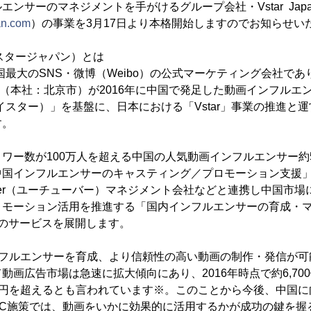
ンサーのマネジメントを手がけるグループ会社・Vstar Jap
an.com
）の事業を3月17日より本格開始しますのでお知らせい
（ブイスタージャパン）とは
は、中国最大のSNS・微博（Weibo）の公式マーケティング会社
団（本社：北京市）が2016年に中国で発足した動画インフルエ
（ブイスター）」を基盤に、日本における「Vstar」事業の推進と
す。
ー数が100万人を超える中国の人気動画インフルエンサー約
中国インフルエンサーのキャスティング／プロモーション支援
uber（ユーチューバー）マネジメント会社などと連携し中国市
ロモーション活用を推進する「国内インフルエンサーの育成・
のサービスを展開します。
ンフルエンサーを育成、より信頼性の高い動画の制作・発信が可
画広告市場は急速に拡大傾向にあり、2016年時点で約6,70
.5兆円を超えるとも言われています※。このことから今後、中国
EC施策では、動画をいかに効果的に活用するかが成功の鍵を握