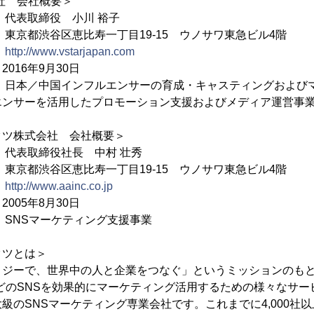
式会社 会社概要＞
表取締役 小川 裕子
都渋谷区恵比寿一丁目19-15 ウノサワ東急ビル4階
：
http://www.vstarjapan.com
6年9月30日
本／中国インフルエンサーの育成・キャスティングおよび
エンサーを活用したプロモーション支援およびメディア運営事
クツ株式会社 会社概要＞
表取締役社長 中村 壮秀
都渋谷区恵比寿一丁目19-15 ウノサワ東急ビル4階
：
http://www.aainc.co.jp
5年8月30日
NSマーケティング支援事業
クツとは＞
ジーで、世界中の人と企業をつなぐ」というミッションのもと、企
tagramなどのSNSを効果的にマーケティング活用するための様々な
級のSNSマーケティング専業会社です。これまでに4,000社