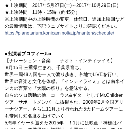
★上映期間：2017年5月27日(土)～2017年10月29日(日)
★上映時間：11時・15時（約45分）
※上映期間中の上映時間の変更、休館日、追加上映回など
の最新情報は、下記ウェブサイトよりご確認ください。
https://planetarium.konicaminolta.jp/manten/schedule/
●出演者プロフィール●
【ナレーション・音楽 ナオト・インティライミ】
8月15日 三重県生まれ、千葉県育ち。
世界一周48カ国を一人で渡り歩き、各地でLIVEを行い、
世界の音楽と文化を体感。『インティライミ』とは南米イ
ンカの言葉で『太陽の祭り』を意味する。
自らのソロ活動の他、コーラス&ギターとしてMr.Children
ツアーサポートメンバーに抜擢され、2009年2月全国アリ
ーナツアー、さらに11月より行われた5大ドームツアーに
も帯同し知名度を上げていく。
5周年イヤーを迎えた2015年！！1月には映画「神様はバ