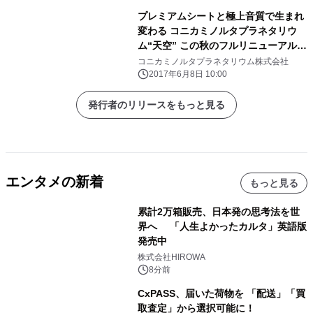
プレミアムシートと極上音質で生まれ
変わる コニカミノルタプラネタリウ
ム“天空” この秋のフルリニューアルが
決定
コニカミノルタプラネタリウム株式会社
2017年6月8日 10:00
発行者のリリースをもっと見る
エンタメの新着
もっと見る
累計2万箱販売、日本発の思考法を世
界へ 「人生よかったカルタ」英語版
発売中
株式会社HIROWA
8分前
CxPASS、届いた荷物を 「配送」「買
取査定」から選択可能に！