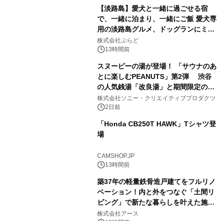
【淡路島】愛犬と一緒に過ごせる宿
で、一緒に泊まり、一緒にご飯 愛犬専
用の淡路島グルメ、ドッグランにミニ
3
プール グランピングとトレーラーハウ
株式会社ぷらど
スの2施設で
13時間前
スヌーピーの湯が登場！ 「サウナのあ
とに楽しむPEANUTS」第2弾 渋谷
の人気銭湯「改良湯」と期間限定のコ
4
ラボレーション サウナイキタイコラ
株式会社ソニー・クリエイティブプロダクツ
ボグッズも発売決定！
2日前
「Honda CB250T HAWK」Tシャツ登
場
5
CAMSHOP.JP
13時間前
築37年の軽量鉄骨造戸建てをフルリノ
ベーション！内と外をつなぐ「土間リ
ビング」で新たな暮らしを叶えた施工
6
事例を株式会社アースが公開
株式会社アース