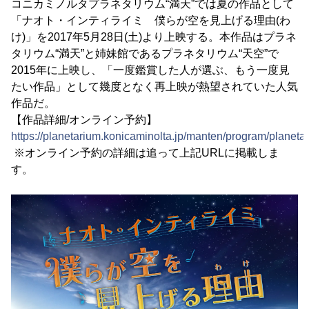
コニカミノルタプラネタリウム“満天”では夏の作品として
「ナオト・インティライミ 僕らが空を見上げる理由(わ
け)」を2017年5月28日(土)より上映する。本作品はプラネ
タリウム“満天”と姉妹館であるプラネタリウム“天空”で
2015年に上映し、「一度鑑賞した人が選ぶ、もう一度見
たい作品」として幾度となく再上映が熱望されていた人気
作品だ。
【作品詳細/オンライン予約】
https://planetarium.konicaminolta.jp/manten/program/planet
※オンライン予約の詳細は追って上記URLに掲載しま
す。