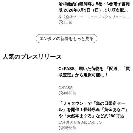
哈和他的白猫師尊』5巻・6巻電子書籍
版 2026年8月9日（日）より順次配信
開始
株式会社ソニー・ミュージックソリューショ
ンズ
1日前
エンタメの新着をもっと見る
人気のプレスリリース
CxPASS、届いた荷物を 「配送」「買
取査定」から選択可能に！
1
C×PASS
4時間前
「ＪＡタウン」で「魚の日限定セー
ル」を開催！長崎県産「黄金あなご」
や「天然本まぐろ」など約280商品を
2
販売！～毎月１０日の定例企画～
JA全農の産直通販JAタウン
9時間前