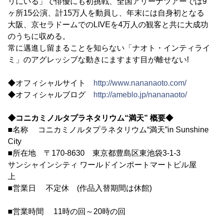
リにいる」で俳優にも初挑戦、全国アリーナツアーでは9
ヶ所15公演、計15万人を動員し、年末には自身初となる
大阪、京セラドームでのLIVEを4万人の観客と共に大成功
のうちに収める。
常に邁進し留まることを知らない「ナオト・インティライ
ミ」のアグレッシブな動きにますます目が離せない!
◆オフィシャルサイト
http://www.nananaoto.com/
◆オフィシャルブログ
http://ameblo.jp/nananaoto/
◆コニカミノルタプラネタリウム“満天” 概要◆
■名称 コニカミノルタプラネタリウム“満天”in Sunshine
City
■所在地 〒170-8630 東京都豊島区東池袋3-1-3
サンシャインシティ ワールドインポートマートビル屋
上
■営業日 不定休 (作品入替期間は休館)
■営業時間 11時の回～20時の回