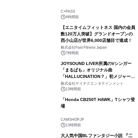
C×PASS
4時間前
【エニタイムフィットネス 国内の会員
数120万人突破】グランドオープンの
西小山店が世界6,000店舗目で達成！
株式会社Fast Fitness Japan
7時間前
JOYSOUND LIVER所属のVシンガー
「まるぱも」オリジナル曲
「HALLUCINATION？」初メジャー配
信リリース決定！
株式会社テイチクエンタテインメント
13時間前
「Honda CB250T HAWK」Tシャツ登
場
CAMSHOP.JP
13時間前
大人気中国BLファンタジー小説 『二