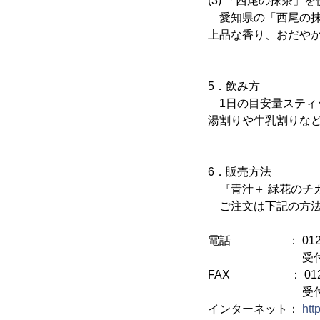
(3) 「西尾の抹茶
愛知県の「西尾の抹
上品な香り、おだや
5．飲み方
1日の目安量スティッ
湯割りや牛乳割りな
6．販売方法
『青汁＋ 緑花のチ
ご注文は下記の方法(
電話 ： 0120-0
受付時間：9時
FAX ： 0120-
受付時間：24
インターネット：
htt