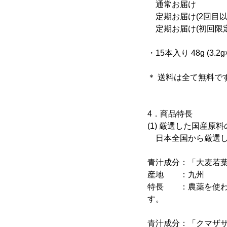
通常お届け ：3
定期お届け(2回目以降
定期お届け(初回限定) 
・15本入り 48g (3.2g
＊ 送料は全て無料で
4．商品特長
(1) 厳選した国産原
日本全国から厳選し
青汁成分：「大麦若
産地 ：九州
特長 ：農薬を使わ
す。
青汁成分：「クマザ