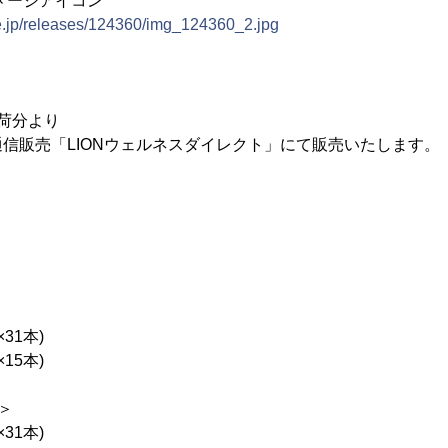
メージアイコン
ne.jp/releases/124360/img_124360_2.jpg
出荷分より
信販売「LIONウェルネスダイレクト」にて販売いたします。
×31本)
×15本)
＞
×31本)