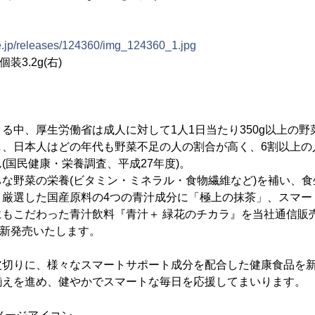
ne.jp/releases/124360/img_124360_1.jpg
装3.2g(右)
中、厚生労働省は成人に対して1人1日当たり350g以上の野
し、日本人はどの年代も野菜不足の人の割合が高く、6割以上の
(国民健康・栄養調査、平成27年度)。
な野菜の栄養(ビタミン・ミネラル・食物繊維など)を補い、食
、厳選した国産原料の4つの青汁成分に「極上の抹茶」、スマー
もこだわった青汁飲料『青汁＋ 緑花のチカラ』を当社通信販売限
より新発売いたします。
切りに、様々なスマートサポート成分を配合した健康食品を新
揃えを進め、健やかでスマートな毎日を応援してまいります。