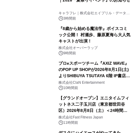
キャラフレ｜株式会社エイプリル・データ・
デザインズ
3時間前
『8歳から始める魔法学』ボイスコミ
ック公開！ 村瀬歩、藤原夏海ら大人気
キャストが出演！
株式会社オーバーラップ
9時間前
プロeスポーツチーム『AXIZ WAVE』
のPOP UP SHOPが2026年8月1日(土)
よりSHIBUYA TSUTAYA 6階 IP書店で
開催決定！！
株式会社ClaN Entertainment
10時間前
【グランドオープン】エニタイムフィ
ットネス二子玉川店（東京都世田谷
区）2026年8月8日（土）＜24時間年
中無休のフィットネスジム＞
株式会社Fast Fitness Japan
11時間前
デスクにハイエースがやってきた。