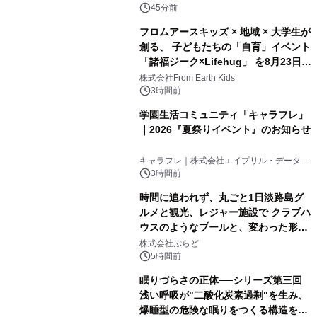
45分前
フロムアースキッズ × 地域 × 大学生が
創る、 子どもたちの「自育」イベント
「諸福ジーク×Lifehug」 を8月23日
(日)開催
株式会社From Earth Kids
3時間前
学園生活コミュニティ「キャラフレ」
｜2026『夏祭りイベント』のお知らせ
キャラフレ｜株式会社エイプリル・データ・
デザインズ
3時間前
時間に追われず、丸ごと1日淡路島グ
ルメと観光、レジャー施設で クラブハ
ウスのようなプールと、変わった形の
サウナも 「THE BOXY AWAJI」のお
株式会社ぷらど
得な素泊まり連泊プランで
5時間前
眠りづらさの正体──シリーズ第三回
浅い呼吸が"二酸化炭素過剰"を生み、
爆睡型の危険な眠りをつくる構造を解