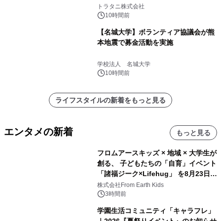
説
トラタニ株式会社
10時間前
【名城大学】ボランティア協議会が熊
本地震で募金活動を実施
学校法人 名城大学
10時間前
ライフスタイルの新着をもっと見る
エンタメの新着
もっと見る
フロムアースキッズ × 地域 × 大学生が
創る、 子どもたちの「自育」イベント
「諸福ジーク×Lifehug」 を8月23日
(日)開催
株式会社From Earth Kids
3時間前
学園生活コミュニティ「キャラフレ」
｜2026『夏祭りイベント』のお知らせ