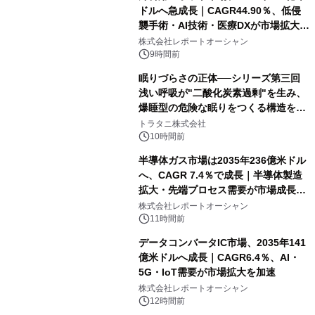
ドルへ急成長｜CAGR44.90％、低侵
襲手術・AI技術・医療DXが市場拡大を
牽引
株式会社レポートオーシャン
9時間前
眠りづらさの正体──シリーズ第三回
浅い呼吸が"二酸化炭素過剰"を生み、
爆睡型の危険な眠りをつくる構造を解
説
トラタニ株式会社
10時間前
半導体ガス市場は2035年236億米ドル
へ、CAGR 7.4％で成長｜半導体製造
拡大・先端プロセス需要が市場成長を
加速
株式会社レポートオーシャン
11時間前
データコンバータIC市場、2035年141
億米ドルへ成長｜CAGR6.4％、AI・
5G・IoT需要が市場拡大を加速
株式会社レポートオーシャン
12時間前