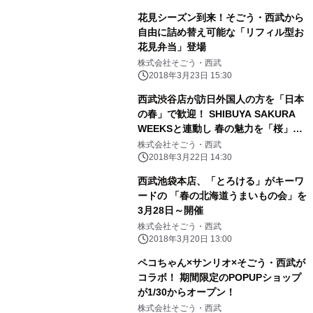
花見シーズン到来！そごう・西武から
自由に詰め替え可能な「リフィル型お
花見弁当」登場
株式会社そごう・西武
2018年3月23日 15:30
西武渋谷店が訪日外国人の方を「日本
の春」で歓迎！ SHIBUYA SAKURA
WEEKSと連動し 春の魅力を「桜」テ
ーマで提供
株式会社そごう・西武
2018年3月22日 14:30
西武池袋本店、「とろける」がキーワ
ードの 「春の北海道うまいもの会」を
3月28日～開催
株式会社そごう・西武
2018年3月20日 13:00
ペコちゃん×サンリオ×そごう・西武が
コラボ！ 期間限定のPOPUPショップ
が1/30からオープン！
株式会社そごう・西武