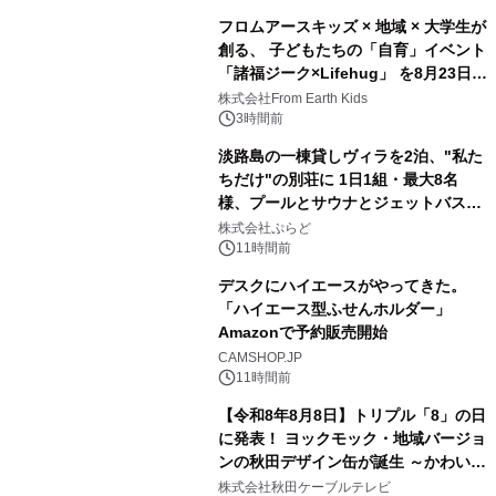
フロムアースキッズ × 地域 × 大学生が
創る、 子どもたちの「自育」イベント
「諸福ジーク×Lifehug」 を8月23日
3
(日)開催
株式会社From Earth Kids
3時間前
淡路島の一棟貸しヴィラを2泊、"私た
ちだけ"の別荘に 1日1組・最大8名
様、プールとサウナとジェットバス付
4
きで Villa Mon Temps AWAJIの連泊
株式会社ぷらど
素泊りプラン
11時間前
デスクにハイエースがやってきた。
「ハイエース型ふせんホルダー」
Amazonで予約販売開始
5
CAMSHOP.JP
11時間前
【令和8年8月8日】トリプル「8」の日
に発表！ ヨックモック・地域バージョ
ンの秋田デザイン缶が誕生 ～かわいい
6
秋田犬の子犬と秋田の四季と名所を巡
株式会社秋田ケーブルテレビ