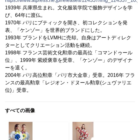
https://www.atpress.ne.jp/releases/124337/img_124337_10.j
1939年 兵庫県生まれ。文化服装学院で服飾デザインを学
び、64年に渡仏。
1970年 パリにブティックを開き、初コレクションを発
表、「ケンゾー」を世界的ブランドにした。
1993年 ブランドをLVMHに売却。自身はアートディレク
ターとしてクリエーション活動を継続。
1998年 フランス芸術文化勲章の最高位「コマンドゥール
位」、1999年 紫綬褒章を受章、「ケンゾー」のデザイナ
ーを退く。
2004年 パリ高位勲章「パリ市大金章」受章。2016年 フラ
ンスの最高勲章「レジオン・ドヌール勲章(シュヴァリエ
位)」受章。
すべての画像