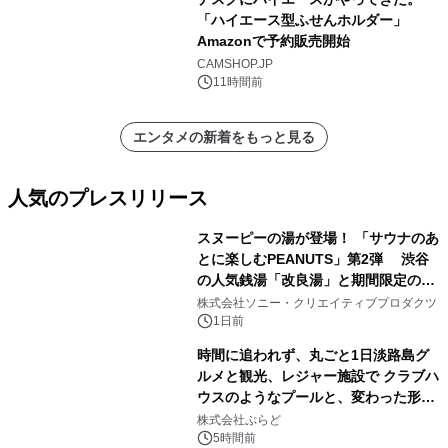
「ハイエース型ふせんホルダー」
Amazonで予約販売開始
CAMSHOP.JP
11時間前
エンタメの新着をもっと見る
人気のプレスリリース
スヌーピーの湯が登場！ 「サウナのあ
とに楽しむPEANUTS」第2弾 渋谷
の人気銭湯「改良湯」と期間限定のコ
1
ラボレーション サウナイキタイコラ
株式会社ソニー・クリエイティブプロダクツ
ボグッズも発売決定！
1日前
時間に追われず、丸ごと1日淡路島グ
ルメと観光、レジャー施設で クラブハ
ウスのようなプールと、変わった形の
2
サウナも 「THE BOXY AWAJI」のお
株式会社ぷらど
得な素泊まり連泊プランで
5時間前