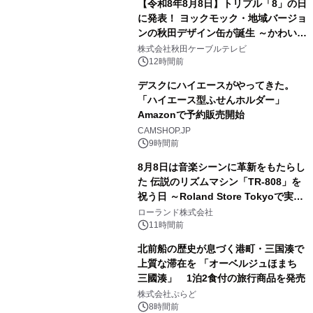
【令和8年8月8日】トリプル「8」の日
に発表！ ヨックモック・地域バージョ
ンの秋田デザイン缶が誕生 ～かわいい
3
秋田犬の子犬と秋田の四季と名所を巡
株式会社秋田ケーブルテレビ
るパッケージ～ 9月1日(火)秋田県内で
12時間前
販売開始
デスクにハイエースがやってきた。
「ハイエース型ふせんホルダー」
Amazonで予約販売開始
4
CAMSHOP.JP
9時間前
8月8日は音楽シーンに革新をもたらし
た 伝説のリズムマシン「TR-808」を
祝う日 ～Roland Store Tokyoで実機
5
を展示しての 記念キャンペーンを開
ローランド株式会社
催 英国ラジオ「NTS」の 特別プログ
11時間前
ラムや、「TR-808」を愛する伝説的
北前船の歴史が息づく港町・三国湊で
アーティストを フィーチャーしたアニ
上質な滞在を 「オーベルジュほまち
メーションを公開～
三國湊」 1泊2食付の旅行商品を発売
6
株式会社ぷらど
8時間前