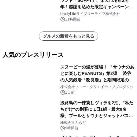
ランド「SOPPY」、楽天市場店5周
年！感謝を込めた限定キャンペーンを
8月10日より開催
LivelyLifeライブリーライフ株式会社
11時間前
グルメの新着をもっと見る
人気のプレスリリース
スヌーピーの湯が登場！ 「サウナのあ
とに楽しむPEANUTS」第2弾 渋谷
の人気銭湯「改良湯」と期間限定のコ
1
ラボレーション サウナイキタイコラ
株式会社ソニー・クリエイティブプロダクツ
ボグッズも発売決定！
1日前
淡路島の一棟貸しヴィラを2泊、"私た
ちだけ"の別荘に 1日1組・最大8名
様、プールとサウナとジェットバス付
2
きで Villa Mon Temps AWAJIの連泊
株式会社ぷらど
素泊りプラン
9時間前