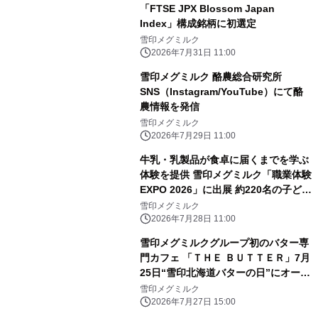
「FTSE JPX Blossom Japan
Index」構成銘柄に初選定
雪印メグミルク
2026年7月31日 11:00
雪印メグミルク 酪農総合研究所
SNS（Instagram/YouTube）にて酪
農情報を発信
雪印メグミルク
2026年7月29日 11:00
牛乳・乳製品が食卓に届くまでを学ぶ
体験を提供 雪印メグミルク「職業体験
EXPO 2026」に出展 約220名の子ども
たちがセミナーやVR体験、クイズに参
雪印メグミルク
加
2026年7月28日 11:00
雪印メグミルクグループ初のバター専
門カフェ 「ＴＨＥ ＢＵＴＴＥＲ」7月
25日“雪印北海道バターの日”にオープ
ン！ オープニングセレモニーを開催し
雪印メグミルク
ました
2026年7月27日 15:00