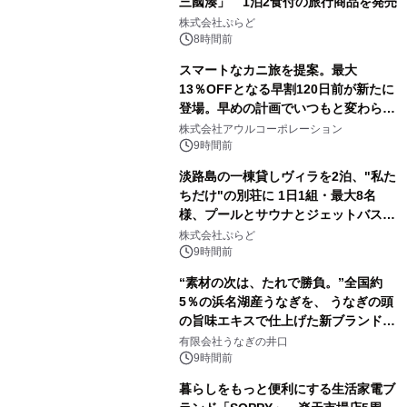
三國湊」 1泊2食付の旅行商品を発売
株式会社ぷらど
8時間前
スマートなカニ旅を提案。最大
13％OFFとなる早割120日前が新たに
登場。早めの計画でいつもと変わらぬ
大人の冬旅を。ー夕日ヶ浦温泉「佳松
株式会社アウルコーポレーション
苑 別邸ふうか」ー
9時間前
淡路島の一棟貸しヴィラを2泊、"私た
ちだけ"の別荘に 1日1組・最大8名
様、プールとサウナとジェットバス付
きで Villa Mon Temps AWAJIの連泊
株式会社ぷらど
素泊りプラン
9時間前
“素材の次は、たれで勝負。”全国約
5％の浜名湖産うなぎを、 うなぎの頭
の旨味エキスで仕上げた新ブランド
「井口の誉」誕生
有限会社うなぎの井口
9時間前
暮らしをもっと便利にする生活家電ブ