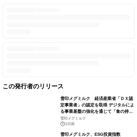
この発行者のリリース
雪印メグミルク 経済産業省「ＤＸ認
定事業者」の認定を取得 デジタルによ
る事業基盤の強化を通じて「食の持続
性」を実現
雪印メグミルク
1日前
雪印メグミルク、ESG投資指数