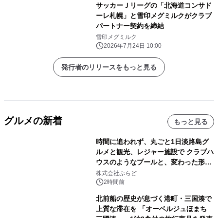
サッカーＪリーグの「北海道コンサド
ーレ札幌」と雪印メグミルクがクラブ
パートナー契約を締結
雪印メグミルク
2026年7月24日 10:00
発行者のリリースをもっと見る
グルメの新着
もっと見る
時間に追われず、丸ごと1日淡路島グ
ルメと観光、レジャー施設で クラブハ
ウスのようなプールと、変わった形の
サウナも 「THE BOXY AWAJI」のお
株式会社ぷらど
得な素泊まり連泊プランで
2時間前
北前船の歴史が息づく港町・三国湊で
上質な滞在を 「オーベルジュほまち