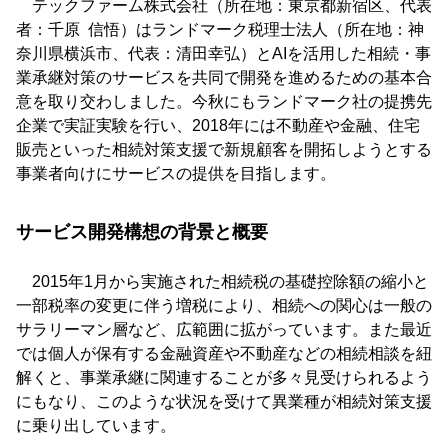
テックファーム株式会社（所在地：東京都新宿区、代表
者：千原 信悟）はランドマーク税理士法人（所在地：神
奈川県横浜市、代表：清田幸弘）とAIを活用した相続・事
業承継対策のサービスを共同で開発を進めるための基本合
意を取り交わしました。今秋にもランドマーク社の提携先
企業で実証実験を行い、2018年には不動産や金融、住宅
販売といった相続対策支援で新規顧客を開拓しようとする
事業者向けにサービスの提供を目指します。
サービス開発構想の背景と概要
2015年1月から実施された相続税の基礎控除額の縮小と
一部税率の変更に伴う増税により、相続への関心は一般の
サラリーマン層など、広範囲に拡がっています。また最近
では個人が保有する金融資産や不動産などの相続相談を紐
解くと、事業承継に関連することが多々見受けられるよう
にもなり、このような状況を受けて異業種が相続対策支援
に乗り出しています。