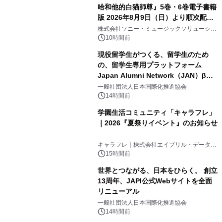
哈和他的白猫師尊』5巻・6巻電子書籍
版 2026年8月9日（日）より順次配信
3
開始
株式会社ソニー・ミュージックソリューショ
ンズ
10時間前
現役留学生がつくる、留学生のため
の、留学生専用プラットフォーム
Japan Alumni Network（JAN）β版
4
をリリース
一般社団法人日本国際化推進協会
14時間前
学園生活コミュニティ「キャラフレ」
｜2026『夏祭りイベント』のお知らせ
5
キャラフレ｜株式会社エイプリル・データ・
デザインズ
15時間前
世界とつながる、日本をひらく。 創立
13周年、JAPI公式Webサイトを全面
リニューアル
6
一般社団法人日本国際化推進協会
14時間前