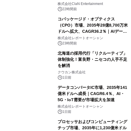
開催決定！！
株式会社ClaN Entertainment
22時間前
コパッケージド・オプティクス
（CPO）市場、2035年28億8,700万米
ドルへ拡大、CAGR36.2％｜AIデータ
センター・高速光通信需要が成長を加
株式会社レポートオーシャン
速
23時間前
北海道の採用代行「リクルーティブ」
体制強化！富良野・ニセコの人手不足
を解消
クウカン株式会社
1日前
データコンバータIC市場、2035年141
億米ドルへ成長｜CAGR6.4％、AI・
5G・IoT需要が市場拡大を加速
株式会社レポートオーシャン
1日前
プロセッサおよびコンピューティング
チップ市場、2035年に1,230億米ドル