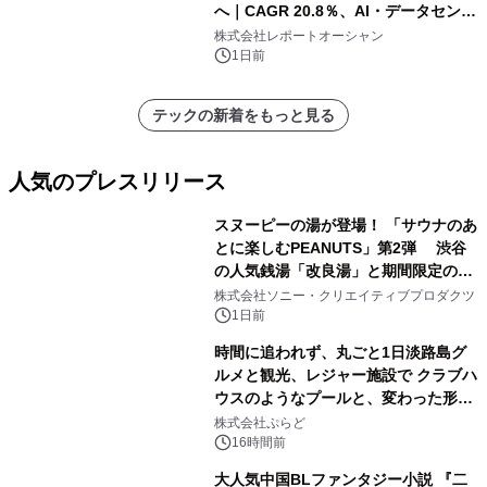
へ｜CAGR 20.8％、AI・データセンタ
ー需要が成長を牽引
株式会社レポートオーシャン
1日前
テックの新着をもっと見る
人気のプレスリリース
スヌーピーの湯が登場！ 「サウナのあ
とに楽しむPEANUTS」第2弾 渋谷
の人気銭湯「改良湯」と期間限定のコ
1
ラボレーション サウナイキタイコラ
株式会社ソニー・クリエイティブプロダクツ
ボグッズも発売決定！
1日前
時間に追われず、丸ごと1日淡路島グ
ルメと観光、レジャー施設で クラブハ
ウスのようなプールと、変わった形の
2
サウナも 「THE BOXY AWAJI」のお
株式会社ぷらど
得な素泊まり連泊プランで
16時間前
大人気中国BLファンタジー小説 『二