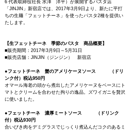
6 代表取締役社長 水澤 洋平）が展開するパスタ店
「JINJIN」新宿店では、2017年3月9日より、新たに平打
ちの生麺「フェットチーネ」を使ったパスタ2種を提供い
たします。
【生フェットチーネ 季節のパスタ 商品概要】
■販売期間：2017年3月9日～5月31日
■販売店舗：JINJIN（ジンジン） 新宿店
●フェットチーネ 蟹のアメリケーヌソース （ドリ
ンク付）税込950円
オマール海老の頭から煮出したアメリケーヌをベースにト
マトとクリームを合わせた拘りの逸品。ズワイガニを贅沢
に使いました。
●フェットチーネ 濃厚ミートソース （ドリンク
付）税込930円
合いびき肉をデミグラスでじっくり煮込んだコクのあるミ