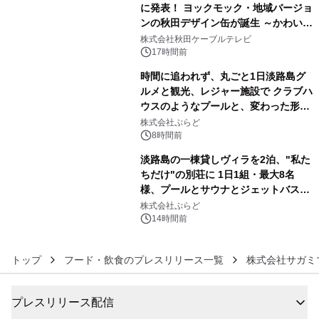
に発表！ ヨックモック・地域バージョ
ンの秋田デザイン缶が誕生 ～かわいい
4
秋田犬の子犬と秋田の四季と名所を巡
株式会社秋田ケーブルテレビ
るパッケージ～ 9月1日(火)秋田県内で
17時間前
販売開始
時間に追われず、丸ごと1日淡路島グ
ルメと観光、レジャー施設で クラブハ
ウスのようなプールと、変わった形の
5
サウナも 「THE BOXY AWAJI」のお
株式会社ぷらど
得な素泊まり連泊プランで
8時間前
淡路島の一棟貸しヴィラを2泊、"私た
ちだけ"の別荘に 1日1組・最大8名
様、プールとサウナとジェットバス付
6
きで Villa Mon Temps AWAJIの連泊
株式会社ぷらど
素泊りプラン
14時間前
トップ
フード・飲食のプレスリリース一覧
株式会社サガミ
プレスリリース配信