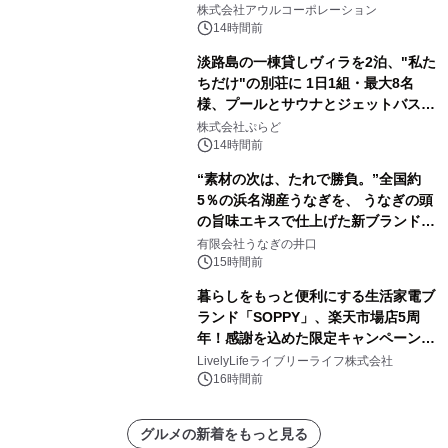
大人の冬旅を。ー夕日ヶ浦温泉「佳松
株式会社アウルコーポレーション
苑 別邸ふうか」ー
14時間前
淡路島の一棟貸しヴィラを2泊、"私た
ちだけ"の別荘に 1日1組・最大8名
様、プールとサウナとジェットバス付
きで Villa Mon Temps AWAJIの連泊
株式会社ぷらど
素泊りプラン
14時間前
“素材の次は、たれで勝負。”全国約
5％の浜名湖産うなぎを、 うなぎの頭
の旨味エキスで仕上げた新ブランド
「井口の誉」誕生
有限会社うなぎの井口
15時間前
暮らしをもっと便利にする生活家電ブ
ランド「SOPPY」、楽天市場店5周
年！感謝を込めた限定キャンペーンを
8月10日より開催
LivelyLifeライブリーライフ株式会社
16時間前
グルメの新着をもっと見る