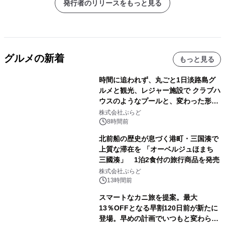
発行者のリリースをもっと見る
グルメの新着
もっと見る
時間に追われず、丸ごと1日淡路島グ
ルメと観光、レジャー施設で クラブハ
ウスのようなプールと、変わった形の
サウナも 「THE BOXY AWAJI」のお
株式会社ぷらど
得な素泊まり連泊プランで
8時間前
北前船の歴史が息づく港町・三国湊で
上質な滞在を 「オーベルジュほまち
三國湊」 1泊2食付の旅行商品を発売
株式会社ぷらど
13時間前
スマートなカニ旅を提案。最大
13％OFFとなる早割120日前が新たに
登場。早めの計画でいつもと変わらぬ