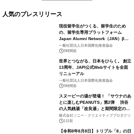
人気のプレスリリース
現役留学生がつくる、留学生のため
の、留学生専用プラットフォーム
Japan Alumni Network（JAN）β版
1
をリリース
一般社団法人日本国際化推進協会
5時間前
世界とつながる、日本をひらく。 創立
13周年、JAPI公式Webサイトを全面
リニューアル
2
一般社団法人日本国際化推進協会
5時間前
スヌーピーの湯が登場！ 「サウナのあ
とに楽しむPEANUTS」第2弾 渋谷
の人気銭湯「改良湯」と期間限定のコ
3
ラボレーション サウナイキタイコラ
株式会社ソニー・クリエイティブプロダクツ
ボグッズも発売決定！
1日前
【令和8年8月8日】トリプル「8」の日