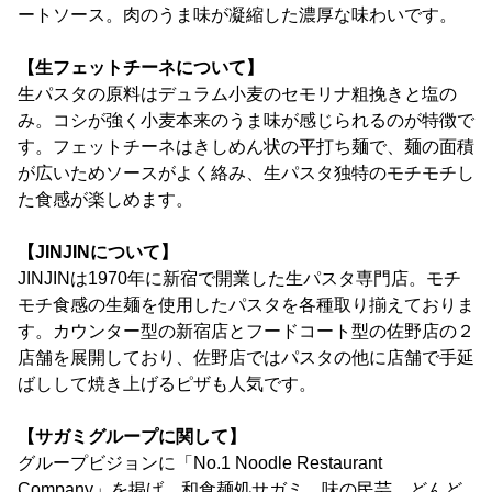
ートソース。肉のうま味が凝縮した濃厚な味わいです。
【生フェットチーネについて】
生パスタの原料はデュラム小麦のセモリナ粗挽きと塩の
み。コシが強く小麦本来のうま味が感じられるのが特徴で
す。フェットチーネはきしめん状の平打ち麺で、麺の面積
が広いためソースがよく絡み、生パスタ独特のモチモチし
た食感が楽しめます。
【JINJINについて】
JINJINは1970年に新宿で開業した生パスタ専門店。モチ
モチ食感の生麺を使用したパスタを各種取り揃えておりま
す。カウンター型の新宿店とフードコート型の佐野店の２
店舗を展開しており、佐野店ではパスタの他に店舗で手延
ばしして焼き上げるピザも人気です。
【サガミグループに関して】
グループビジョンに「No.1 Noodle Restaurant
Company」を掲げ、和食麺処サガミ、味の民芸、どんど