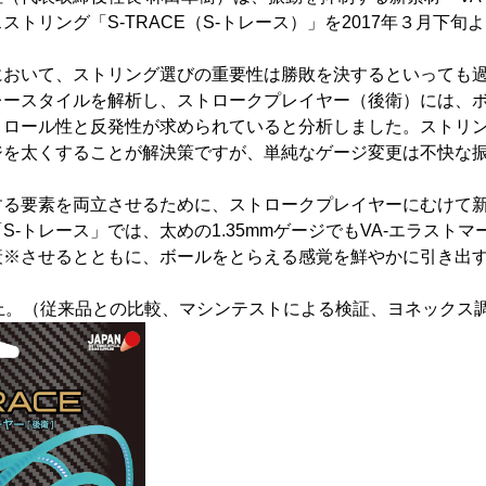
ストリング「S-TRACE（S-トレース）」を2017年３月下旬
おいて、ストリング選びの重要性は勝敗を決するといっても過
レースタイルを解析し、ストロークプレイヤー（後衛）には、
トロール性と反発性が求められていると分析しました。ストリ
ジを太くすることが解決策ですが、単純なゲージ変更は不快な
。
る要素を両立させるために、ストロークプレイヤーにむけて新
S-トレース」では、太めの1.35mmゲージでもVA-エラスト
衰※させるとともに、ボールをとらえる感覚を鮮やかに引き出
上。（従来品との比較、マシンテストによる検証、ヨネックス