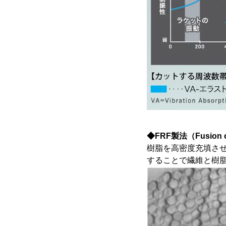
◆FRF製法（Fusion of
樹脂を高密度充填さ
することで繊維と樹