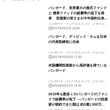
バンガード、世界最大の株式ファンド
と 債券ファンドの経費率の低下を発
表 投資家の皆さまが今年節約出来た
手数料は 3.24億米ドル(約363.5億円)
バンガード・インベストメンツ・ジャパン株
式会社
を突破
2017年5月2日 10:00
バンガード、ディビッド・キムを日本
の代表取締役に任命
バンガード・インベストメンツ・ジャパン株
式会社
2017年3月30日 17:30
米国機関投資家から高評価を得ている
バンガード
バンガード・インベストメンツ・ジャパン株
式会社
2016年6月17日 14:30
2015年も数多くのバンガードのファン
ドで経費率が低下 ～バンガードの投資
家が節約できた額は 約2億1,500万ド
ル(約260億円)～