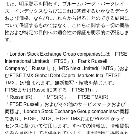
また、明示黙示を問わず、ブルームバーグ・バークレイ
ズ・インデックスならびにこれに関連するいかなるデータ
および価格、ならびにこれらから得ることのできる結果に
ついて保証するものではなく、これらに関する一切の商品
性および特定の目的への適合性の保証を明示的に否認しま
す。
・London Stock Exchange Group companiesには、FTSE
International Limited(「FTSE」)、Frank Russell
Company(「Russell」)、MTS Next Limited(「MTS」)およ
びFTSE TMX Global Debt Capital Markets Inc(「FTSE
TMX」)が含まれます。無断複写・転載を禁じます。
FTSEまたはRussellに関する「FTSE(R)」、
「Russell(R)」、「MTS(R)」、「FTSE TMX(R)」、
「FTSE Russell」およびその他のサービスマークおよび
商標は、London Stock Exchange Group companiesの商標
であり、FTSE、MTS、FTSE TMXおよびRussellがライ
センスに基づいて使用します。すべての情報は、情報提供
のみを目的として提供されています。本刊行物に掲載され