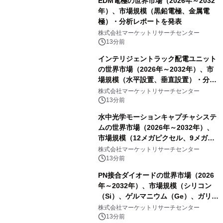
EDM電極の世界市場（2026年～2032
年）、市場規模（黒鉛電極、金属電
極）・分析レポートを発表
株式会社マーケットリサーチセンター
13分前
インテリジェントラック配電ユニット
の世界市場（2026年～2032年）、市
場規模（水平設置、垂直設置）・分析
レポートを発表
株式会社マーケットリサーチセンター
13分前
水中光学モーションキャプチャシステ
ムの世界市場（2026年～2032年）、
市場規模（12メガピクセル、9メガピ
クセル、4メガピクセル、2メガピクセ
株式会社マーケットリサーチセンター
ル、その他）・分析レポートを発表
13分前
PN接合ダイオードの世界市場（2026
年～2032年）、市場規模（シリコン
（Si）、ゲルマニウム（Ge）、ガリウ
ムヒ素（GaAs）、炭化ケイ素
株式会社マーケットリサーチセンター
（SiC）、窒化ガリウム（GaN））・
13分前