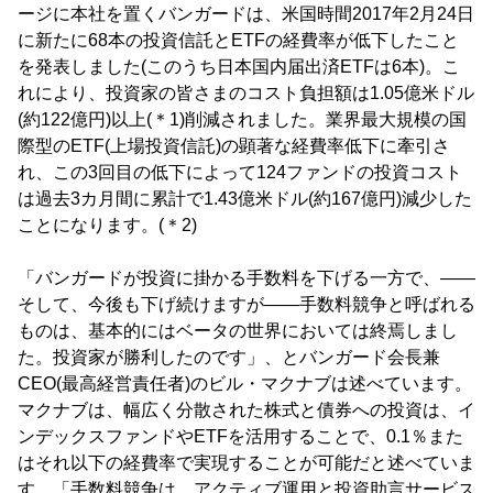
ージに本社を置くバンガードは、米国時間2017年2月24日
に新たに68本の投資信託とETFの経費率が低下したこと
を発表しました(このうち日本国内届出済ETFは6本)。こ
れにより、投資家の皆さまのコスト負担額は1.05億米ドル
(約122億円)以上(＊1)削減されました。業界最大規模の国
際型のETF(上場投資信託)の顕著な経費率低下に牽引さ
れ、この3回目の低下によって124ファンドの投資コスト
は過去3カ月間に累計で1.43億米ドル(約167億円)減少した
ことになります。(＊2)
「バンガードが投資に掛かる手数料を下げる一方で、――
そして、今後も下げ続けますが――手数料競争と呼ばれる
ものは、基本的にはベータの世界においては終焉しまし
た。投資家が勝利したのです」、とバンガード会長兼
CEO(最高経営責任者)のビル・マクナブは述べています。
マクナブは、幅広く分散された株式と債券への投資は、イ
ンデックスファンドやETFを活用することで、0.1％また
はそれ以下の経費率で実現することが可能だと述べていま
す。「手数料競争は、アクティブ運用と投資助言サービス