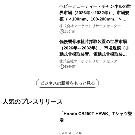
分析レポートを発表
ヘビーデューティー・チャンネルの世
界市場（2026年～2032年）、市場規
模（＜100mm、100-200mm、＞
200mm）・分析レポートを発表
株式会社マーケットリサーチセンター
13分前
低侵襲骨移植片採取装置の世界市場
（2026年～2032年）、市場規模（手
動式骨採取装置、電動式骨採取装
置）・分析レポートを発表
株式会社マーケットリサーチセンター
43分前
ビジネスの新着をもっと見る
人気のプレスリリース
「Honda CB250T HAWK」Tシャツ登
場
1
CAMSHOP.JP