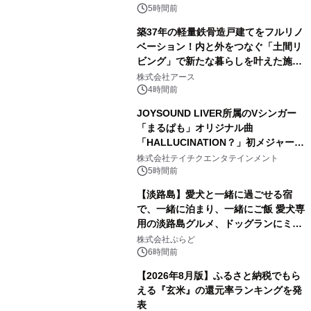
5時間前
築37年の軽量鉄骨造戸建てをフルリノ
ベーション！内と外をつなぐ「土間リ
ビング」で新たな暮らしを叶えた施工
2
事例を株式会社アースが公開
株式会社アース
4時間前
JOYSOUND LIVER所属のVシンガー
「まるぱも」オリジナル曲
「HALLUCINATION？」初メジャー配
3
信リリース決定！
株式会社テイチクエンタテインメント
5時間前
【淡路島】愛犬と一緒に過ごせる宿
で、一緒に泊まり、一緒にご飯 愛犬専
用の淡路島グルメ、ドッグランにミニ
4
プール グランピングとトレーラーハウ
株式会社ぷらど
スの2施設で
6時間前
【2026年8月版】ふるさと納税でもら
える『玄米』の還元率ランキングを発
表