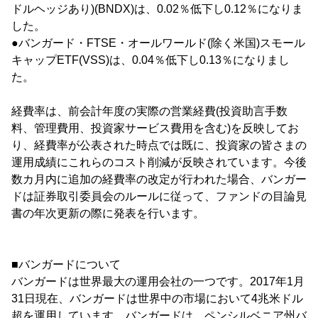
ドルヘッジあり)(BNDX)は、0.02％低下し0.12％になりま
した。
●バンガード・FTSE・オールワールド(除く米国)スモール
キャップETF(VSS)は、0.04％低下し0.13％になりまし
た。
経費率は、前会計年度の実際の営業経費(投資助言手数
料、管理費用、投資家サービス費用を含む)を反映してお
り、経費率が公表された時点では既に、投資家の皆さまの
運用成績にこれらのコスト削減が反映されています。今後
数カ月内に追加の経費率の改定が行われた場合、バンガー
ドは証券取引委員会のルールに従って、ファンドの目論見
書の年次更新の際に発表を行います。
■バンガードについて
バンガードは世界最大の運用会社の一つです。2017年1月
31日現在、バンガードは世界中の市場において4兆米ドル
超を運用しています。バンガードは、ペンシルベニア州バ