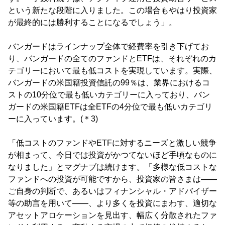
という新たな段階に入りました。この場合もやはり投資家
が最終的には勝利することになるでしょう」。
バンガードはラインナップ全体で経費率を引き下げてお
り、バンガードの全てのファンドとETFは、それぞれのカ
テゴリーにおいて最も低コストを実現しています。実際、
バンガードの米国籍投資信託の99％は、業界におけるコ
ストの10分位で最も低いカテゴリーに入っており、バン
ガードの米国籍ETFは全ETFの4分位で最も低いカテゴリ
ーに入っています。(＊3)
「低コストのファンドやETFに対するニーズと激しい競争
が相まって、今日では投資がかつてないほど手頃なものに
なりました」とマグナブは続けます。「多様な低コストな
ファンドへの投資が可能ですから、投資家の皆さまは――
ご自身の判断で、あるいはフィナンシャル・アドバイザー
等の助言を用いて――、より多くを投資にまわす、適切な
アセットアロケーションを見出す、幅広く分散されたファ