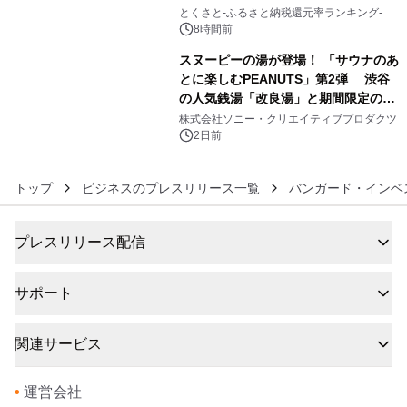
5
とくさと-ふるさと納税還元率ランキング-
8時間前
スヌーピーの湯が登場！ 「サウナのあ
とに楽しむPEANUTS」第2弾 渋谷
の人気銭湯「改良湯」と期間限定のコ
6
ラボレーション サウナイキタイコラ
株式会社ソニー・クリエイティブプロダクツ
ボグッズも発売決定！
2日前
トップ
ビジネスのプレスリリース一覧
バンガード・インベストメン
プレスリリース配信
サポート
関連サービス
•
運営会社