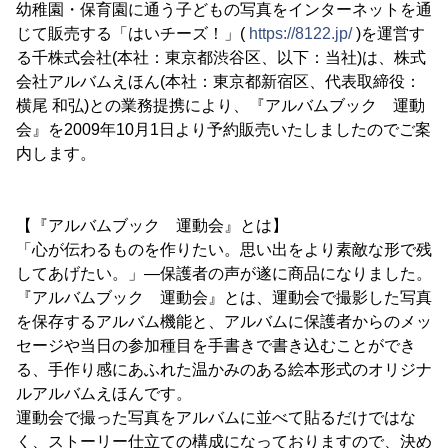
幼稚園・保育園に通う子どもの写真をインターネットを通
じて販売する「はいチーズ！」(
https://8122.jp/
)を運営す
る千株式会社(本社：東京都渋谷区、以下：当社)は、株式
会社アルバムえほん(本社：東京都新宿区、代表取締役：
横尾 和弘)との業務提携により、『アルバムブック 運動
会』を2009年10月1日より予約販売いたしましたのでご案
内します。
【『アルバムブック 運動会』とは】
「心が伝わるものを作りたい。思い出をより素敵な形で残
してあげたい。」―保護者の声が遂に商品になりました。
『アルバムブック 運動会』とは、運動会で撮影した写真
を保存するアルバム機能と、アルバムに保護者からのメッ
セージや当日の参加種目を手書きで書き込むことができ
る、手作り感にあふれた温かみのある絵本形式のオリジナ
ルアルバムえほんです。
運動会で撮った写真をアルバムに並べて貼るだけではな
く、ストーリー仕立ての構成になっておりますので、決め