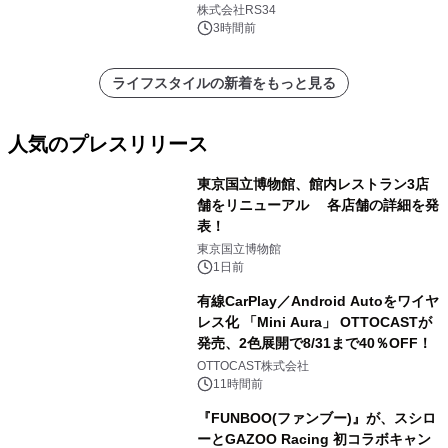
開始
株式会社RS34
3時間前
ライフスタイルの新着をもっと見る
人気のプレスリリース
東京国立博物館、館内レストラン3店
舗をリニューアル 各店舗の詳細を発
表！
1
東京国立博物館
1日前
有線CarPlay／Android Autoをワイヤ
レス化 「Mini Aura」 OTTOCASTが
発売、2色展開で8/31まで40％OFF！
2
OTTOCAST株式会社
11時間前
『FUNBOO(ファンブー)』が、スシロ
ーとGAZOO Racing 初コラボキャン