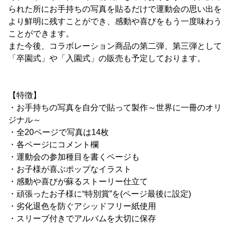
られた所にお手持ちの写真を貼るだけで運動会の思い出を
より鮮明に残すことができ、感動や喜びをもう一度味わう
ことができます。
また今後、コラボレーション商品の第二弾、第三弾として
「卒園式」や「入園式」の販売も予定しております。
【特徴】
・お手持ちの写真を自分で貼って製作～世界に一冊のオリ
ジナル～
・全20ページで写真は14枚
・各ページにコメント欄
・運動会の参加種目を書くページも
・お子様が喜ぶポップなイラスト
・感動や喜びが蘇るストーリー仕立て
・頑張ったお子様に“特別賞”を(ページ最後に設定)
・劣化退色を防ぐアシッドフリー紙使用
・スリーブ付きでアルバムを大切に保存