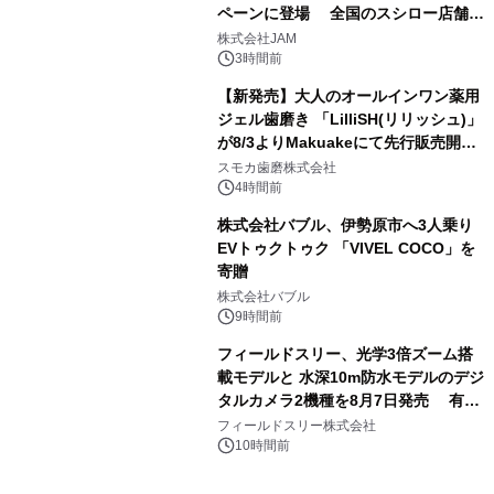
ペーンに登場 全国のスシロー店舗で
3
GR 4車種の FUNBOO(ミニカー)付き
株式会社JAM
メニューが展開されます
3時間前
【新発売】大人のオールインワン薬用
ジェル歯磨き 「LilliSH(リリッシュ)」
が8/3よりMakuakeにて先行販売開
4
始！
スモカ歯磨株式会社
4時間前
株式会社バブル、伊勢原市へ3人乗り
EVトゥクトゥク 「VIVEL COCO」を
寄贈
5
株式会社バブル
9時間前
フィールドスリー、光学3倍ズーム搭
載モデルと 水深10m防水モデルのデジ
タルカメラ2機種を8月7日発売 有効
6
約1300万画素、用途別に選べるコンデ
フィールドスリー株式会社
ジ新登場
10時間前