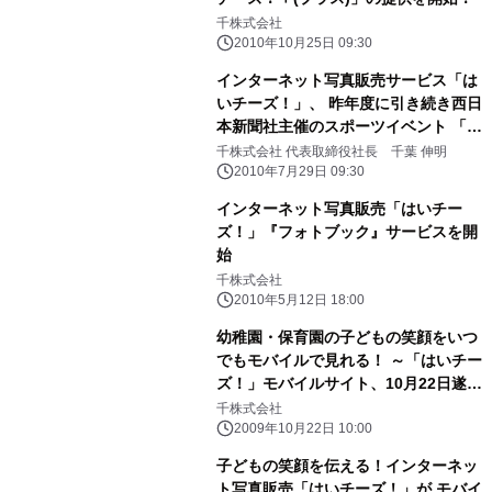
千株式会社
2010年10月25日 09:30
インターネット写真販売サービス「は
いチーズ！」、 昨年度に引き続き西日
本新聞社主催のスポーツイベント 「金
鷹旗高校柔道大会」と「玉竜旗高校剣
千株式会社 代表取締役社長 千葉 伸明
道大会」の写真販売が決定！
2010年7月29日 09:30
インターネット写真販売「はいチー
ズ！」『フォトブック』サービスを開
始
千株式会社
2010年5月12日 18:00
幼稚園・保育園の子どもの笑顔をいつ
でもモバイルで見れる！ ～「はいチー
ズ！」モバイルサイト、10月22日遂に
オープン！～
千株式会社
2009年10月22日 10:00
子どもの笑顔を伝える！インターネッ
ト写真販売「はいチーズ！」が モバイ