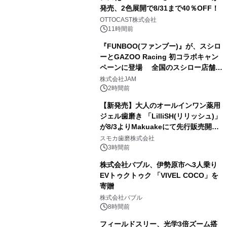
発売、2色展開で8/31まで40％OFF！
2
OTTOCAST株式会社
11時間前
『FUNBOO(ファンブー)』が、スシロ
ーとGAZOO Racing 初コラボキャン
ペーンに登場 全国のスシロー店舗で
3
GR 4車種の FUNBOO(ミニカー)付き
株式会社JAM
メニューが展開されます
2時間前
【新発売】大人のオールインワン薬用
ジェル歯磨き 「LilliSH(リリッシュ)」
が8/3よりMakuakeにて先行販売開
4
始！
スモカ歯磨株式会社
3時間前
株式会社バブル、伊勢原市へ3人乗り
EVトゥクトゥク 「VIVEL COCO」を
寄贈
5
株式会社バブル
8時間前
フィールドスリー、光学3倍ズーム搭