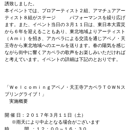
誘致しました。
本イベントでは、プロアーティスト２組、アマチュアアー
ティスト８組がステージ パフォーマンスを繰り広げ
ます。また、イベント当日の３月１１日は、東日本大震災
から６年を迎えることもあり、東北地域よりアーティスト
（Ａｍｉ）を招き、アカペラによる交流を通じアベノ・天
王寺から東北地域へのエールを送ります。春の陽気を感じ
ながら街中に響くアカペラの歌声をお楽しみいただければ
と考えています。イベントの詳細は下記のとおりです。
「Ｗｅｌｃｏｍｉｎｇアベノ・天王寺アカペラＴＯＷＮス
プリングライブ！」
実施概要
開 催 日：２０１７年３月１１日（土）
※雨天により中止となる場合がございます
時 間 ：１２：００～１６：３０