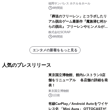
福岡サンパレス ホテル＆ホール
4時間前
「葬送のフリーレン」とコラボしたリ
アル脱出ゲーム最新作『魔族潜む村か
らの脱出』 フリーレンやヒンメルが武
器を手に魔族を見据える描き下ろしメ
株式会社SCRAP
インビジュアル公開
4時間前
エンタメの新着をもっと見る
人気のプレスリリース
東京国立博物館、館内レストラン3店
舗をリニューアル 各店舗の詳細を発
表！
1
東京国立博物館
1日前
有線CarPlay／Android Autoをワイヤ
レス化 「Mini Aura」 OTTOCASTが