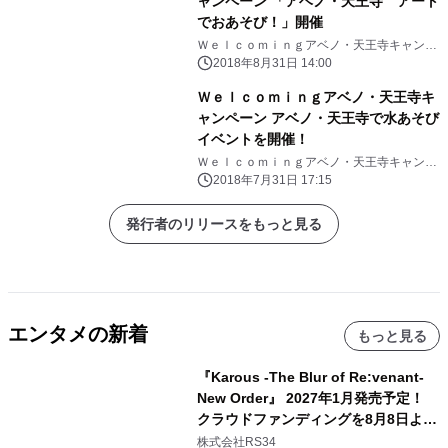
ャンペーン 「アベノ・天王寺 アート
でおあそび！」開催
Ｗｅｌｃｏｍｉｎｇアベノ・天王寺キャンペ
ーン事務局 （近鉄不動産株式会社・東急不
2018年8月31日 14:00
動産株式会社・西日本旅客鉄道株式会社）
Ｗｅｌｃｏｍｉｎｇアベノ・天王寺キ
ャンペーン アベノ・天王寺で水あそび
イベントを開催！
Ｗｅｌｃｏｍｉｎｇアベノ・天王寺キャンペ
ーン事務局 （近鉄不動産株式会社・東急不
2018年7月31日 17:15
動産株式会社・西日本旅客鉄道株式会社）
発行者のリリースをもっと見る
エンタメの新着
もっと見る
『Karous -The Blur of Re:venant-
New Order』 2027年1月発売予定！
クラウドファンディングを8月8日より
開始
株式会社RS34