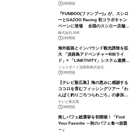
2時間前
『FUNBOO(ファンブー)』が、スシロ
ーとGAZOO Racing 初コラボキャン
ペーンに登場 全国のスシロー店舗で
GR 4車種の FUNBOO(ミニカー)付き
株式会社JAM
メニューが展開されます
2時間前
海外販路とインバウンド観光誘致を拡
大 「淡路島アドベンチャーRIBライ
ド」× 「LINKTIVITY」システム連携を
開始！
ジョイポート淡路島株式会社
3時間前
【テレビ新広島】海の恵みに感謝する
ココロを育むフィッシングツアー「わ
んぱく釣りごろつられごろ」の参加小
学生を募集
テレビ新広島
3時間前
推しパフェ総選挙を初開催！「Find
Your Favorite ～秋のパフェ食べ放題
～」