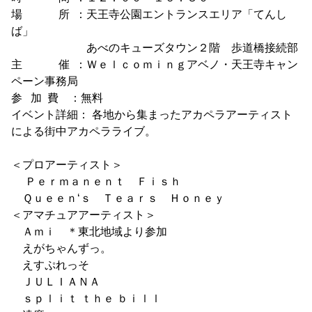
場 所 ：天王寺公園エントランスエリア「てんし
ば」
あべのキューズタウン２階 歩道橋接続部
主 催 ：Ｗｅｌｃｏｍｉｎｇアベノ・天王寺キャン
ペーン事務局
参 加 費 ：無料
イベント詳細： 各地から集まったアカペラアーティスト
による街中アカペラライブ。
＜プロアーティスト＞
Ｐｅｒｍａｎｅｎｔ Ｆｉｓｈ
Ｑｕｅｅｎ‘ｓ Ｔｅａｒｓ Ｈｏｎｅｙ
＜アマチュアアーティスト＞
Ａｍｉ ＊東北地域より参加
えがちゃんずっ。
えすぷれっそ
ＪＵＬＩＡＮＡ
ｓｐｌｉｔ ｔｈｅ ｂｉｌｌ