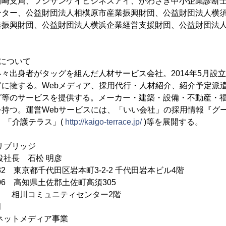
崎支局、フジサンケイビジネスアイ、かわさき中小企業診断士ク
ンター、公益財団法人相模原市産業振興財団、公益財団法人横
業振興財団、公益財団法人横浜企業経営支援財団、公益財団法
について
々出身者がタッグを組んだ人材サービス会社。2014年5月設
に擁する。Webメディア、採用代行・人材紹介、紹介予定派
グ等のサービスを提供する。メーカー・建築・設備・不動産・
持つ。運営Webサービスには、「いい会社」の採用情報『グー
、「介護テラス」(
http://kaigo-terrace.jp/
)等を展開する。
リブリッジ
役社長 石松 明彦
032 東京都千代田区岩本町3-2-2 千代田岩本ビル4階
 高知県土佐郡土佐町高須305
ニティセンター2階
月
ネットメディア事業