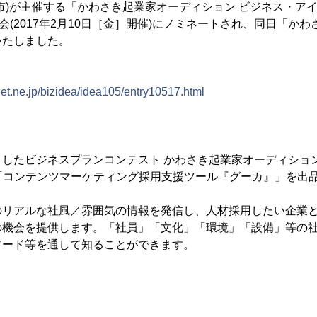
市)が主催する「かわさき起業家オーディション ビジネス・ア
会(2017年2月10日［金］開催)にノミネートされ、同日「か
いたしました。
et.ne.jp/bizidea/idea105/entry10517.html
としたビジネスプランコンテスト かわさき起業家オーディショ
「コンテンツマーケティング採用支援ツール『グーカ』」を出
のリアルな社風／雰囲気の情報を発信し、人材採用したい企業
の機会を提供します。「社員」「文化」「環境」「設備」等の
ソード等を通して知ることができます。
】