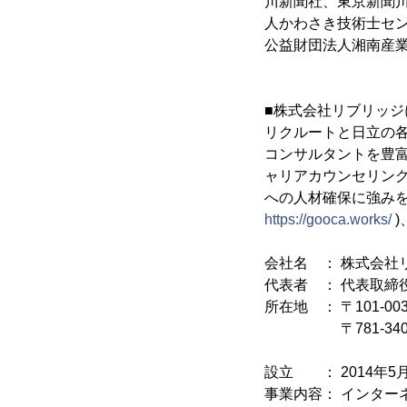
川新聞社、東京新聞川
人かわさき技術士セ
公益財団法人湘南産
■株式会社リブリッジ
リクルートと日立の各
コンサルタントを豊富
ャリアカウンセリン
への人材確保に強みを
https://gooca.works/
)
会社名 ： 株式会社
代表者 ： 代表取締
所在地 ： 〒101-0
〒781-3406
相川コミュ
設立 ： 2014年5
事業内容： インター