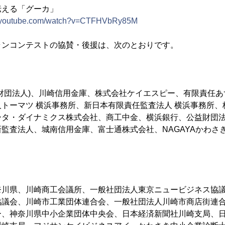
伝える「グーカ」
w.youtube.com/watch?v=CTFHVbRy85M
ランコンテストの協賛・後援は、次のとおりです。
財団法人)、川崎信用金庫、株式会社ケイエスピー、有限責任
トーマツ 横浜事務所、新日本有限責任監査法人 横浜事務所、
ータ・ダイナミクス株式会社、商工中金、横浜銀行、公益財団
監査法人、城南信用金庫、富士通株式会社、NAGAYAかわさ
奈川県、川崎商工会議所、一般社団法人東京ニュービジネス協
協議会、川崎市工業団体連合会、一般社団法人川崎市商店街連
ー、神奈川県中小企業団体中央会、日本経済新聞社川崎支局、