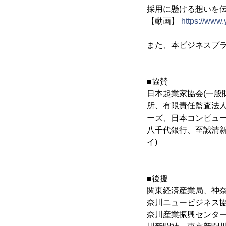
採用に懸ける想いを
【動画】
https://ww
また、本ビジネスプ
■協賛
日本起業家協会(一般
所、有限責任監査法人
ーズ、日本コンピュ
八千代銀行、至誠清新
イ)
■後援
関東経済産業局、神
奈川ニュービジネス
奈川産業振興センタ