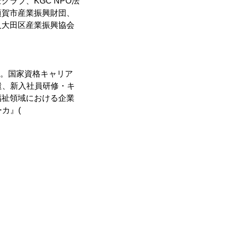
ラブ、KGC NPO法
須賀市産業振興財団、
人大田区産業振興協会
立。国家資格キャリア
遣、新入社員研修・キ
福祉領域における企業
カ』(