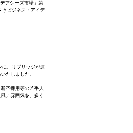
イデアシーズ市場」第
わさきビジネス・アイデ
ンに、リブリッジが運
品いたしました。
と新卒採用等の若手人
社風／雰囲気を、多く