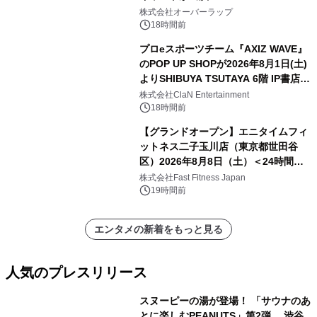
株式会社オーバーラップ
18時間前
プロeスポーツチーム『AXIZ WAVE』
のPOP UP SHOPが2026年8月1日(土)
よりSHIBUYA TSUTAYA 6階 IP書店で
開催決定！！
株式会社ClaN Entertainment
18時間前
【グランドオープン】エニタイムフィ
ットネス二子玉川店（東京都世田谷
区）2026年8月8日（土）＜24時間年
中無休のフィットネスジム＞
株式会社Fast Fitness Japan
19時間前
エンタメの新着をもっと見る
人気のプレスリリース
スヌーピーの湯が登場！ 「サウナのあ
とに楽しむPEANUTS」第2弾 渋谷