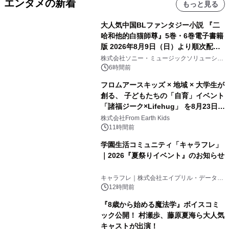
エンタメの新着
もっと見る
大人気中国BLファンタジー小説 『二
哈和他的白猫師尊』5巻・6巻電子書籍
版 2026年8月9日（日）より順次配信
開始
株式会社ソニー・ミュージックソリューショ
ンズ
6時間前
フロムアースキッズ × 地域 × 大学生が
創る、 子どもたちの「自育」イベント
「諸福ジーク×Lifehug」 を8月23日
(日)開催
株式会社From Earth Kids
11時間前
学園生活コミュニティ「キャラフレ」
｜2026『夏祭りイベント』のお知らせ
キャラフレ｜株式会社エイプリル・データ・
デザインズ
12時間前
『8歳から始める魔法学』ボイスコミ
ック公開！ 村瀬歩、藤原夏海ら大人気
キャストが出演！