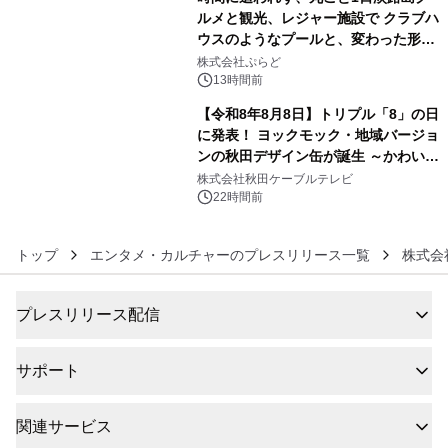
ルメと観光、レジャー施設で クラブハ
ウスのようなプールと、変わった形の
5
サウナも 「THE BOXY AWAJI」のお
株式会社ぷらど
得な素泊まり連泊プランで
13時間前
【令和8年8月8日】トリプル「8」の日
に発表！ ヨックモック・地域バージョ
ンの秋田デザイン缶が誕生 ～かわいい
6
秋田犬の子犬と秋田の四季と名所を巡
株式会社秋田ケーブルテレビ
るパッケージ～ 9月1日(火)秋田県内で
22時間前
販売開始
トップ
エンタメ・カルチャーのプレスリリース一覧
株式会社K
プレスリリース配信
サポート
関連サービス