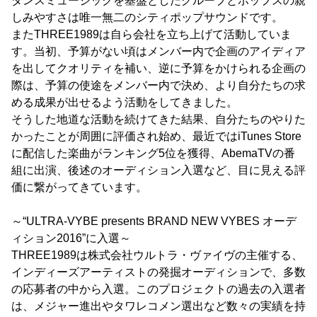
ダンスミュージックを基盤としたグルーブとポップスの親
しみやすさは唯一無二のシティポップサウンドです。
またTHREE1989は自ら会社を立ち上げて活動していま
す。当初、予算がない頃はメンバー内で企画のアイディア
を出してクオリティを補い、逆に予算をかけられる企画の
際は、予算の使途をメンバー内で決め、より自分たちの求
める成果が出せるよう活動をしてきました。
そうした地道な活動を続けてきた結果、自分たちのやりた
かったことが周囲に評価され始め、最近ではiTunes Store
に配信した楽曲がランキング5位を獲得、AbemaTVの番
組に出演、後述のオーディション入選など、目に見える評
価に繋がってきています。
～“ULTRA-VYBE presents BRAND NEW VYBES オーデ
ィション2016”に入選～
THREE1989は株式会社ウルトラ・ヴァイヴの主催する、
インディーズアーティストの発掘オーディションで、多数
の応募者の中から入選。このプロジェクトの過去の入選者
は、メジャー進出やタワレコメン選出など数々の実績を持