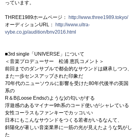
っています。
THREE1989ホームページ：
http://www.three1989.tokyo/
オーディションURL：
http://www.ultra-
vybe.co.jp/audition/bnv2016.html
■3rd single「UNIVERSE」について
＜音楽プロデューサー 松浦 恵氏コメント＞
前回までのダンサブルで都会的なサウンドは継承しつつ、
また一歩センスアップされた印象だ
70年代のニューソウルに影響を受けた80年代後半の英国
系の
R＆B(Loose Endsのような)の匂いがする
浮遊感のあるマイナー9th系のコード使いがシャレている
女性コーラスもファンキーでカッコいい
日本にもこんなサウンドをつくる若者がいるなんて、
斜陽化が著しい音楽業界に一筋の光が見えたような気がし
た