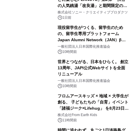
の人気銭湯「改良湯」と期間限定のコ
1
ラボレーション サウナイキタイコラ
株式会社ソニー・クリエイティブプロダクツ
ボグッズも発売決定！
1日前
現役留学生がつくる、留学生のため
の、留学生専用プラットフォーム
Japan Alumni Network（JAN）β版
2
をリリース
一般社団法人日本国際化推進協会
10時間前
世界とつながる、日本をひらく。 創立
13周年、JAPI公式Webサイトを全面
リニューアル
3
一般社団法人日本国際化推進協会
10時間前
フロムアースキッズ × 地域 × 大学生が
創る、 子どもたちの「自育」イベント
「諸福ジーク×Lifehug」 を8月23日
4
(日)開催
株式会社From Earth Kids
11時間前
時間に追われず、丸ごと1日淡路島グ