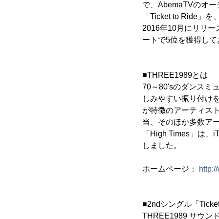
で、AbemaTVのオ
「Ticket to Ri
2016年10月にリリース
ートで5位を獲得し
■THREE1989とは
70～80'sのダン
しみやすい振り付けをオ
が特徴のアーティスト
当、そのほか多数アー
「High Times」は
しました。
ホームページ：
http:
■2ndシングル「Ticke
THREE1989 