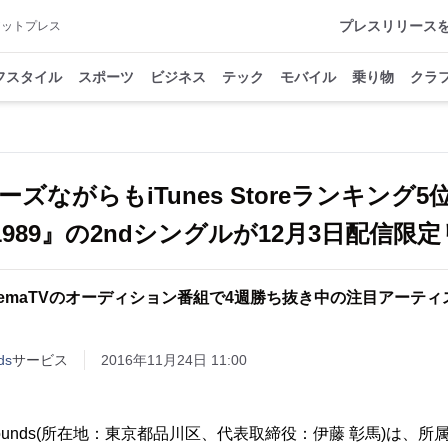
プレスリリース
アットプレス
フスタイル
スポーツ
ビジネス
テック
モバイル
乗り物
クラ
ズながらもiTunes Storeランキング
E1989』の2ndシングルが12月3日配信限
bemaTVのオーディション番組で4週勝ち抜き中の注目アーティ
ds
サービス
2016年11月24日 11:00
w Sounds(所在地：東京都品川区、代表取締役：伊藤 彰馬)は、