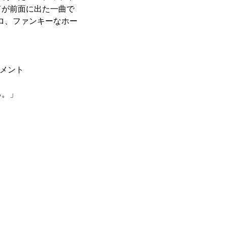
ドが前面に出た一曲で
トロ、ファンキーなホー
コメント
る。」
」