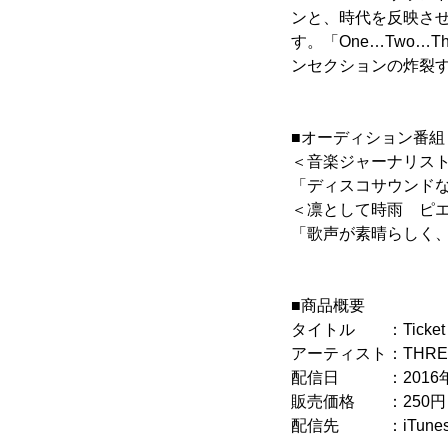
ンと、時代を反映さ
す。「One…Two
ンセクションの炸裂
■オーディション番組『
＜音楽ジャーナリスト
「ディスコサウンド
＜凛として時雨 ピ
「歌声が素晴らしく
■商品概要
タイトル ：Ticket to
アーティスト：THREE
配信日 ：2016年1
販売価格 ：250円
配信先 ：iTunes 