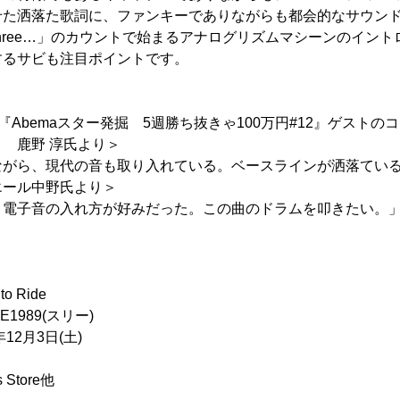
せた洒落た歌詞に、ファンキーでありながらも都会的なサウン
…Three…」のカウントで始まるアナログリズムマシーンのイン
するサビも注目ポイントです。
Abemaスター発掘 5週勝ち抜きゃ100万円#12』ゲストの
 鹿野 淳氏より＞
ながら、現代の音も取り入れている。ベースラインが洒落てい
エール中野氏より＞
、電子音の入れ方が好みだった。この曲のドラムを叩きたい。
 Ride
1989(スリー)
2月3日(土)
Store他