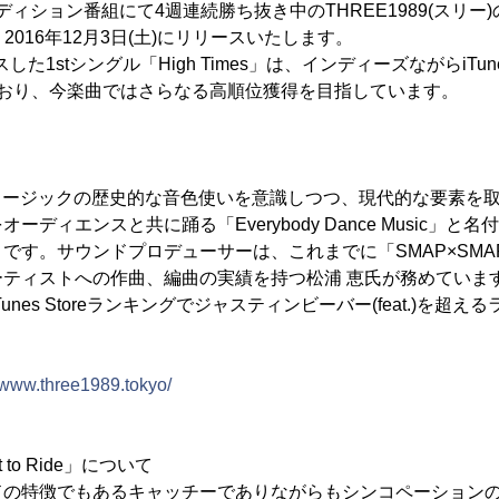
ーディション番組にて4週連続勝ち抜き中のTHREE1989(スリー)
de」を、2016年12月3日(土)にリリースいたします。
した1stシングル「High Times」は、インディーズながらiTune
ており、今楽曲ではさらなる高順位獲得を目指しています。
スミュージックの歴史的な音色使いを意識しつつ、現代的な要素を
ーディエンスと共に踊る「Everybody Dance Music」と
です。サウンドプロデューサーは、これまでに「SMAP×SMA
ティストへの作曲、編曲の実績を持つ松浦 恵氏が務めています
、iTunes Storeランキングでジャスティンビーバー(feat.)を
//www.three1989.tokyo/
t to Ride」について
サウンドの特徴でもあるキャッチーでありながらもシンコペーション