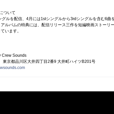
について
dシングルを配信、4月には1stシングルから3rdシングルを含む6
。アルバムの特典には、配信リリース三作を短編映画ストーリ
しています。
rew Sounds
14 東京都品川区大井四丁目2番9 大井町ハイツB201号
rewsounds.com