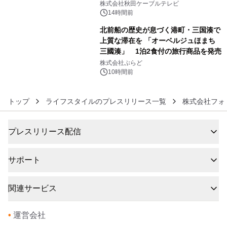
秋田犬の子犬と秋田の四季と名所を巡
株式会社秋田ケーブルテレビ
るパッケージ～ 9月1日(火)秋田県内で
14時間前
販売開始
北前船の歴史が息づく港町・三国湊で
上質な滞在を 「オーベルジュほまち
三國湊」 1泊2食付の旅行商品を発売
6
株式会社ぷらど
10時間前
トップ
ライフスタイルのプレスリリース一覧
株式会社フォ
プレスリリース配信
サポート
関連サービス
•
運営会社