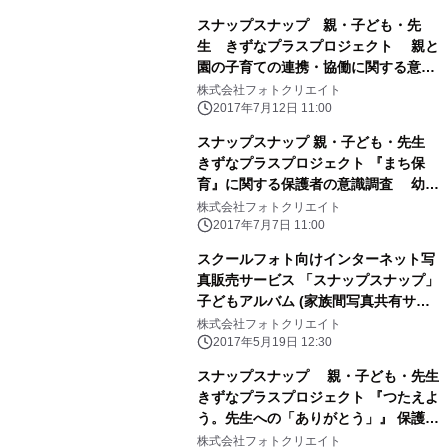
スナップスナップ 親・子ども・先
生 きずなプラスプロジェクト 親と
園の子育ての連携・協働に関する意識
調査 園の先生から得られる情報を
株式会社フォトクリエイト
「家庭での子育て」でも参考にしてい
2017年7月12日 11:00
る保護者は約6割
スナップスナップ 親・子ども・先生
きずなプラスプロジェクト 『まち保
育』に関する保護者の意識調査 幼稚
園・保育園・認定こども園の保護者の
株式会社フォトクリエイト
約4割は 園と地域の交流に積極的に参
2017年7月7日 11:00
加・協力したい 保護者の『まち保
スクールフォト向けインターネット写
育』への関心が明らかに
真販売サービス 「スナップスナップ」
子どもアルバム (家族間写真共有サー
ビス)追加
株式会社フォトクリエイト
2017年5月19日 12:30
スナップスナップ 親・子ども・先生
きずなプラスプロジェクト 『つたえよ
う。先生への「ありがとう」』 保護者
から集まった写真と先生への感謝のメ
株式会社フォトクリエイト