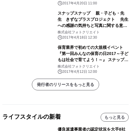
ッセージ 247作品から特に共感の多
2017年4月20日 11:00
かった3作品を 「みんなの保育の日(4
スナップスナップ 親・子ども・先
月19日)」に発表！
生 きずなプラスプロジェクト 先生
への感謝の気持ちと写真に関する意識
調査 進級・卒園の際に、先生に「あ
株式会社フォトクリエイト
りがとう」を 言いそびれてしまった保
2017年4月18日 12:30
護者が3割！ そのうち9割が、機会が
保育業界で初めての大規模イベント
あれば「ありがとう」を伝えたい！
『第一回みんなの保育の日2017～子ど
もは社会で育てよう！～』 スナップス
ナップも参加決定！
株式会社フォトクリエイト
2017年4月12日 12:00
発行者のリリースをもっと見る
ライフスタイルの新着
もっと見る
優良派遣事業者の認定状況を大手8社