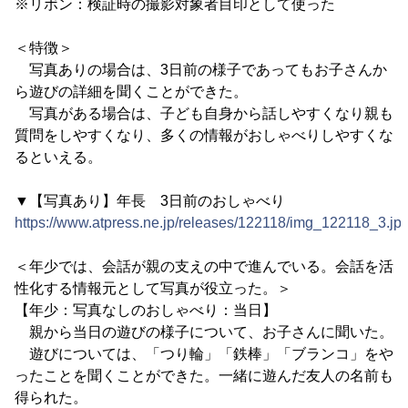
※リボン：検証時の撮影対象者目印として使った
＜特徴＞
写真ありの場合は、3日前の様子であってもお子さんか
ら遊びの詳細を聞くことができた。
写真がある場合は、子ども自身から話しやすくなり親も
質問をしやすくなり、多くの情報がおしゃべりしやすくな
るといえる。
▼【写真あり】年長 3日前のおしゃべり
https://www.atpress.ne.jp/releases/122118/img_122118_3.jp
＜年少では、会話が親の支えの中で進んでいる。会話を活
性化する情報元として写真が役立った。＞
【年少：写真なしのおしゃべり：当日】
親から当日の遊びの様子について、お子さんに聞いた。
遊びについては、「つり輪」「鉄棒」「ブランコ」をや
ったことを聞くことができた。一緒に遊んだ友人の名前も
得られた。