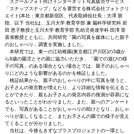
スクールフォト向けインターネット写真販売サービス
「スナップスナップ」などを運営する株式会社フォトクリ
エイト(本社：東京都新宿区、代表取締役社長：大澤 朋
陸、以下 当社)は、玉川大学 教育学部 兼 脳科学研究科 岩
田 恵子教授と玉川大学 教育学部 乳幼児発達学科 田澤 里
喜准教授とともに、共同研究「園の写真を媒体にした親子
のおしゃべり」調査を実施しました。
本研究では、東一の江幼稚園(東京都江戸川区)の3歳か
ら6歳の園児とその親に協力いただき、「園での遊びの様
子の写真」のある場合とない場合とでは、親子のおしゃべ
りにどのような影響があるのかを検証しました。
検証結果から、親子のおしゃべりの中に写真を使うと、
お子さんの発言数が増えたり、より詳細な情報を伝えるこ
とができたり、親もお子さんの発言内容の推測が容易にな
るといったことがわかりました。また、親へのアンケート
でも、写真があることがおしゃべりの助けとなり、おしゃ
べりが楽しくなること、またお子さんの園での様子が見え
てくることが分かりました。
当社は、今後もきずなプラスプロジェクトの一環とし