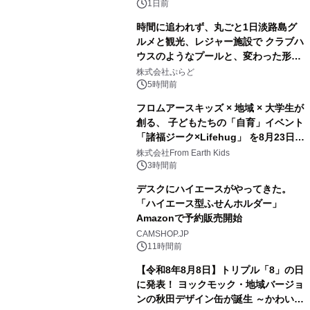
ボグッズも発売決定！
1日前
時間に追われず、丸ごと1日淡路島グ
ルメと観光、レジャー施設で クラブハ
ウスのようなプールと、変わった形の
2
サウナも 「THE BOXY AWAJI」のお
株式会社ぷらど
得な素泊まり連泊プランで
5時間前
フロムアースキッズ × 地域 × 大学生が
創る、 子どもたちの「自育」イベント
「諸福ジーク×Lifehug」 を8月23日
3
(日)開催
株式会社From Earth Kids
3時間前
デスクにハイエースがやってきた。
「ハイエース型ふせんホルダー」
Amazonで予約販売開始
4
CAMSHOP.JP
11時間前
【令和8年8月8日】トリプル「8」の日
に発表！ ヨックモック・地域バージョ
ンの秋田デザイン缶が誕生 ～かわいい
5