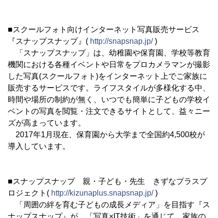
■スクールフォト向けインターネット写真販売サービス
『スナップスナップ』(
http://snapsnap.jp/
)
「スナップスナップ」は、幼稚園や保育園、学校等教育
機関における各種イベントや日常をプロカメラマンが撮影
した写真(スクールフォト)をインターネット上でご家族に
販売するサービスです。ライフスタイルが多様化する中、
時間や場所の制約が無く、いつでも簡単に子どもの学校イ
ベントの写真を閲覧・注文できるサイトとして、益々ニー
ズが高まっています。
2017年1月現在、保育園から大学まで全国約4,500校が
導入しています。
■スナップスナップ 親・子ども・先生 きずなプラスプ
ロジェクト(
http://kizunaplus.snapsnap.jp/
)
「周囲の絆を育む子どもの成長メディア」を目指す『ス
ナップスナップ』が、「写真×IT技術」を通じて、家族の