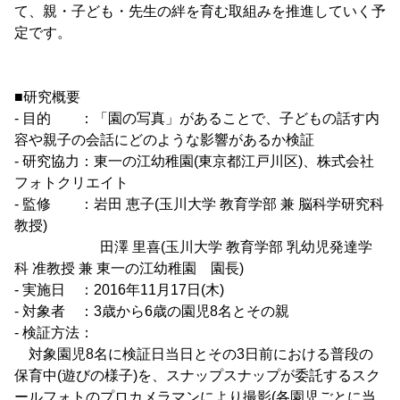
て、親・子ども・先生の絆を育む取組みを推進していく予
定です。
■研究概要
- 目的 ：「園の写真」があることで、子どもの話す内
容や親子の会話にどのような影響があるか検証
- 研究協力：東一の江幼稚園(東京都江戸川区)、株式会社
フォトクリエイト
- 監修 ：岩田 恵子(玉川大学 教育学部 兼 脳科学研究科
教授)
田澤 里喜(玉川大学 教育学部 乳幼児発達学
科 准教授 兼 東一の江幼稚園 園長)
- 実施日 ：2016年11月17日(木)
- 対象者 ：3歳から6歳の園児8名とその親
- 検証方法：
対象園児8名に検証日当日とその3日前における普段の
保育中(遊びの様子)を、スナップスナップが委託するスク
ールフォトのプロカメラマンにより撮影(各園児ごとに当