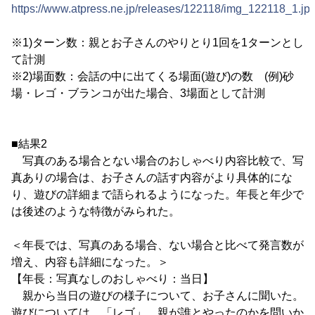
https://www.atpress.ne.jp/releases/122118/img_122118_1.jp
※1)ターン数：親とお子さんのやりとり1回を1ターンとし
て計測
※2)場面数：会話の中に出てくる場面(遊び)の数 (例)砂
場・レゴ・ブランコが出た場合、3場面として計測
■結果2
写真のある場合とない場合のおしゃべり内容比較で、写
真ありの場合は、お子さんの話す内容がより具体的にな
り、遊びの詳細まで語られるようになった。年長と年少で
は後述のような特徴がみられた。
＜年長では、写真のある場合、ない場合と比べて発言数が
増え、内容も詳細になった。＞
【年長：写真なしのおしゃべり：当日】
親から当日の遊びの様子について、お子さんに聞いた。
遊びについては、「レゴ」、親が誰とやったのかを問いか