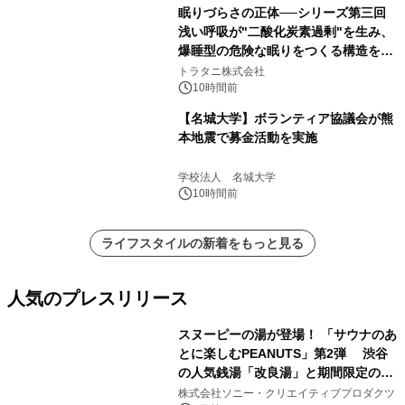
眠りづらさの正体──シリーズ第三回
浅い呼吸が"二酸化炭素過剰"を生み、
爆睡型の危険な眠りをつくる構造を解
説
トラタニ株式会社
10時間前
【名城大学】ボランティア協議会が熊
本地震で募金活動を実施
学校法人 名城大学
10時間前
ライフスタイルの新着をもっと見る
人気のプレスリリース
スヌーピーの湯が登場！ 「サウナのあ
とに楽しむPEANUTS」第2弾 渋谷
の人気銭湯「改良湯」と期間限定のコ
1
ラボレーション サウナイキタイコラ
株式会社ソニー・クリエイティブプロダクツ