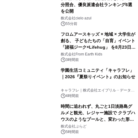
分照合、優良派遣会社ランキング6選
を公開
株式会社cielo azul
55分前
フロムアースキッズ × 地域 × 大学生が
創る、 子どもたちの「自育」イベント
「諸福ジーク×Lifehug」 を8月23日
(日)開催
株式会社From Earth Kids
3時間前
学園生活コミュニティ「キャラフレ」
｜2026『夏祭りイベント』のお知らせ
キャラフレ｜株式会社エイプリル・データ・
デザインズ
4時間前
時間に追われず、丸ごと1日淡路島グ
ルメと観光、レジャー施設で クラブハ
ウスのようなプールと、変わった形の
サウナも 「THE BOXY AWAJI」のお
株式会社ぷらど
得な素泊まり連泊プランで
5時間前