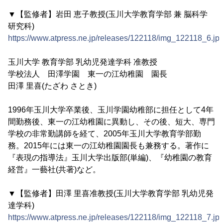
▼【監修者】岩田 恵子教授(玉川大学教育学部 兼 脳科学
研究科)
https://www.atpress.ne.jp/releases/122118/img_122118_6.jp
玉川大学 教育学部 乳幼児発達学科 准教授
学校法人 田澤学園 東一の江幼稚園 園長
田澤 里喜(たざわ さとき)
1996年玉川大学卒業後、玉川学園幼稚部に担任として4年
間勤務後、東一の江幼稚園に異動し、その後、短大、専門
学校の非常勤講師を経て、2005年玉川大学教育学部勤
務。2015年には東一の江幼稚園園長も兼務する。著作に
『表現の指導法』玉川大学出版部(単編)、『幼稚園の教育
経営』一藝社(共著)など。
▼【監修者】田澤 里喜准教授(玉川大学教育学部 乳幼児発
達学科)
https://www.atpress.ne.jp/releases/122118/img_122118_7.jp