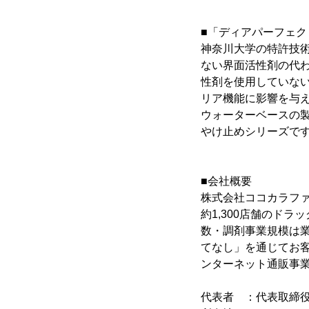
■「ディアパーフェク
神奈川大学の特許技
ない界面活性剤の代わ
性剤を使用していな
リア機能に影響を与
ウォーターベースの
やけ止めシリーズで
■会社概要
株式会社ココカラフ
約1,300店舗のド
数・調剤事業規模は
てなし」を通じてお
ンターネット通販事
代表者 ：代表取締役