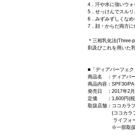
4．汗や水に強いウォ
5．せっけんでスルリ
6．みずみずしくな
7．顔・からだ両方に
＊三相乳化法(Three-
剤及びこれを用いた乳
■「ディアパーフェク
商品名 ：ディアパー
商品内容：SPF30/P
発売日 ：2017年2月2
定価 ：1,600円(税
取扱店舗：ココカラフ
(ココカラファイ
ライフォート、コ
※一部取扱いの