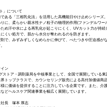
ト」について
術である「三相乳化法」を活用した高機能日やけ止めシリーズ
りに、柔らかい親水性ナノ粒子の物理的作用(ファンデルワー
いため汗や水による再乳化が起こりにくく、UVカット力が持続
えにくい処方で、肌から水分が奪われるのを防ぎます。
製剤で、みずみずしくなめらかに伸びて、べたつきや圧迫感が
す。
ァイン
ラッグストア・調剤薬局を中核事業として、全国で展開している
業界トップクラスで、カウンセリング販売による高付加価値商
客様に価値を提供することに注力している企業です。また、介
業などヘルスケア関連事業を幅広く展開しています。
社長 塚本 厚志