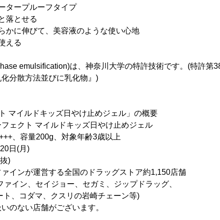
ータープルーフタイプ
と落とせる
めらかに伸びて、美容液のような使い心地
使える
phase emulsification)は、神奈川大学の特許技術です。(特許第
化分散方法並びに乳化物』)
ト マイルドキッズ日やけ止めジェル」の概要
フェクト マイルドキッズ日やけ止めジェル
A+++、容量200g、対象年齢3歳以上
0日(月)
抜)
ァインが運営する全国のドラッグストア約1,150店舗
ン、セイジョー、セガミ、ジップドラッグ、
ダマ、クスリの岩崎チェーン等)
ない店舗がございます。