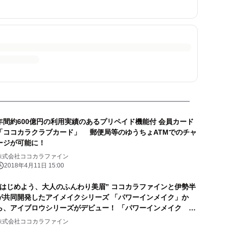
年間約600億円の利用実績のあるプリペイド機能付 会員カード
「ココカラクラブカード」 郵便局等のゆうちょATMでのチャ
ージが可能に！
株式会社ココカラファイン
2018年4月11日 15:00
“はじめよう、大人のふんわり美眉” ココカラファインと伊勢半
が共同開発したアイメイクシリーズ 「パワーインメイク」か
ら、アイブロウシリーズがデビュー！ 「パワーインメイク ア
イブロウボーテ アイブロウマスカラ」 2月27日発売！
株式会社ココカラファイン