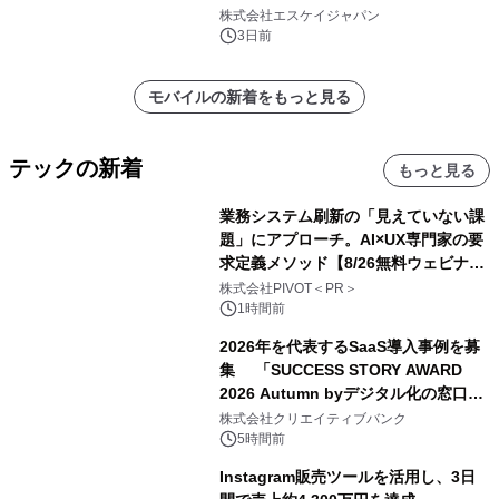
注販売開始
株式会社エスケイジャパン
3日前
モバイルの新着をもっと見る
テックの新着
もっと見る
業務システム刷新の「見えていない課
題」にアプローチ。AI×UX専門家の要
求定義メソッド【8/26無料ウェビナ
ー】株式会社PIVOT
株式会社PIVOT＜PR＞
1時間前
2026年を代表するSaaS導入事例を募
集 「SUCCESS STORY AWARD
2026 Autumn byデジタル化の窓口」
開催
株式会社クリエイティブバンク
5時間前
Instagram販売ツールを活用し、3日