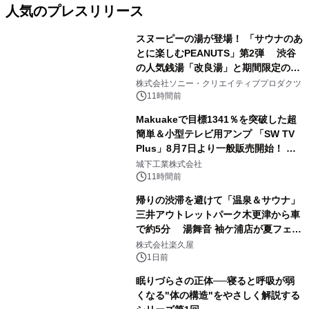
人気のプレスリリース
スヌーピーの湯が登場！ 「サウナのあ
とに楽しむPEANUTS」第2弾 渋谷
の人気銭湯「改良湯」と期間限定のコ
1
ラボレーション サウナイキタイコラ
株式会社ソニー・クリエイティブプロダクツ
ボグッズも発売決定！
11時間前
Makuakeで目標1341％を突破した超
簡単＆小型テレビ用アンプ 「SW TV
Plus」8月7日より一般販売開始！ ケ
2
ーブル1本つなぐだけ、テレビの音が
城下工業株式会社
ぐっと豊かに
11時間前
帰りの渋滞を避けて「温泉＆サウナ」
三井アウトレットパーク木更津から車
で約5分 湯舞音 袖ケ浦店が夏フェア
3
メニューを提供
株式会社楽久屋
1日前
眠りづらさの正体──寝ると呼吸が弱
くなる"体の構造"をやさしく解説する