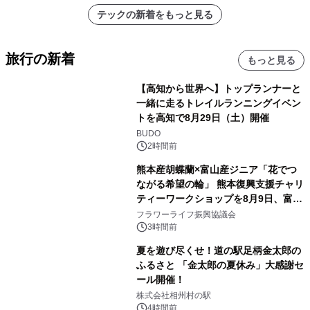
テックの新着をもっと見る
旅行の新着
もっと見る
【高知から世界へ】トップランナーと
一緒に走るトレイルランニングイベン
トを高知で8月29日（土）開催
BUDO
2時間前
熊本産胡蝶蘭×富山産ジニア「花でつ
ながる希望の輪」 熊本復興支援チャリ
ティーワークショップを8月9日、富
山・射水で開催
フラワーライフ振興協議会
3時間前
夏を遊び尽くせ！道の駅足柄金太郎の
ふるさと 「金太郎の夏休み」大感謝セ
ール開催！
株式会社相州村の駅
4時間前