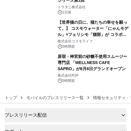
シリーズ第1回
4
トラタニ株式会社
1日前
【世界猫の日に、猫たちの幸せを願っ
て。】 コスモウォーター「にゃんモデ
ル」×フェリシモ「猫部」が コラボキ
5
ャンペーンを実施
株式会社コスモライフ
5時間前
原宿・神宮前の砂糖不使用スムージー
専門店 「WELLNESS CAFE
SAPRO」が8月8日グランドオープン
6
株式会社RSF
5時間前
トップ
モバイルのプレスリリース一覧
情報セキュリティ・
プレスリリース配信