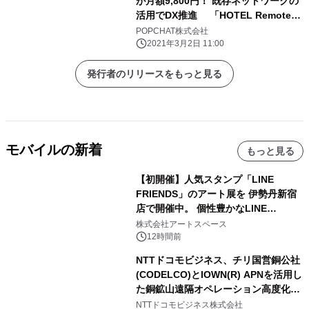
が月額9,800円！ 既存ネットワークの
活用でDX推進 「HOTEL Remote-
Work Wi-Fi」リリース
POPCHAT株式会社
2021年3月2日 11:00
発行者のリリースをもっと見る
モバイルの新着
もっと見る
【初開催】人気スタンプ「LINE
FRIENDS」のアート展を 伊勢丹新宿
店で開催中。 個性豊かなLINE
FRIENDSの仲間たちが インテリアア
株式会社アートスペース
ートとして新たな魅力を発信。
12時間前
NTTドコモビジネス、チリ国営銅公社
(CODELCO)とIOWN(R) APNを活用し
た銅鉱山遠隔オペレーション高度化に
向けた調査・実証を開始
NTTドコモビジネス株式会社