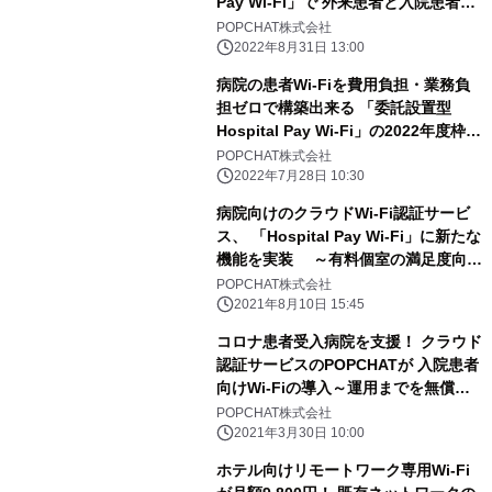
Pay Wi-Fi」で 外来患者と入院患者の
両ニーズに応える
POPCHAT株式会社
2022年8月31日 13:00
病院の患者Wi-Fiを費用負担・業務負
担ゼロで構築出来る 「委託設置型
Hospital Pay Wi-Fi」の2022年度枠
50病院を募集
POPCHAT株式会社
2022年7月28日 10:30
病院向けのクラウドWi-Fi認証サービ
ス、 「Hospital Pay Wi-Fi」に新たな
機能を実装 ～有料個室の満足度向上
をサポート～
POPCHAT株式会社
2021年8月10日 15:45
コロナ患者受入病院を支援！ クラウド
認証サービスのPOPCHATが 入院患者
向けWi-Fiの導入～運用までを無償提
供
POPCHAT株式会社
2021年3月30日 10:00
ホテル向けリモートワーク専用Wi-Fi