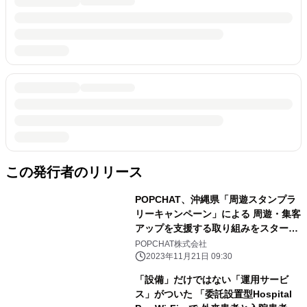
この発行者のリリース
POPCHAT、沖縄県「周遊スタンプラ
リーキャンペーン」による 周遊・集客
アップを支援する取り組みをスター
ト ～「Be.Okinawa Free Wi-Fi」指
POPCHAT株式会社
定事業者として後押し～
2023年11月21日 09:30
「設備」だけではない「運用サービ
ス」がついた 「委託設置型Hospital