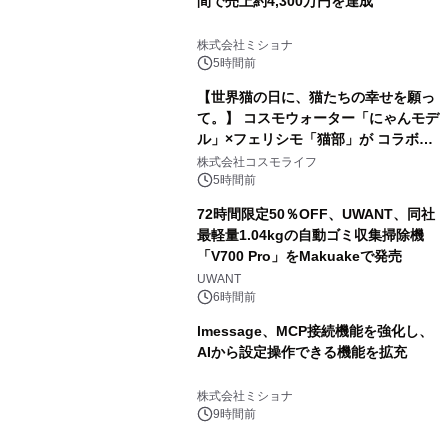
間で売上約4,300万円を達成
株式会社ミショナ
5時間前
【世界猫の日に、猫たちの幸せを願っ
て。】 コスモウォーター「にゃんモデ
ル」×フェリシモ「猫部」が コラボキ
ャンペーンを実施
株式会社コスモライフ
5時間前
72時間限定50％OFF、UWANT、同社
最軽量1.04kgの自動ゴミ収集掃除機
「V700 Pro」をMakuakeで発売
UWANT
6時間前
lmessage、MCP接続機能を強化し、
AIから設定操作できる機能を拡充
株式会社ミショナ
9時間前