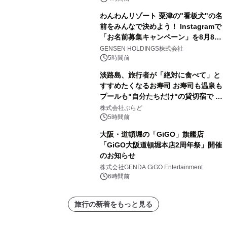
わんわんリゾート 粟津の"看板犬"の名
前をみんなで決めよう！ Instagramで
「お名前募集キャンペーン」を8月8日
(土)より開催
GENSEN HOLDINGS株式会社
5時間前
淡路島、旅行者が「絶対に食べて」と
すすめたくなるお寿司 お寿司も温泉も
プールも"自分たちだけ"の貸切宿で 1
日1組限定「岩屋温泉 絵島別庭 海と
株式会社ぷらど
森」の握り寿司プラン
5時間前
大阪・道頓堀の「GiGO」旗艦店
「GiGO大阪道頓堀本店2周年祭」開催
のお知らせ
株式会社GENDA GiGO Entertainment
6時間前
旅行の新着をもっと見る