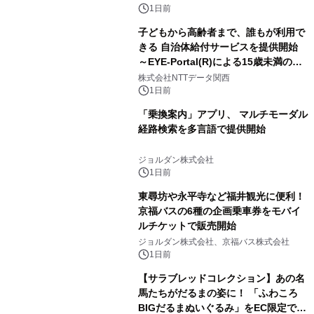
1日前
子どもから高齢者まで、誰もが利用で
きる 自治体給付サービスを提供開始
～EYE-Portal(R)による15歳未満の本
人認証と デジタルデバイド対策で実現
株式会社NTTデータ関西
～
1日前
「乗換案内」アプリ、 マルチモーダル
経路検索を多言語で提供開始
ジョルダン株式会社
1日前
東尋坊や永平寺など福井観光に便利！
京福バスの6種の企画乗車券をモバイ
ルチケットで販売開始
ジョルダン株式会社、京福バス株式会社
1日前
【サラブレッドコレクション】あの名
馬たちがだるまの姿に！ 「ふわころ
BIGだるまぬいぐるみ」をEC限定で受