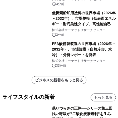
を発表
3分前
低炭素船舶用塗料の世界市場（2026年
～2032年）、市場規模（低表面エネル
ギー・耐汚染性タイプ、高性能自己研
磨性コポリマータイプ）・分析レポー
株式会社マーケットリサーチセンター
トを発表
3分前
PFA酸精製装置の世界市場（2026年～
2032年）、市場規模（自然冷却、水
冷）・分析レポートを発表
株式会社マーケットリサーチセンター
33分前
ビジネスの新着をもっと見る
ライフスタイルの新着
もっと見る
眠りづらさの正体──シリーズ第三回
浅い呼吸が"二酸化炭素過剰"を生み、