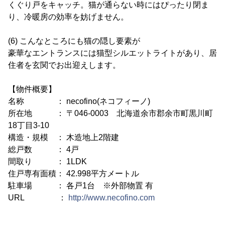
くぐり戸をキャッチ。猫が通らない時にはぴったり閉ま
り、冷暖房の効率を妨げません。
(6) こんなところにも猫の隠し要素が
豪華なエントランスには猫型シルエットライトがあり、居
住者を玄関でお出迎えします。
【物件概要】
名称 ： necofino(ネコフィーノ)
所在地 ： 〒046-0003 北海道余市郡余市町黒川町
18丁目3-10
構造・規模 ： 木造地上2階建
総戸数 ： 4戸
間取り ： 1LDK
住戸専有面積： 42.998平方メートル
駐車場 ： 各戸1台 ※外部物置 有
URL ：
http://www.necofino.com