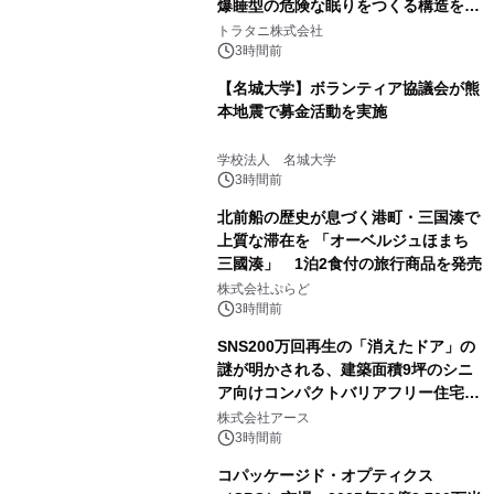
爆睡型の危険な眠りをつくる構造を解
説
トラタニ株式会社
3時間前
【名城大学】ボランティア協議会が熊
本地震で募金活動を実施
学校法人 名城大学
3時間前
北前船の歴史が息づく港町・三国湊で
上質な滞在を 「オーベルジュほまち
三國湊」 1泊2食付の旅行商品を発売
株式会社ぷらど
3時間前
SNS200万回再生の「消えたドア」の
謎が明かされる、建築面積9坪のシニ
ア向けコンパクトバリアフリー住宅が
誕生
株式会社アース
3時間前
コパッケージド・オプティクス