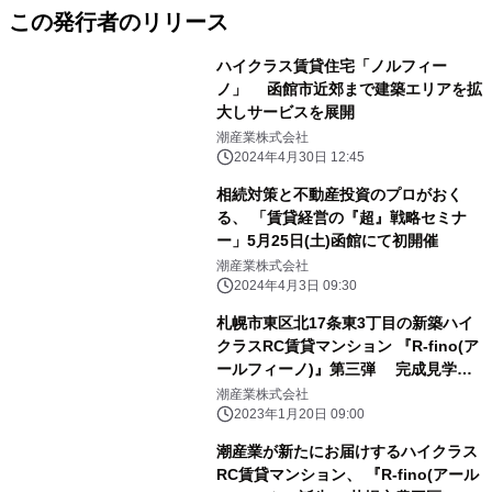
この発行者のリリース
ハイクラス賃貸住宅「ノルフィー
ノ」 函館市近郊まで建築エリアを拡
大しサービスを展開
潮産業株式会社
2024年4月30日 12:45
相続対策と不動産投資のプロがおく
る、 「賃貸経営の『超』戦略セミナ
ー」5月25日(土)函館にて初開催
潮産業株式会社
2024年4月3日 09:30
札幌市東区北17条東3丁目の新築ハイ
クラスRC賃貸マンション 『R-fino(ア
ールフィーノ)』第三弾 完成見学会
を2月4日(土)・5日(日)開催
潮産業株式会社
2023年1月20日 09:00
潮産業が新たにお届けするハイクラス
RC賃貸マンション、 『R-fino(アール