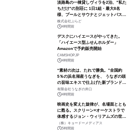
淡路島の一棟貸しヴィラを2泊、"私た
ちだけ"の別荘に 1日1組・最大8名
様、プールとサウナとジェットバス付
2
きで Villa Mon Temps AWAJIの連泊
株式会社ぷらど
素泊りプラン
4時間前
デスクにハイエースがやってきた。
「ハイエース型ふせんホルダー」
Amazonで予約販売開始
3
CAMSHOP.JP
4時間前
“素材の次は、たれで勝負。”全国約
5％の浜名湖産うなぎを、 うなぎの頭
の旨味エキスで仕上げた新ブランド
4
「井口の誉」誕生
有限会社うなぎの井口
4時間前
映画史を変えた旋律が、名場面ととも
に甦る。スクリーン×オーケストラで
体感するジョン・ウィリアムズの世
5
界。ジョン・ウィリアムズ：シネマ・
（株）キョードーメディアス
スペクタキュラー・コンサート 開催決
5時間前