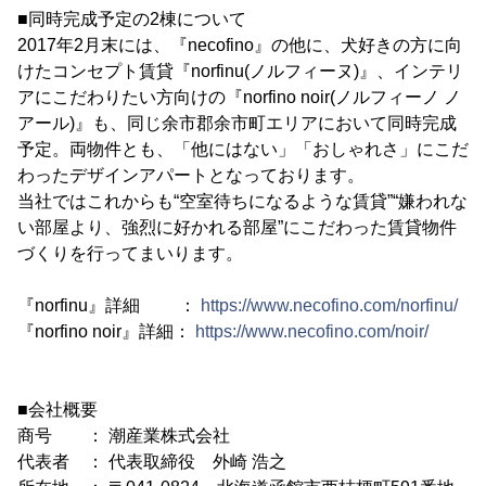
■同時完成予定の2棟について
2017年2月末には、『necofino』の他に、犬好きの方に向
けたコンセプト賃貸『norfinu(ノルフィーヌ)』、インテリ
アにこだわりたい方向けの『norfino noir(ノルフィーノ ノ
アール)』も、同じ余市郡余市町エリアにおいて同時完成
予定。両物件とも、「他にはない」「おしゃれさ」にこだ
わったデザインアパートとなっております。
当社ではこれからも“空室待ちになるような賃貸”“嫌われな
い部屋より、強烈に好かれる部屋”にこだわった賃貸物件
づくりを行ってまいります。
『norfinu』詳細 ：
https://www.necofino.com/norfinu/
『norfino noir』詳細：
https://www.necofino.com/noir/
■会社概要
商号 ： 潮産業株式会社
代表者 ： 代表取締役 外崎 浩之