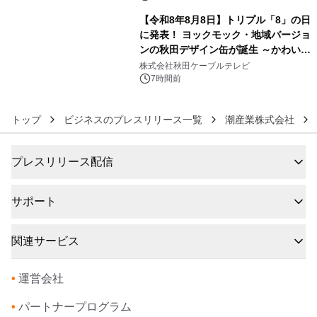
定！
【令和8年8月8日】トリプル「8」の日
に発表！ ヨックモック・地域バージョ
ンの秋田デザイン缶が誕生 ～かわいい
6
秋田犬の子犬と秋田の四季と名所を巡
株式会社秋田ケーブルテレビ
るパッケージ～ 9月1日(火)秋田県内で
7時間前
販売開始
トップ
ビジネスのプレスリリース一覧
潮産業株式会社
プレスリリース配信
サポート
関連サービス
•
運営会社
•
パートナープログラム