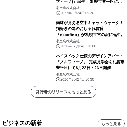
フィーノ)』誕生 札幌市豊平区にて
完成見学会を2月19日(土)・20日(日)開
潮産業株式会社
催
2022年1月24日 09:30
肉球が見える空中キャットウォーク！
猫好きの為のおしゃれ賃貸
『necofino』が札幌市宮の沢に誕生。
潮産業株式会社
2020年12月24日 10:00
ハイスペック仕様のデザインアパート
『ノルフィーノ』 完成見学会を札幌市
豊平区にて8月22日・23日開催
潮産業株式会社
2020年7月27日 10:30
発行者のリリースをもっと見る
ビジネスの新着
もっと見る