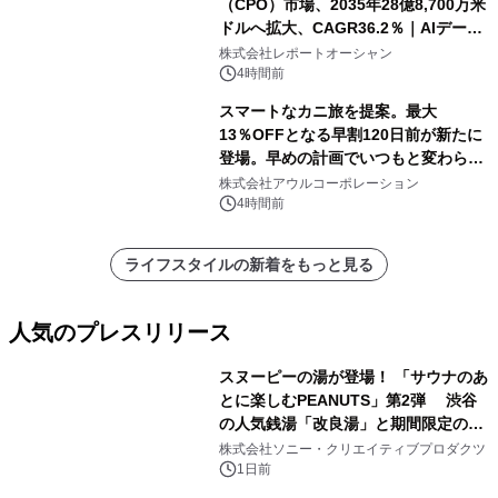
（CPO）市場、2035年28億8,700万米
ドルへ拡大、CAGR36.2％｜AIデータ
センター・高速光通信需要が成長を加
株式会社レポートオーシャン
速
4時間前
スマートなカニ旅を提案。最大
13％OFFとなる早割120日前が新たに
登場。早めの計画でいつもと変わらぬ
大人の冬旅を。ー夕日ヶ浦温泉「佳松
株式会社アウルコーポレーション
苑 別邸ふうか」ー
4時間前
ライフスタイルの新着をもっと見る
人気のプレスリリース
スヌーピーの湯が登場！ 「サウナのあ
とに楽しむPEANUTS」第2弾 渋谷
の人気銭湯「改良湯」と期間限定のコ
1
ラボレーション サウナイキタイコラ
株式会社ソニー・クリエイティブプロダクツ
ボグッズも発売決定！
1日前