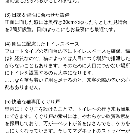
運動会も見られるかもしれません。
(3) 日課＆習性に合わせた設備
正面に面した窓には奥行き30cmのゆったりとした見晴台
を2箇所設置。日向ぼっこにもお昼寝にも最適です。
(4) 衛生に配慮したトイレスペース
フロートタイプの洗面台の下にトイレスペースを確保。猫
は神経質なので、猫によっては人目につく場所で排泄した
がらないこともあります。そのために人目につかない場所
にトイレを設置するのも大事になります。
ここなら落ち着いて用を足せるのと、来客の際の匂いの心
配もありません。
(5) 快適な猫専用くぐり戸
壁内にくぐり戸を設けることで、トイレへの行き来も簡単
にできます。くぐり戸の素材には、やわらかい軟質系素材
を採用しており、万が一ペットが首をはさんでも、ケガを
しにくくなっています。そしてマグネットのストッパーが