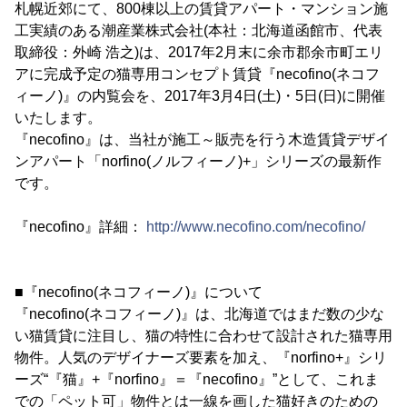
札幌近郊にて、800棟以上の賃貸アパート・マンション施
工実績のある潮産業株式会社(本社：北海道函館市、代表
取締役：外崎 浩之)は、2017年2月末に余市郡余市町エリ
アに完成予定の猫専用コンセプト賃貸『necofino(ネコフ
ィーノ)』の内覧会を、2017年3月4日(土)・5日(日)に開催
いたします。
『necofino』は、当社が施工～販売を行う木造賃貸デザイ
ンアパート「norfino(ノルフィーノ)+」シリーズの最新作
です。
『necofino』詳細：
http://www.necofino.com/necofino/
■『necofino(ネコフィーノ)』について
『necofino(ネコフィーノ)』は、北海道ではまだ数の少な
い猫賃貸に注目し、猫の特性に合わせて設計された猫専用
物件。人気のデザイナーズ要素を加え、『norfino+』シリ
ーズ“『猫』+『norfino』＝『necofino』”として、これま
での「ペット可」物件とは一線を画した猫好きのための