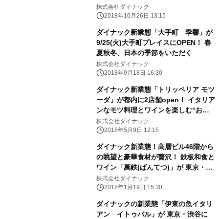
ト神戸にOPEN 色鮮やかなチーズフ
株式会社ダイナック
ォンデュなどインスタ映えメニュー
2018年10月26日 13:15
も！
ダイナック新業態「大手町 季響」が
9/25(火)大手町プレイスにOPEN！ 春
夏秋冬、日本の季節をいただく
株式会社ダイナック
2018年9月18日 16:30
ダイナック新業態「トリッペリア モツ
ーダ」が都内に2店舗open！ イタリア
ンなモツ料理とワインを楽しむ“おじ
さんたちの酒飲みアジト”
株式会社ダイナック
2018年5月9日 12:15
ダイナック新業態！高層ビル46階から
の眺望と豪華食材が贅沢！ 鉄板和食と
ワイン「萬鉄(ばんてつ)」が 東京・カ
レッタ汐留に1/29(月)オープン
株式会社ダイナック
2018年1月19日 15:30
ダイナックの新業態「伊東の魚イタリ
アン イトゥバル」が 東京・渋谷に