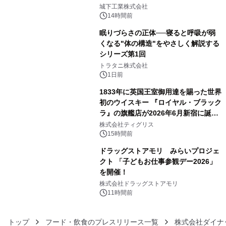
3
ーブル1本つなぐだけ、テレビの音が
城下工業株式会社
ぐっと豊かに
14時間前
眠りづらさの正体──寝ると呼吸が弱
くなる"体の構造"をやさしく解説する
シリーズ第1回
4
トラタニ株式会社
1日前
1833年に英国王室御用達を賜った世界
初のウイスキー 『ロイヤル・ブラック
ラ』の旗艦店が2026年6月新宿に誕
5
生 バカルディ ジャパンと連携した
株式会社ティグリス
没入型バー「BAR Arca」
15時間前
ドラッグストアモリ みらいプロジェ
クト 「子どもお仕事参観デー2026」
を開催！
6
株式会社ドラッグストアモリ
11時間前
トップ
フード・飲食のプレスリリース一覧
株式会社ダイナ