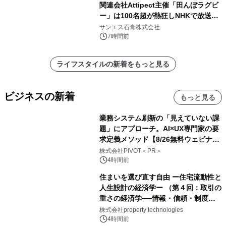
関連会社Attipect主催「田んぼラグビ
ー」は100名超が熱狂しNHKで放送さ
れました。
サンエス石膏株式会社
7時間前
ライフスタイルの新着をもっと見る
ビジネスの新着
もっと見る
業務システム刷新の「見えていない課
題」にアプローチ。AI×UX専門家の要
求定義メソッド【8/26無料ウェビナ
ー】株式会社PIVOT
株式会社PIVOT＜PR＞
4時間前
住まいを選び直す自由 ー住宅流動性と
人生設計の経済学ー （第４回：取引の
重さの経済学──情報・信頼・制度を
PropTechはどう組み替えるか）｜
株式会社property technologies
PropTech-Lab
4時間前