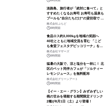
8時間前
淡路島、旅行者が「絶対に食べて」と
すすめたくなるお寿司 お寿司も温泉も
プールも"自分たちだけ"の貸切宿で 1
日1組限定「岩屋温泉 絵島別庭 海と
株式会社ぷらど
森」の握り寿司プラン
8時間前
食品ロス約3,000kgを地域の笑顔へ
40社とともに地域交流を育む 「こど
も食堂フェスタデピッコリーナ」を9
月5日(土)開催
株式会社マザーズ
8時間前
猛暑の大阪で、涼と塩分を一杯に！ 北
区のペット同伴カフェが「ソルティー
レモンジュース」を無料配布
株式会社グリーンアート
8時間前
【イー・エー・グラン】みずみずしい
桃の甘みを堪能する期間限定ドリンク
2種が8月1日（土）より登場！