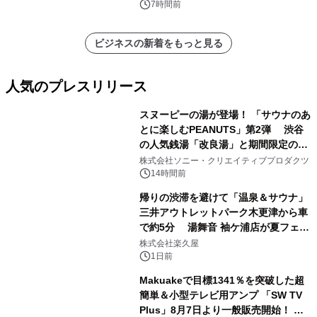
他）・分析レポートを発表
7時間前
ビジネスの新着をもっと見る
人気のプレスリリース
スヌーピーの湯が登場！ 「サウナのあ
とに楽しむPEANUTS」第2弾 渋谷
の人気銭湯「改良湯」と期間限定のコ
1
ラボレーション サウナイキタイコラ
株式会社ソニー・クリエイティブプロダクツ
ボグッズも発売決定！
14時間前
帰りの渋滞を避けて「温泉＆サウナ」
三井アウトレットパーク木更津から車
で約5分 湯舞音 袖ケ浦店が夏フェア
2
メニューを提供
株式会社楽久屋
1日前
Makuakeで目標1341％を突破した超
簡単＆小型テレビ用アンプ 「SW TV
Plus」8月7日より一般販売開始！ ケ