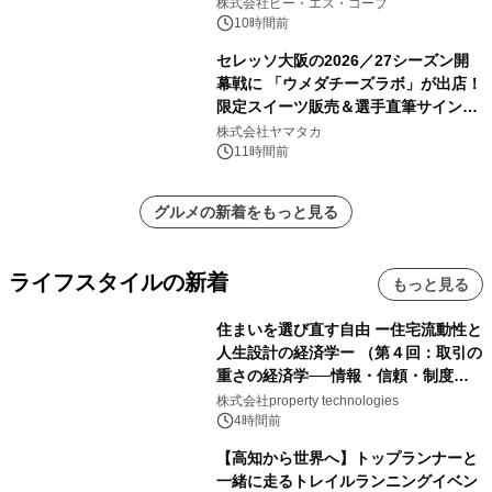
株式会社ピー・エス・コープ
10時間前
セレッソ大阪の2026／27シーズン開
幕戦に 「ウメダチーズラボ」が出店！
限定スイーツ販売＆選手直筆サイング
ッズが当たる抽選会を 8月8日に開催
株式会社ヤマタカ
11時間前
グルメの新着をもっと見る
ライフスタイルの新着
もっと見る
住まいを選び直す自由 ー住宅流動性と
人生設計の経済学ー （第４回：取引の
重さの経済学──情報・信頼・制度を
PropTechはどう組み替えるか）｜
株式会社property technologies
PropTech-Lab
4時間前
【高知から世界へ】トップランナーと
一緒に走るトレイルランニングイベン