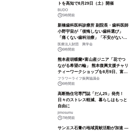
トを高知で8月29日（土）開催
BUDO
5時間前
新橋歯科医科診療所 副院長・歯科医師
小野宇宙が「後悔しない歯科選び」
「痛くない歯科治療」「不安がない治
療計画」をテーマに専門監修
医療法人財団 興学会
6時間前
熊本産胡蝶蘭×富山産ジニア「花でつ
ながる希望の輪」 熊本復興支援チャリ
ティーワークショップを8月9日、富
山・射水で開催
フラワーライフ振興協議会
6時間前
高断熱住宅専門誌「だん25」発売！
日々のストレス軽減、暮らしはもっと
自由に
jimosumu
7時間前
サンエス石膏の地域貢献活動が加速 ―