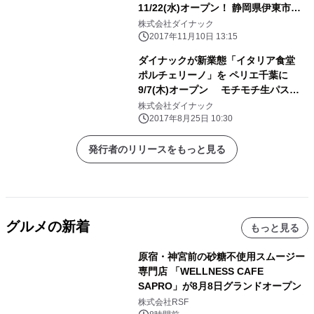
11/22(水)オープン！ 静岡県伊東市直
送の鮮魚を堪能！
株式会社ダイナック
2017年11月10日 13:15
ダイナックが新業態「イタリア食堂
ポルチェリーノ」を ペリエ千葉に
9/7(木)オープン モチモチ生パスタ
や肉料理が魅力のカジュアルイタリア
株式会社ダイナック
ン
2017年8月25日 10:30
発行者のリリースをもっと見る
グルメの新着
もっと見る
原宿・神宮前の砂糖不使用スムージー
専門店 「WELLNESS CAFE
SAPRO」が8月8日グランドオープン
株式会社RSF