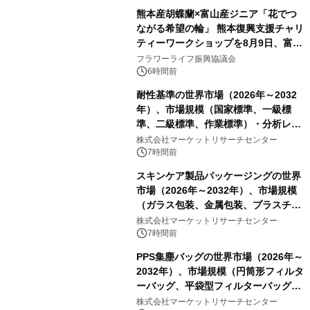
熊本産胡蝶蘭×富山産ジニア「花でつ
ながる希望の輪」 熊本復興支援チャリ
ティーワークショップを8月9日、富
山・射水で開催
フラワーライフ振興協議会
6時間前
耐性基準の世界市場（2026年～2032
年）、市場規模（国家標準、一級標
準、二級標準、作業標準）・分析レポ
ートを発表
株式会社マーケットリサーチセンター
7時間前
スキンケア製品パッケージングの世界
市場（2026年～2032年）、市場規模
（ガラス包装、金属包装、プラスチッ
ク包装、その他）・分析レポートを発
株式会社マーケットリサーチセンター
表
7時間前
PPS集塵バッグの世界市場（2026年～
2032年）、市場規模（円筒形フィルタ
ーバッグ、平袋型フィルターバッグ、
プリーツフィルターバッグ、その
株式会社マーケットリサーチセンター