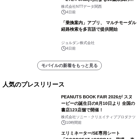
人認証と デジタルデバイド対策で実現
株式会社NTTデータ関西
～
4日前
「乗換案内」アプリ、 マルチモーダル
経路検索を多言語で提供開始
ジョルダン株式会社
4日前
モバイルの新着をもっと見る
人気のプレスリリース
PEANUTS BOOK FAIR 2026が スヌ
ーピーの誕生日の8月10日より 全国の
書店123店舗で開催！
1
株式会社ソニー・クリエイティブプロダクツ
10時間前
エリミネーター/SE専用シート