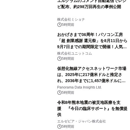
エルグラムのコメント自動返信でレシ
ピ配布、約298万回再生の事例公開
株式会社ミショナ
5時間前
おかげさまで36周年！パソコン工房
「超 創業感謝 還元祭」を8月11日から
9月7日までの期間限定で開催！人気の
ゲーミングPCや高性能ノートPCなど
株式会社ユニットコム
対象iiyama PCのご購入で最大3万円分
5時間前
相当を還元
仮想化無線アクセスネットワーク市場
は、2025年に217億米ドルと推定さ
れ、2036年までに1,457億米ドルに達
すると予測されており、予測期間
Panorama Data Insights Ltd.
（2026年～2036年）
5時間前
令和8年熊本地震の被災地医療を支
援 『今日の臨床サポート』を無償提
供
エルゼビア・ジャパン株式会社
5時間前