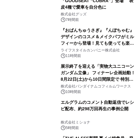
「GOODSEAT “COBRA”」登場 表
皮4種で愛車を自分色に
2
株式会社グッズ
7時間前
『おぱんちゅうさぎ』『んぽちゃむ』
デザインのコスメ＆メイクパフがミル
フィーから登場！見ても使っても楽し
3
い、ポップでキュートなコレクショ
ライフスタイルカンパニー株式会社
ン。
11時間前
展示終了を迎える「実物大ユニコーン
ガンダム立像」 フィナーレ企画始動！
8月22日(土)から10日間限定で 特別映
4
像『UNICORN GUNDAM Statue ―
株式会社バンダイナムコフィルムワークス
BEYOND POSSIBILITY ―』を上映！
10時間前
エルグラムのコメント自動返信でレシ
ピ配布、約298万回再生の事例公開
5
株式会社ミショナ
5時間前