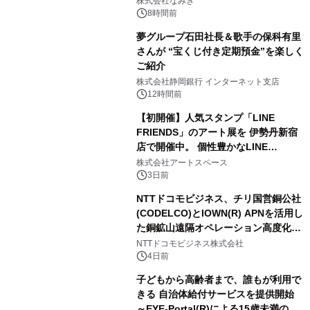
株式会社なみき
8時間前
夢グループ石田社長＆歌手の保科有里
さんが “宝くじ付き定期預金”を楽しく
ご紹介
株式会社静岡銀行 インターネット支店
12時間前
【初開催】人気スタンプ「LINE
FRIENDS」のアート展を 伊勢丹新宿
店で開催中。 個性豊かなLINE
FRIENDSの仲間たちが インテリアア
株式会社アートスペース
ートとして新たな魅力を発信。
3日前
NTTドコモビジネス、チリ国営銅公社
(CODELCO)とIOWN(R) APNを活用し
た銅鉱山遠隔オペレーション高度化に
向けた調査・実証を開始
NTTドコモビジネス株式会社
4日前
子どもから高齢者まで、誰もが利用で
きる 自治体給付サービスを提供開始
～EYE-Portal(R)による15歳未満の本