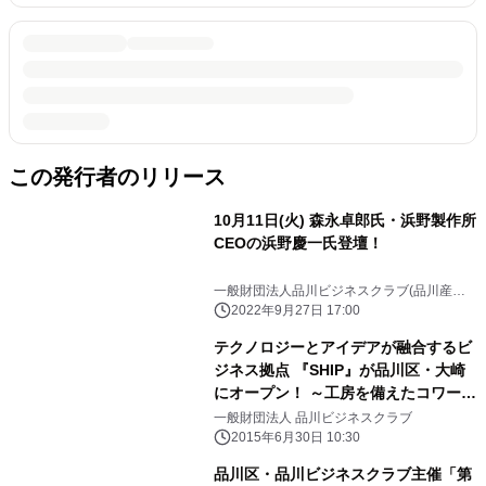
この発行者のリリース
10月11日(火) 森永卓郎氏・浜野製作所
CEOの浜野慶一氏登壇！
一般財団法人品川ビジネスクラブ(品川産業
支援交流施設SHIP指定管理者)
2022年9月27日 17:00
テクノロジーとアイデアが融合するビ
ジネス拠点 『SHIP』が品川区・大崎
にオープン！ ～工房を備えたコワーキ
ングスペースが誕生～
一般財団法人 品川ビジネスクラブ
2015年6月30日 10:30
品川区・品川ビジネスクラブ主催「第