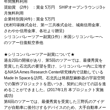
年間無料利用
奨励賞 (2件) ：賞金 5万円 SHIPオープンラウンジ3ヶ
月無料利用
企業特別賞(4件)：賞金 5万円
(光村印刷株式会社、第一三共株式会社、城南信用金庫、
さわやか信用金庫、各社より贈呈)
シリコンバレーツアー副賞(1件)：米国シリコンバレーへ
のツアー往復航空券他
★シリコンバレーツアー副賞について★
過去2回の開催があり、第5回のツアーでは、最優秀賞を
受賞した石北氏の要望を受け、シリコンバレー内に立地す
るNASA Ames Research Center研究棟内で活動している
Made In Spaceを訪問。石北氏は簡易型麻酔器の宇宙空間
での製作プロジェクトを思いつき、契約に向けての話を進
めることができました。(2017年1月 本プロジェクト実施
成功)
第6回のツアーでは、最優秀賞を受賞した三野氏のアイデ
アが自動車に後付けするデバイスのため、大手自動車メー