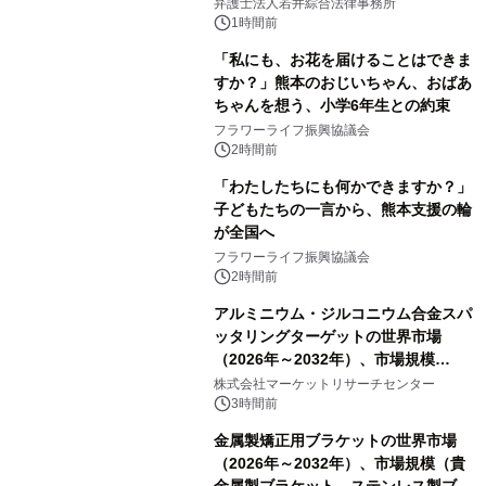
弁護士法人若井綜合法律事務所
1時間前
「私にも、お花を届けることはできま
すか？」熊本のおじいちゃん、おばあ
ちゃんを想う、小学6年生との約束
フラワーライフ振興協議会
2時間前
「わたしたちにも何かできますか？」
子どもたちの一言から、熊本支援の輪
が全国へ
フラワーライフ振興協議会
2時間前
アルミニウム・ジルコニウム合金スパ
ッタリングターゲットの世界市場
（2026年～2032年）、市場規模
（0.995、0.999、その他）・分析レポ
株式会社マーケットリサーチセンター
ートを発表
3時間前
金属製矯正用ブラケットの世界市場
（2026年～2032年）、市場規模（貴