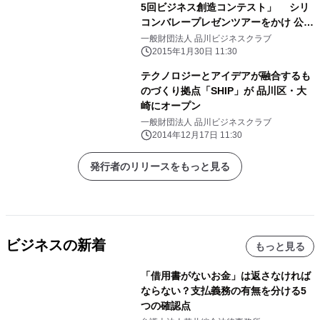
5回ビジネス創造コンテスト」 シリ
コンバレープレゼンツアーをかけ 公開
最終プレゼン審査を2月5日(木)に開催
一般財団法人 品川ビジネスクラブ
2015年1月30日 11:30
テクノロジーとアイデアが融合するも
のづくり拠点「SHIP」が 品川区・大
崎にオープン
一般財団法人 品川ビジネスクラブ
2014年12月17日 11:30
発行者のリリースをもっと見る
ビジネスの新着
もっと見る
「借用書がないお金」は返さなければ
ならない？支払義務の有無を分ける5
つの確認点