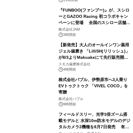
11時間前
『FUNBOO(ファンブー)』が、スシロ
ーとGAZOO Racing 初コラボキャン
ペーンに登場 全国のスシロー店舗で
3
GR 4車種の FUNBOO(ミニカー)付き
株式会社JAM
メニューが展開されます
3時間前
【新発売】大人のオールインワン薬用
ジェル歯磨き 「LilliSH(リリッシュ)」
が8/3よりMakuakeにて先行販売開
4
始！
スモカ歯磨株式会社
4時間前
株式会社バブル、伊勢原市へ3人乗り
EVトゥクトゥク 「VIVEL COCO」を
寄贈
5
株式会社バブル
9時間前
フィールドスリー、光学3倍ズーム搭
載モデルと 水深10m防水モデルのデジ
タルカメラ2機種を8月7日発売 有効
6