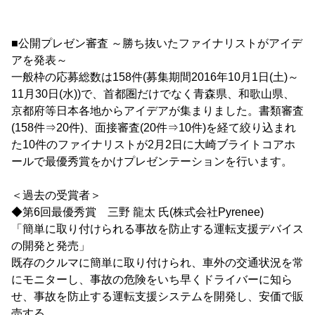
■公開プレゼン審査 ～勝ち抜いたファイナリストがアイデ
アを発表～
一般枠の応募総数は158件(募集期間2016年10月1日(土)～
11月30日(水))で、首都圏だけでなく青森県、和歌山県、
京都府等日本各地からアイデアが集まりました。書類審査
(158件⇒20件)、面接審査(20件⇒10件)を経て絞り込まれ
た10件のファイナリストが2月2日に大崎ブライトコアホ
ールで最優秀賞をかけプレゼンテーションを行います。
＜過去の受賞者＞
◆第6回最優秀賞 三野 龍太 氏(株式会社Pyrenee)
「簡単に取り付けられる事故を防止する運転支援デバイス
の開発と発売」
既存のクルマに簡単に取り付けられ、車外の交通状況を常
にモニターし、事故の危険をいち早くドライバーに知ら
せ、事故を防止する運転支援システムを開発し、安価で販
売する。