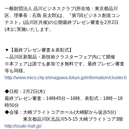
一般財団法人 品川ビジネスクラブ(所在地：東京都品川
区、理事長：石島 辰太郎)は、『第7回ビジネス創造コン
テスト』(品川区共催)の公開最終プレゼン審査を2月2日
(木)に実施いたします。
▼【最終プレゼン審査＆表彰式】
→品川区新製品・新技術クラスターフェア内にて開催
※本フェアは誰でも参加でき無料です。最終プレゼン審査
等も同様。
http://www.mics.city.shinagawa.tokyo.jp/information/cluster.fa
◆日程：2月2日(木)
最終プレゼン審査：14時45分～16時、表彰式：18時～18
時50分
◆会場：大崎ブライトコアホール(大崎駅から徒歩5分)
東京都品川区北品川5-5-15 大崎ブライトコア3階
http://osaki-hall.jp/