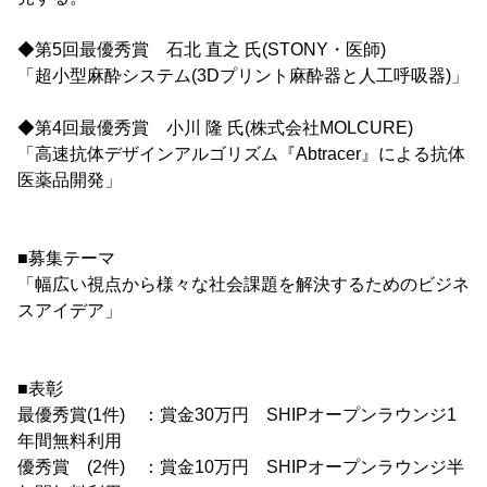
◆第5回最優秀賞 石北 直之 氏(STONY・医師)
「超小型麻酔システム(3Dプリント麻酔器と人工呼吸器)」
◆第4回最優秀賞 小川 隆 氏(株式会社MOLCURE)
「高速抗体デザインアルゴリズム『Abtracer』による抗体
医薬品開発」
■募集テーマ
「幅広い視点から様々な社会課題を解決するためのビジネ
スアイデア」
■表彰
最優秀賞(1件) ：賞金30万円 SHIPオープンラウンジ1
年間無料利用
優秀賞 (2件) ：賞金10万円 SHIPオープンラウンジ半