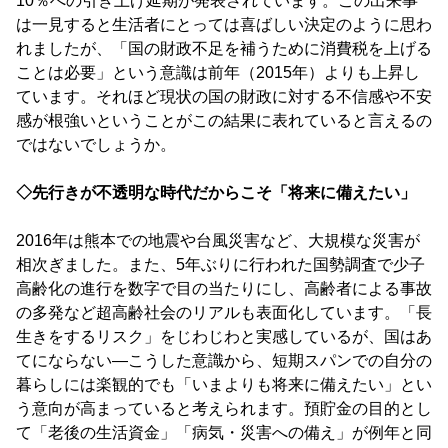
10％への引き上げ延期が発表されています。この出来事
は一見すると生活者にとっては喜ばしい決定のように思わ
れましたが、「国の財政不足を補うために消費税を上げる
ことは必要」という意識は前年（2015年）よりも上昇し
ています。それほど現状の国の財政に対する不信感や不安
感が根強いということがこの結果に表れていると言えるの
ではないでしょうか。
◇先行きが不透明な時代だからこそ「将来に備えたい」
2016年は熊本での地震や台風災害など、大規模な災害が
相次ぎました。また、5年ぶりに行われた国勢調査で少子
高齢化の進行を数字で目の当たりにし、高齢者による事故
の多発など超高齢社会のリアルも表面化しています。「長
生きをするリスク」をじわじわと実感しているが、国はあ
てにならない―こうした意識から、短期スパンでの自分の
暮らしには楽観的でも「いまよりも将来に備えたい」とい
う意向が高まっていると考えられます。預貯金の目的とし
て「老後の生活資金」「病気・災害への備え」が例年と同