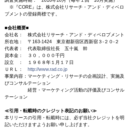
調査実施時期： 2016年10月（毎年１回 10月実施）
※『CORE』は、株式会社リサーチ・アンド・ディベロ
プメントの登録商標です。
■会社概要■
会社名： 株式会社リサーチ・アンド・ディベロプメント
所在地： 〒163-1424 東京都新宿区西新宿３-２０-２
代表者： 代表取締役社長 五十嵐 幹
資本金： ３０，０００千円
設立 ： １９６８年１月１７日
ＵＲＬ：
http://www.rad.co.jp
事業内容：マーケティング・リサーチの企画設計、実施及
びコンサルテーション
経営・マーケティング活動の評価及びコンサル
テーション
≪引用・転載時のクレジット表記のお願い≫
本リリースの引用・転載時には、必ず当社クレジットを明
記いただけますようお願い申し上げます。