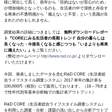
様に突出して高く、前年から「目的はないが安心のため」
が増加傾向となっているのも、生活者の中で漠然と存在す
る将来の不透明感から「備えないと不安」という意識が生
まれたのかもしれません。
調査結果の詳細につきましては、
無料ダウンロードレポー
ト『COREにみる生活者の長期トレンド 自分の暮らしは
良くなった・今後良くなると感じつつも「いまよりも将来
に備えたい」』
をご覧ください。
（弊社ホームページ
http://www.rad.co.jp/
よりダウンロー
ドいただけます）
今回、発表しましたデータを含むR&D CORE（生活者総
合ライフスタイル調査システム）2017 単年の集計表を
100,000円（税別）にて販売しております。（18～79才ま
で性年代別等基本分析軸での集計表アウトプット）
R&D CORE（生活者総合ライフスタイル調査システム）
を利用した調査・分析：課題の洗い出しから分析アウトプ