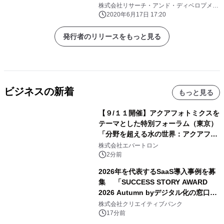
株式会社リサーチ・アンド・ディベロプメン
ト
2020年6月17日 17:20
発行者のリリースをもっと見る
ビジネスの新着
もっと見る
【９/１１開催】アクアフォトミクスを
テーマとした特別フォーラム（東京）
「分野を超える水の世界：アクアフォ
トミクスが切り拓く新しい科学の地
株式会社エバートロン
平」を開催
2分前
2026年を代表するSaaS導入事例を募
集 「SUCCESS STORY AWARD
2026 Autumn byデジタル化の窓口」
開催
株式会社クリエイティブバンク
17分前