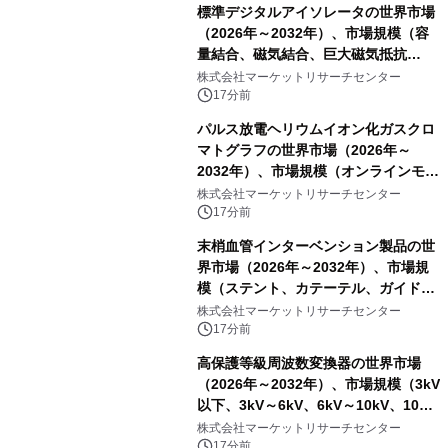
標準デジタルアイソレータの世界市場
（2026年～2032年）、市場規模（容
量結合、磁気結合、巨大磁気抵抗
（GMR））・分析レポートを発表
株式会社マーケットリサーチセンター
17分前
パルス放電ヘリウムイオン化ガスクロ
マトグラフの世界市場（2026年～
2032年）、市場規模（オンラインモニ
タリング型、ラボラトリー型）・分析
株式会社マーケットリサーチセンター
レポートを発表
17分前
末梢血管インターベンション製品の世
界市場（2026年～2032年）、市場規
模（ステント、カテーテル、ガイドワ
イヤー、シース、下大静脈フィルタ
株式会社マーケットリサーチセンター
ー、その他）・分析レポートを発表
17分前
高保護等級周波数変換器の世界市場
（2026年～2032年）、市場規模（3kV
以下、3kV～6kV、6kV～10kV、10kV
超）・分析レポートを発表
株式会社マーケットリサーチセンター
17分前