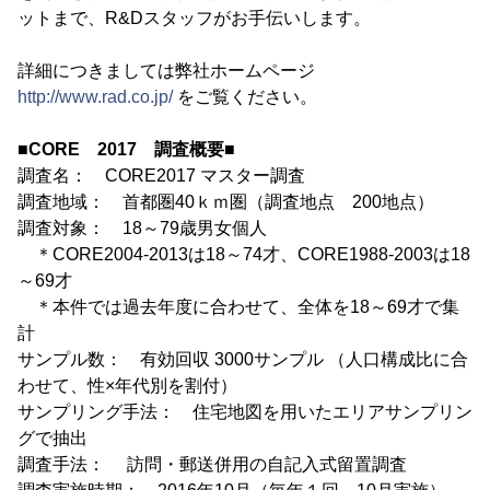
ットまで、R&Dスタッフがお手伝いします。
詳細につきましては弊社ホームページ
http://www.rad.co.jp/
をご覧ください。
■CORE 2017 調査概要■
調査名： CORE2017 マスター調査
調査地域： 首都圏40ｋｍ圏（調査地点 200地点）
調査対象： 18～79歳男女個人
＊CORE2004-2013は18～74才、CORE1988-2003は18
～69才
＊本件では過去年度に合わせて、全体を18～69才で集
計
サンプル数： 有効回収 3000サンプル （人口構成比に合
わせて、性×年代別を割付）
サンプリング手法： 住宅地図を用いたエリアサンプリン
グで抽出
調査手法： 訪問・郵送併用の自記入式留置調査