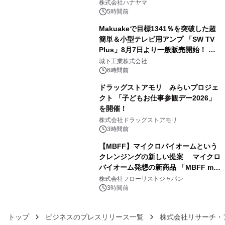
ギミックが融合した 大人の体験型パズ
株式会社ハナヤマ
ルが8月7日(金)12時より先行予約受付
5時間前
開始～
Makuakeで目標1341％を突破した超
簡単＆小型テレビ用アンプ 「SW TV
Plus」8月7日より一般販売開始！ ケ
4
ーブル1本つなぐだけ、テレビの音が
城下工業株式会社
ぐっと豊かに
6時間前
ドラッグストアモリ みらいプロジェ
クト 「子どもお仕事参観デー2026」
を開催！
5
株式会社ドラッグストアモリ
3時間前
【MBFF】マイクロバイオームという
クレンジングの新しい提案 マイクロ
バイオーム発想の新商品 「MBFF mb
6
クレンジングPRO」を2026年8月6日
株式会社フローリストジャパン
発売
3時間前
トップ
ビジネスのプレスリリース一覧
株式会社リサーチ・