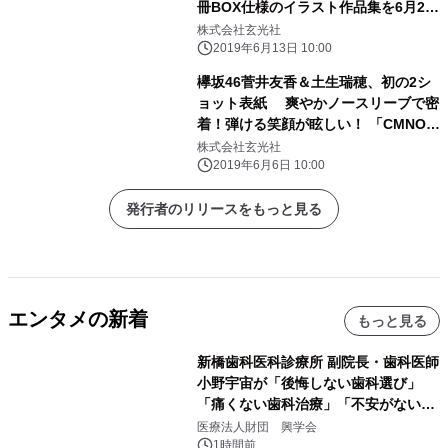
冊BOX仕様のイラスト作品集を6月24
日に発売!
株式会社玄光社
2019年6月13日 10:00
欅坂46菅井友香＆土生瑞穂、初の2シ
ョット表紙 爽やかノースリーブで密
着！弾ける笑顔が眩しい！ 「CMNOW
Vol.199」を6月10日に発売！
株式会社玄光社
2019年6月6日 10:00
発行者のリリースをもっと見る
エンタメの新着
もっと見る
新橋歯科医科診療所 副院長・歯科医師
小野宇宙が「後悔しない歯科選び」
「痛くない歯科治療」「不安がない治
療計画」をテーマに専門監修
医療法人財団 興学会
1時間前