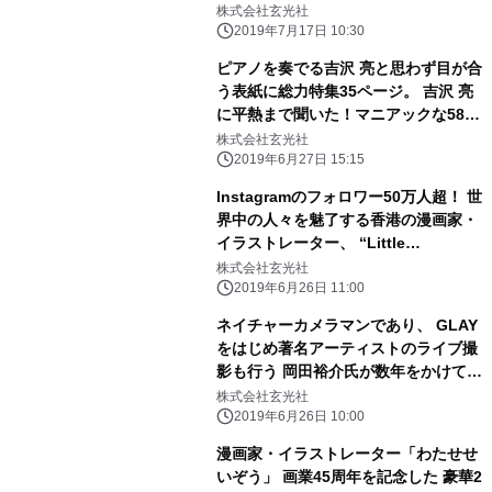
株式会社玄光社
2019年7月17日 10:30
ピアノを奏でる吉沢 亮と思わず目が合
う表紙に総力特集35ページ。 吉沢 亮
に平熱まで聞いた！マニアックな58問
58答にも注目。 『CM NOW BOYS
株式会社玄光社
VOL.9』7月1日発売！
2019年6月27日 15:15
Instagramのフォロワー50万人超！ 世
界中の人々を魅了する香港の漫画家・
イラストレーター、 “Little
Thunder(リトルサンダー)”こと門小雷
株式会社玄光社
の 日本発作品集7月11日(木)発売！
2019年6月26日 11:00
ネイチャーカメラマンであり、 GLAY
をはじめ著名アーティストのライブ撮
影も行う 岡田裕介氏が数年をかけて捉
えた、フォークランド諸島 に住むペン
株式会社玄光社
ギンたちの写真集。
2019年6月26日 10:00
漫画家・イラストレーター「わたせせ
いぞう」 画業45周年を記念した 豪華2