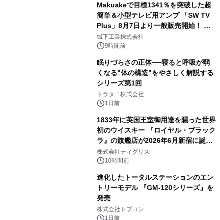
Makuakeで目標1341％を突破した超
簡単＆小型テレビ用アンプ 「SW TV
Plus」8月7日より一般販売開始！ ケ
3
ーブル1本つなぐだけ、テレビの音が
城下工業株式会社
ぐっと豊かに
9時間前
眠りづらさの正体──寝ると呼吸が弱
くなる"体の構造"をやさしく解説する
シリーズ第1回
4
トラタニ株式会社
1日前
1833年に英国王室御用達を賜った世界
初のウイスキー 『ロイヤル・ブラック
ラ』の旗艦店が2026年6月新宿に誕
5
生 バカルディ ジャパンと連携した
株式会社ティグリス
没入型バー「BAR Arca」
10時間前
進化したトータルステーションのエン
トリーモデル 『GM-120シリーズ』を
発売
6
株式会社トプコン
1日前