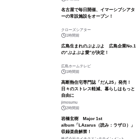
名古屋で毎日開催、イマーシブシアタ
ーの常設施設をオープン！
クローズシアター
1時間前
広島生まれのぷよぷよ 広島企業No.1
の“ぷよぷよ愛”が決定！
広島ホームテレビ
1時間前
高断熱住宅専門誌「だん25」発売！
日々のストレス軽減、暮らしはもっと
自由に
jimosumu
2時間前
岩橋玄樹 Major 1st
album「LAzarus（読み：ラザロ）」
収録楽曲解禁！
株式会社テイチクエンタテインメント