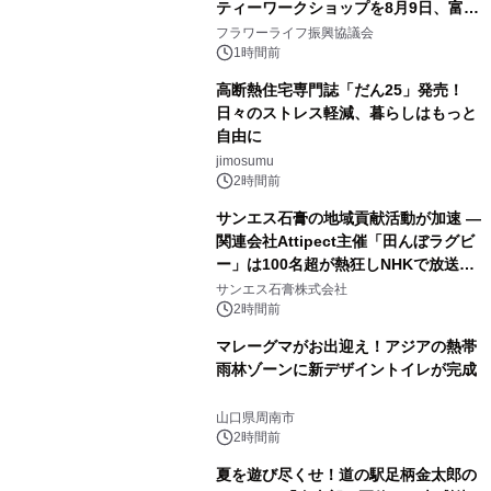
ティーワークショップを8月9日、富
山・射水で開催
フラワーライフ振興協議会
1時間前
高断熱住宅専門誌「だん25」発売！
日々のストレス軽減、暮らしはもっと
自由に
jimosumu
2時間前
サンエス石膏の地域貢献活動が加速 ―
関連会社Attipect主催「田んぼラグビ
ー」は100名超が熱狂しNHKで放送さ
れました。
サンエス石膏株式会社
2時間前
マレーグマがお出迎え！アジアの熱帯
雨林ゾーンに新デザイントイレが完成
山口県周南市
2時間前
夏を遊び尽くせ！道の駅足柄金太郎の