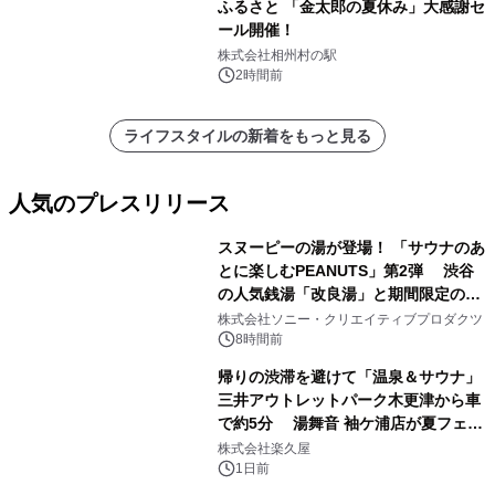
ふるさと 「金太郎の夏休み」大感謝セ
ール開催！
株式会社相州村の駅
2時間前
ライフスタイルの新着をもっと見る
人気のプレスリリース
スヌーピーの湯が登場！ 「サウナのあ
とに楽しむPEANUTS」第2弾 渋谷
の人気銭湯「改良湯」と期間限定のコ
1
ラボレーション サウナイキタイコラ
株式会社ソニー・クリエイティブプロダクツ
ボグッズも発売決定！
8時間前
帰りの渋滞を避けて「温泉＆サウナ」
三井アウトレットパーク木更津から車
で約5分 湯舞音 袖ケ浦店が夏フェア
2
メニューを提供
株式会社楽久屋
1日前