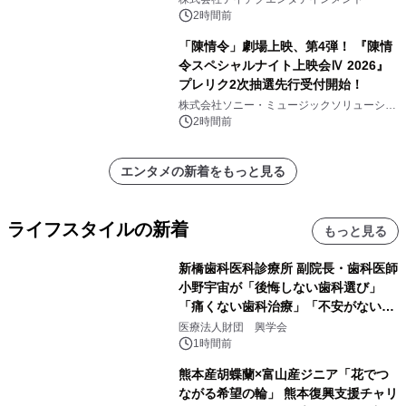
2時間前
「陳情令」劇場上映、第4弾！ 『陳情
令スペシャルナイト上映会Ⅳ 2026』
プレリク2次抽選先行受付開始！
株式会社ソニー・ミュージックソリューショ
ンズ
2時間前
エンタメの新着をもっと見る
ライフスタイルの新着
もっと見る
新橋歯科医科診療所 副院長・歯科医師
小野宇宙が「後悔しない歯科選び」
「痛くない歯科治療」「不安がない治
療計画」をテーマに専門監修
医療法人財団 興学会
1時間前
熊本産胡蝶蘭×富山産ジニア「花でつ
ながる希望の輪」 熊本復興支援チャリ