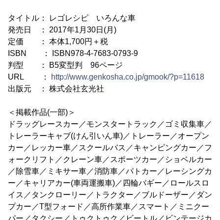
タイトル： レゴレシピ いろんな車
発売日 ： 2017年1月30日(月)
定価 ： 本体1,700円＋税
ISBN ： ISBN978-4-7683-0793-9
判型 ： B5変型判 96ページ
URL ：
http://www.genkosha.co.jp/gmook/?p=11618
出版元 ： 株式会社玄光社
＜掲載作品(一部)＞
ドラッグレースカー／モンスタートラック／ゴミ収集車／
トレーラーキャブ(けん引いん車)／トレーラー／オープン
カー／レッカー車／スクールバス／キャンピングカー／フ
ォークリフト／クレーン車／スポーツカー／ショベルカー
／除雪車／ミキサー車／消防車／パトカー／レーシングカ
ー／キャリアカー(車両運搬車)／四輪バギー／ロールスロ
イス／タンクローリー／トラクター／ブルドーザー／ダン
プカー／T型フォード／高所作業車／スマート／ミニクー
パー／タクシー／トゥクトゥク／ビートル／ビンテージカ