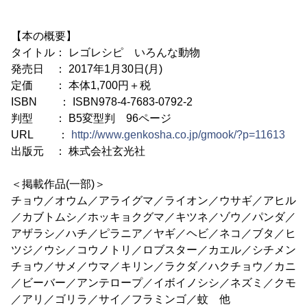
【本の概要】
タイトル： レゴレシピ いろんな動物
発売日 ： 2017年1月30日(月)
定価 ： 本体1,700円＋税
ISBN ： ISBN978-4-7683-0792-2
判型 ： B5変型判 96ページ
URL ：
http://www.genkosha.co.jp/gmook/?p=11613
出版元 ： 株式会社玄光社
＜掲載作品(一部)＞
チョウ／オウム／アライグマ／ライオン／ウサギ／アヒル
／カブトムシ／ホッキョクグマ／キツネ／ゾウ／パンダ／
アザラシ／ハチ／ピラニア／ヤギ／ヘビ／ネコ／ブタ／ヒ
ツジ／ウシ／コウノトリ／ロブスター／カエル／シチメン
チョウ／サメ／ウマ／キリン／ラクダ／ハクチョウ／カニ
／ビーバー／アンテロープ／イボイノシシ／ネズミ／クモ
／アリ／ゴリラ／サイ／フラミンゴ／蚊 他