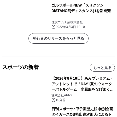
ゴルフボールNEW「スリクソン
DISTANCE(ディスタンス)｣を新発売
住友ゴム工業株式会社
2022年3月3日 10:10
発行者のリリースをもっと見る
スポーツの新着
もっと見る
【2026年8月16日】あみプレミアム・
アウトレットで「DAY1夏のウォータ
ーバトルゲーム 水風船をなげまくろ
う！」を開催
株式会社APPY
10分前
日刊スポーツ×甲子園歴史館 特別企画
タイガースOB桧山進次郎氏によるト