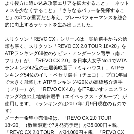
より後方に追い込み攻撃エリアを拡大すること」「ネット
ミスを少なくすること」「さらなるパワーを発揮するこ
と」の3つが重要だと考え、プレーパフォーマンスを総合
的に向上するラケットを生み出しました。
スリクソン「REVO CX」シリーズは、契約選手からの信
頼も厚く、スリクソン「REVO CX 2.0 TOUR 18×20」を
ATPランキング68位のケビン・アンダーソン選手（南ア
フリカ）が、「REVO CX 2.0」を日本人女子No.1でWTA
ランキング42位の土居美咲選手（ミキハウス）、ATPラ
ンキング54位のイリ・ベセリ選手（チェコ）、プロ1年目
で大きく飛躍したATPランキング420位の高橋悠介選手
（フリー）が、「REVO CX 4.0」をITF車いすテニスラン
キング2位の上地結衣選手（エイベックス・グループ）が
使用します。（ランキングは2017年1月9日現在のもので
す）
メーカー希望小売価格は、「REVO CX 2.0 TOUR
18×20」（数量限定で7月発売予定）が35,000円＋税、
「REVO CX 2.0 TOUR」が34,000円＋税、「REVO CX