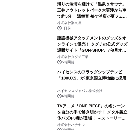
帰りの渋滞を避けて「温泉＆サウナ」
三井アウトレットパーク木更津から車
で約5分 湯舞音 袖ケ浦店が夏フェア
3
メニューを提供
株式会社楽久屋
1日前
建設機械アタッチメントのグッズをオ
ンラインで販売！ タグチの公式グッズ
通販サイト『GON-SHOP』が8月オー
4
プン
株式会社タグチ工業
5時間前
ハイセンスのフラッグシップテレビ
「100UXS」が 東京国立博物館に採用
5
ハイセンスジャパン株式会社
4時間前
TVアニメ『ONE PIECE』の名シーン
を自分の手で解き明かす！ メタル製立
体パズル3種が登場！ ～ストーリーと
6
ギミックが融合した 大人の体験型パズ
株式会社ハナヤマ