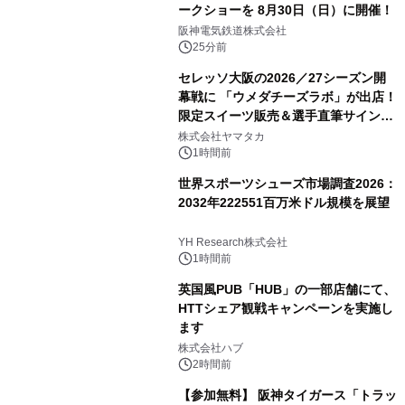
ークショーを 8月30日（日）に開催！
阪神電気鉄道株式会社
25分前
セレッソ大阪の2026／27シーズン開
幕戦に 「ウメダチーズラボ」が出店！
限定スイーツ販売＆選手直筆サイング
ッズが当たる抽選会を 8月8日に開催
株式会社ヤマタカ
1時間前
世界スポーツシューズ市場調査2026：
2032年222551百万米ドル規模を展望
YH Research株式会社
1時間前
英国風PUB「HUB」の一部店舗にて、
HTTシェア観戦キャンペーンを実施し
ます
株式会社ハブ
2時間前
【参加無料】 阪神タイガース「トラッ