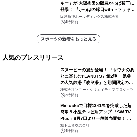
キー」が 大阪梅田の阪急かっぱ横丁に
登場！ 『かっぱの縁日withトラッキ
ー』
阪急阪神ホールディングス株式会社
4時間前
スポーツの新着をもっと見る
人気のプレスリリース
スヌーピーの湯が登場！ 「サウナのあ
とに楽しむPEANUTS」第2弾 渋谷
の人気銭湯「改良湯」と期間限定のコ
1
ラボレーション サウナイキタイコラ
株式会社ソニー・クリエイティブプロダクツ
ボグッズも発売決定！
3時間前
Makuakeで目標1341％を突破した超
簡単＆小型テレビ用アンプ 「SW TV
Plus」8月7日より一般販売開始！ ケ
2
ーブル1本つなぐだけ、テレビの音が
城下工業株式会社
ぐっと豊かに
4時間前