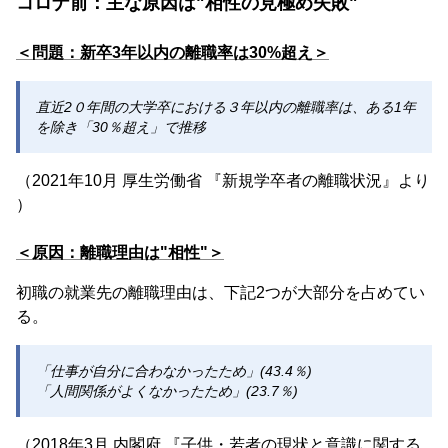
コロナ前：主な原因は"相性の見極め失敗"
＜問題：新卒3年以内の離職率は30%超え＞
直近2０年間の大学卒における３年以内の離職率は、ある1年
を除き「30％超え」で推移
（2021年10月 厚生労働省 『新規学卒者の離職状況』より
）
＜原因：離職理由は"相性"＞
初職の就業先の離職理由は、下記2つが大部分を占めてい
る。
「仕事が自分に合わなかったため」(43.4％)
「人間関係がよくなかったため」(23.7％)
（2018年3月 内閣府 『子供・若者の現状と意識に関する