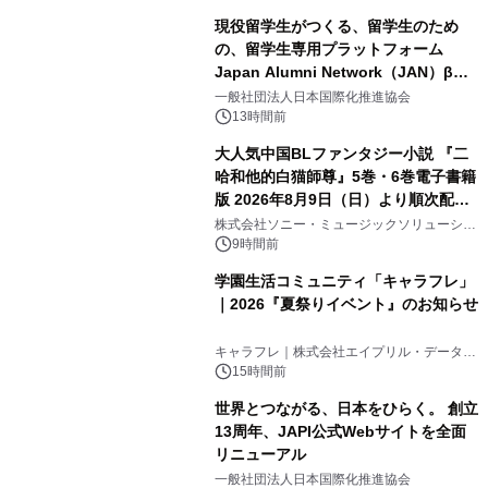
現役留学生がつくる、留学生のため
の、留学生専用プラットフォーム
Japan Alumni Network（JAN）β版
3
をリリース
一般社団法人日本国際化推進協会
13時間前
大人気中国BLファンタジー小説 『二
哈和他的白猫師尊』5巻・6巻電子書籍
版 2026年8月9日（日）より順次配信
4
開始
株式会社ソニー・ミュージックソリューショ
ンズ
9時間前
学園生活コミュニティ「キャラフレ」
｜2026『夏祭りイベント』のお知らせ
5
キャラフレ｜株式会社エイプリル・データ・
デザインズ
15時間前
世界とつながる、日本をひらく。 創立
13周年、JAPI公式Webサイトを全面
リニューアル
6
一般社団法人日本国際化推進協会