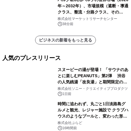
年～2032年）、市場規模（遮断・導通
クラス、整流・分路クラス、その
他）・分析レポートを発表
株式会社マーケットリサーチセンター
38分前
ビジネスの新着をもっと見る
人気のプレスリリース
スヌーピーの湯が登場！ 「サウナのあ
とに楽しむPEANUTS」第2弾 渋谷
の人気銭湯「改良湯」と期間限定のコ
1
ラボレーション サウナイキタイコラ
株式会社ソニー・クリエイティブプロダクツ
ボグッズも発売決定！
1日前
時間に追われず、丸ごと1日淡路島グ
ルメと観光、レジャー施設で クラブハ
ウスのようなプールと、変わった形の
2
サウナも 「THE BOXY AWAJI」のお
株式会社ぷらど
得な素泊まり連泊プランで
16時間前