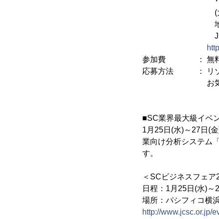
・大阪オ
(大阪市淀川区西
地下鉄御堂筋線
JR新大阪駅
htt
参加費 ： 無
応募方法 ： リゾーム
お気軽にお問
■SC業界最大級イベ
1月25日(水)～2
業向け分析システム「
す。
＜SCビジネスフェア2
日程：1月25日(水)～27
場所：パシフィコ横浜
http://www.jcsc.or.jp/