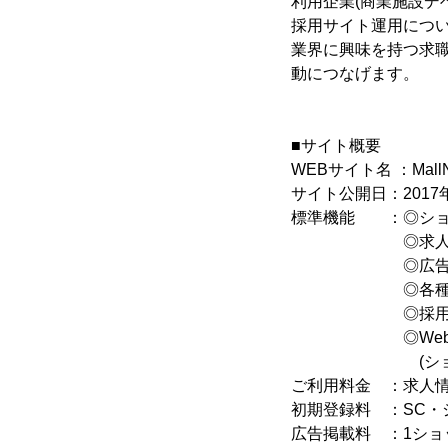
利用企業(商業施設デ
採用サイト運用につ
業界に興味を持つ求
動につなげます。
■サイト概要
WEBサイト名 ：Mall
サイト公開日：2017年
標準機能 ：◎ショ
◎求人情報掲載
◎広告掲
◎各種情
◎採用関連研
◎Web以外で
(ショップカ
ご利用料金 ：求人情報
初期登録料 ：SC・シ
広告掲載料 ：1ショッ