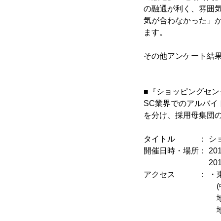
の融通が利く、雰囲
気が合わなかった」
ます。
その他アンケート結果
■『ショッピングセン
SC業界でのアルバ
を分け、採用母集団
タイトル ： ショ
開催日時・場所： 201
2017年2月23
アクセス ： ・東
(中央区入船1丁
地下鉄日比谷線
地下鉄有楽町線