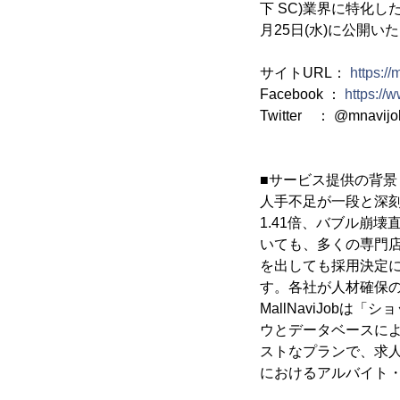
下 SC)業界に特化した
月25日(水)に公開い
サイトURL：
https://
Facebook ：
https://
Twitter ： @mnavijob_
■サービス提供の背景
人手不足が一段と深刻
1.41倍、バブル崩
いても、多くの専門
を出しても採用決定
す。各社が人材確保
MallNaviJob
ウとデータベースに
ストなプランで、求
におけるアルバイト