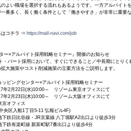
気のよい職場を選択する流れもあるようです。一方アルバイト
が一番多く、長く働く条件として「働きやすさ」が非常に重要
はコチラ ⇒
https://mall-navi.com/job
ター×アルバイト採用戦略セミナー』開催のお知らせ
イト・パート採用において、すぐにできること／中長期にとりく
の拡大施策やコスト削減施策の立案方法をご説明します。
ッピングセンター×アルバイト採用戦略セミナー
7年2月22日(水)10:00～ リゾーム東京オフィスにて
日(木)10:00～ リゾーム大阪オフィスにて
京オフィス
目5-11 弘報ビル4F)
・JR京葉線 八丁堀駅A2出口より徒歩3分
 新富町駅7番出口より徒歩4分