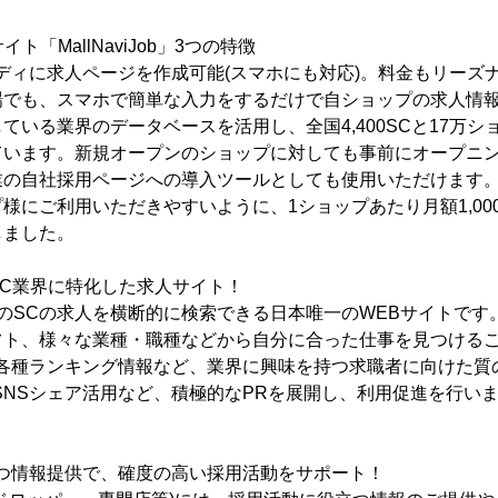
ト「MallNaviJob」3つの特徴
ピーディに求人ページを作成可能(スマホにも対応)。料金もリーズ
場でも、スマホで簡単な入力をするだけで自ショップの求人情
ている業界のデータベースを活用し、全国4,400SCと17万
ています。新規オープンのショップに対しても事前にオープニ
業の自社採用ページへの導入ツールとしても使用いただけます
様にご利用いただきやすいように、1ショップあたり月額1,00
しました。
※)SC業界に特化した求人サイト！
は、全国のSCの求人を横断的に検索できる日本唯一のWEBサイトで
フト、様々な業種・職種などから自分に合った仕事を見つける
や各種ランキング情報など、業界に興味を持つ求職者に向けた質
SNSシェア活用など、積極的なPRを展開し、利用促進を行い
役立つ情報提供で、確度の高い採用活動をサポート！