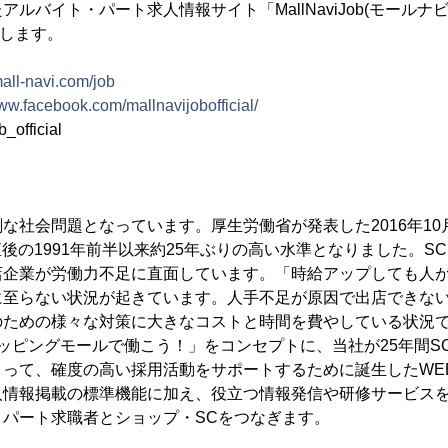
アルバイト・パート求人情報サイト「MallNaviJob(モールナビ
たします。
mall-navi.com/job
www.facebook.com/mallnavijobofficial/
official
な社会問題となっています。厚生労働省が発表した2016年1
壊直後の1991年前半以来約25年ぶりの高い水準となりました。S
店企業が労働力不足に直面しています。「時給アップしても人
に至らない状況が起きています。人手不足が原因で出店できな
のための様々な対策に大きなコストと時間を費やしている状況
は「ショッピングモールで働こう！」をコンセプトに、当社が25年間
よって、確度の高い採用活動をサポートするために誕生したWE
人情報掲載の標準機能に加え、役立つ情報発信や研修サービス
・パート求職者とショップ・SCをつなぎます。