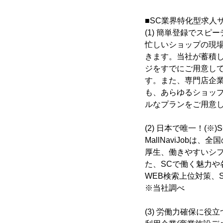
■SC業界特化型求人サイ
(1) 簡単登録でス
忙しいショップの現
きます。当社が蓄積し
ジをすでにご用意し
す。また、専門店企
も、あらゆるショップ
ルなプランをご用意
(2) 日本で唯一！(
MallNaviJob
厚生、働きやすいシ
た、SCで働く魅力
WEB検索上位対策、
※当社調べ
(3) 労働力確保に