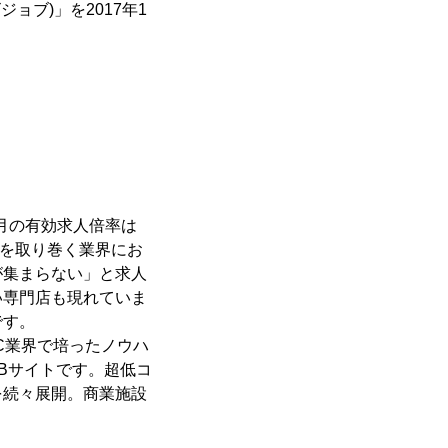
ジョブ)」を2017年1
0月の有効求人倍率は
Cを取り巻く業界にお
が集まらない」と求人
い専門店も現れていま
です。
SC業界で培ったノウハ
Bサイトです。超低コ
を続々展開。商業施設