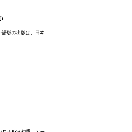
門)
ン語版の出版は、日本
セロナKoy 旬香、オー