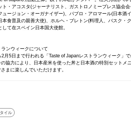
ット・アコスタ(ジャーナリスト、ガストロノミープレス協会会
フュージョン・オーガナイザー)、パブロ・アロマール(日本酒イ
日本食普及の親善大使)、ホルヘ・ブレトン(料理人、バスク・
として在スペイン日本国大使館。
anレストランウィークについて
2月5日まで行われる「Taste of Japanレストランウィーク
ンの協力により、日本産米を使った丼と日本酒の特別セットメ
皆さまに楽しんでいただけます。
タイル