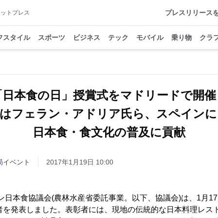
プレスリリース
アットプレス
フスタイル
スポーツ
ビジネス
テック
モバイル
乗り物
クラ
「日本食の日」授賞式をマドリードで開
者はフェラン・アドリア氏ら、スペインに
日本食・食文化の普及に貢献
局
イベント
2017年1月19日 10:00
nスペイン日本食協議会(農林水産省委託事業。以下、協議会)は、1月17日、Ta
ard受賞者を発表しました。表彰者には、現地の伝統的な日本料理レ