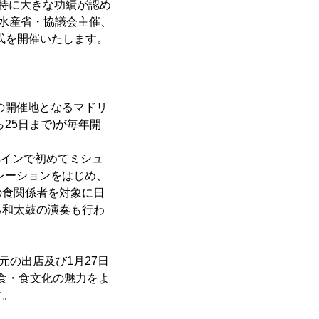
特に大きな功績が認め
林水産省・協議会主催、
賞式を開催いたします。
初の開催地となるマドリ
25日まで)が毎年開
、スペインで初めてミシュ
レーションをはじめ、
の食関係者を対象に日
る和太鼓の演奏も行わ
元の出店及び1月27日
日本食・食文化の魅力をよ
す。