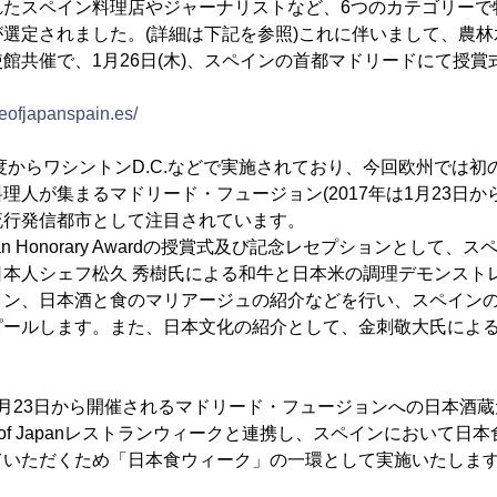
れたスペイン料理店やジャーナリストなど、6つのカテゴリーで
選定されました。(詳細は下記を参照)これに伴いまして、農
館共催で、1月26日(木)、スペインの首都マドリードにて授
teofjapanspain.es/
年度からワシントンD.C.などで実施されており、今回欧州では
理人が集まるマドリード・フュージョン(2017年は1月23日から
流行発信都市として注目されています。
 Japan Honorary Awardの授賞式及び記念レセプションとして
日本人シェフ松久 秀樹氏による和牛と日本米の調理デモンスト
ョン、日本酒と食のマリアージュの紹介などを行い、スペイン
ピールします。また、日本文化の紹介として、金刺敬大氏によ
月23日から開催されるマドリード・フュージョンへの日本酒蔵
e of Japanレストランウィークと連携し、スペインにおいて
ていただくため「日本食ウィーク」の一環として実施いたしま