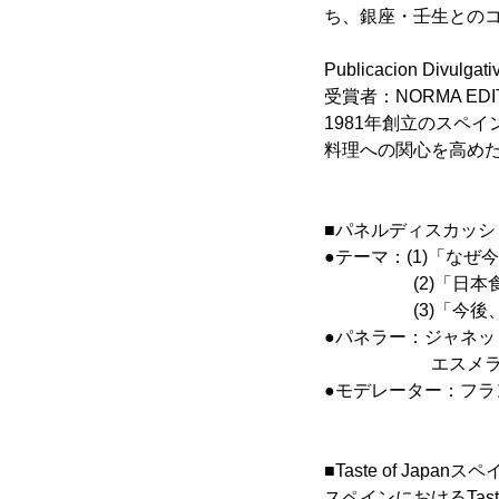
ち、銀座・壬生とのコ
Publicacion Divu
受賞者：NORMA EDIT
1981年創立のスペ
料理への関心を高め
■パネルディスカッシ
●テーマ：(1)「な
(2)「日本食が
(3)「今後、注
●パネラー：ジャネ
エスメラルダ・
●モデレーター：フラ
■Taste of Jap
スペインにおけるTast