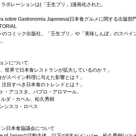
ラボレーションは(「壬生ブリ」)漫画化された。
lgativa sobre Gastronomia Japonesa(日本食グルメに関する出版部
ORIAL
インのコミック出版社。「壬生ブリ」や「美味しんぼ」のスペイ
た。
ョンについて
ぜ今、世界で日本食レストランが拡大しているのか？」
スペイン料理に与えた影響とは？」
目すべき日本食のトレンドとは？」
ット・アコスタ、パブロ・アロマール、
カペル、松久秀樹
ンシスコ・ロペス
anスペイン日本食協議会について
e of Japanの活動主体。以下の6名がメンバー。松久秀樹(バル