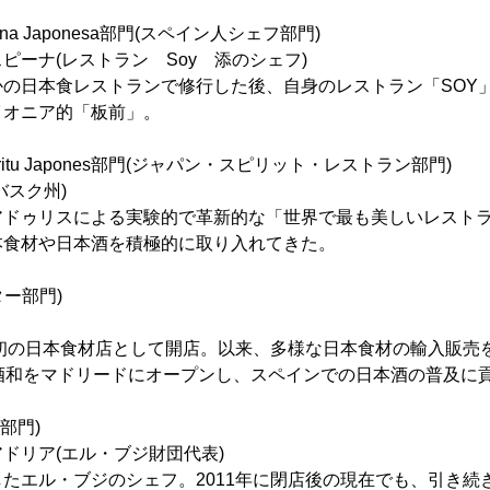
 Cocina Japonesa部門(スペイン人シェフ部門)
ピーナ(レストラン Soy 添のシェフ)
かの日本食レストランで修行した後、自身のレストラン「SOY
イオニア的「板前」。
n Espiritu Japones部門(ジャパン・スピリット・レストラン部門)
バスク州)
アドゥリスによる実験的で革新的な「世界で最も美しいレスト
本食材や日本酒を積極的に取り入れてきた。
ーター部門)
ド初の日本食材店として開店。以来、多様な日本食材の輸入販売を
a酒和をマドリードにオープンし、スペインでの日本酒の普及に
名人部門)
ドリア(エル・ブジ財団代表)
たエル・ブジのシェフ。2011年に閉店後の現在でも、引き続