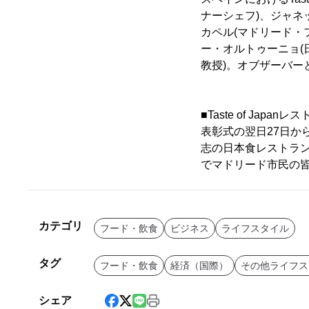
ナーシェフ)、ジャネ
カペル(マドリード・
ー・オルトゥーニョ(
教授)。オブザーバー
■Taste of Jap
表彰式の翌日27日から
志の日本食レストラ
でマドリード市民の
カテゴリ
フード・飲食
ビジネス
ライフスタイル
タグ
フード・飲食
経済（国際）
その他ライフス
シェア