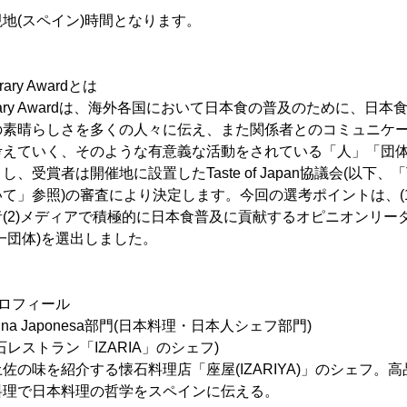
地(スペイン)時間となります。
orary Awardとは
an Honorary Awardは、海外各国において日本食の普及のために、
の素晴らしさを多くの人々に伝え、また関係者とのコミュニケ
考えていく、そのような有意義な活動をされている「人」「団
賞者は開催地に設置したTaste of Japan協議会(以下、「Tast
て」参照)の審査により決定します。今回の選考ポイントは、(
(2)メディアで積極的に日本食普及に貢献するオピニオンリー
一団体)を選出しました。
ロフィール
 Cocina Japonesa部門(日本料理・日本人シェフ部門)
レストラン「IZARIA」のシェフ)
佐の味を紹介する懐石料理店「座屋(IZARIYA)」のシェフ。
料理で日本料理の哲学をスペインに伝える。