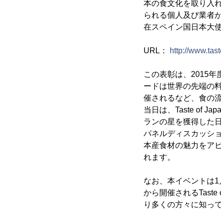
本の食文化を取り入
られる個人及び業者が
在スペイン国日本大使
URL：
http://www.tas
この表彰は、2015
ードは世界の先端の料
催されるなど、食の
当日は、Taste of
ランの星を獲得した
パネルディスカッシ
本産食材の魅力をア
れます。
なお、本イベントは1
から開催されるTast
り多くの方々に知っ