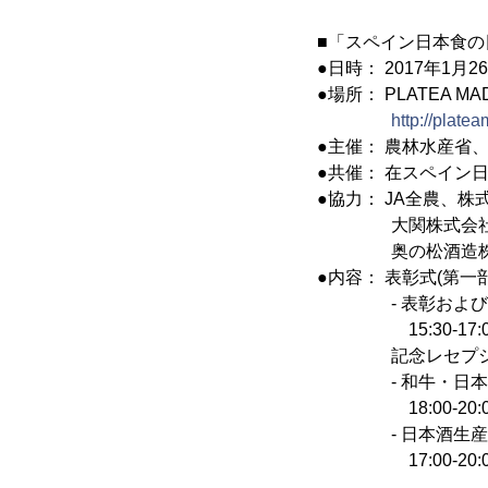
■「スペイン日本食の
●日時： 2017年1月26
●場所： PLATEA MADRID
http://plate
●主催： 農林水産省
●共催： 在スペイン
●協力： JA全農、
大関株式会社、
奥の松酒造株式
●内容： 表彰式(第一部
- 表彰およびパ
15:30-17:00(
記念レセプション
- 和牛・日本酒
18:00-20:00(
- 日本酒生産者
17:00-20:0