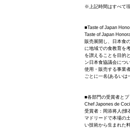
※上記時間はすべて現
■Taste of Japan Hon
Taste of Jap
販売展開し、日本食
に地域での食教育を
を讃えることを目的とし、受
ン日本食協議会につい
使用・販売する事業者
ごとに一名(あるいは
■各部門の受賞者とプ
Chef Japones de
受賞者：岡添将人(懐石
マドリードで本場の土
い技術から生まれた