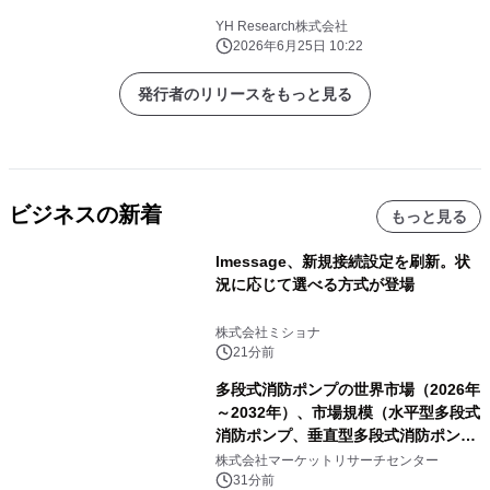
YH Research株式会社
2026年6月25日 10:22
発行者のリリースをもっと見る
ビジネスの新着
もっと見る
lmessage、新規接続設定を刷新。状
況に応じて選べる方式が登場
株式会社ミショナ
21分前
多段式消防ポンプの世界市場（2026年
～2032年）、市場規模（水平型多段式
消防ポンプ、垂直型多段式消防ポン
プ）・分析レポートを発表
株式会社マーケットリサーチセンター
31分前