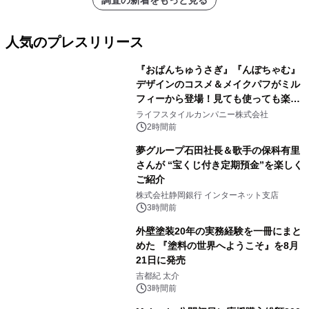
調査の新着をもっと見る
人気のプレスリリース
『おぱんちゅうさぎ』『んぽちゃむ』
デザインのコスメ＆メイクパフがミル
フィーから登場！見ても使っても楽し
1
い、ポップでキュートなコレクショ
ライフスタイルカンパニー株式会社
ン。
2時間前
夢グループ石田社長＆歌手の保科有里
さんが “宝くじ付き定期預金”を楽しく
ご紹介
2
株式会社静岡銀行 インターネット支店
3時間前
外壁塗装20年の実務経験を一冊にまと
めた 『塗料の世界へようこそ』を8月
21日に発売
3
吉都紀 太介
3時間前