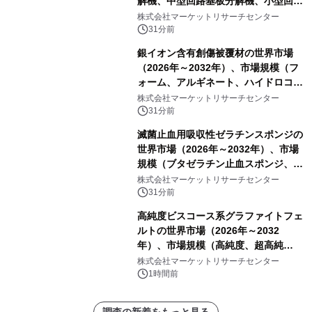
解機、中型回路基板分解機、小型回路
基板分解機）・分析レポートを発表
株式会社マーケットリサーチセンター
31分前
銀イオン含有創傷被覆材の世界市場
（2026年～2032年）、市場規模（フ
ォーム、アルギネート、ハイドロコロ
イド、その他）・分析レポートを発表
株式会社マーケットリサーチセンター
31分前
滅菌止血用吸収性ゼラチンスポンジの
世界市場（2026年～2032年）、市場
規模（ブタゼラチン止血スポンジ、牛
ゼラチン止血スポンジ、その他）・分
株式会社マーケットリサーチセンター
析レポートを発表
31分前
高純度ビスコース系グラファイトフェ
ルトの世界市場（2026年～2032
年）、市場規模（高純度、超高純
度）・分析レポートを発表
株式会社マーケットリサーチセンター
1時間前