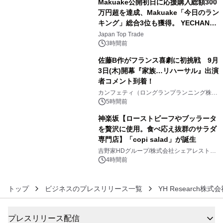
Makuake公開初日に応援購入総額300
万円超を達成、Makuake「今日のラン
キング」総合3位も獲得。 YECHAN音
4
浴シンギングボウル第2弾の大型サイ
Japan Top Trade
ズ（XL・2XL・3XL）を先行販売中
3時間前
佐藤B作がフランス喜劇に初挑戦 9月
3日(木)開幕『家族…リハーサル』出演
者コメント到着！
5
カンフェティ（ロングランプランニング株式
会社）
5時間前
神楽坂【ローストビーフやブッラータ
を贅沢に使用。食べ応え抜群のサラダ
専門店】「copi salad」が誕生
6
吉野家HDグループ/株式会社シェアレストラ
ン
4時間前
トップ
ビジネスのプレスリリース一覧
YH Research株式
プレスリリース配信