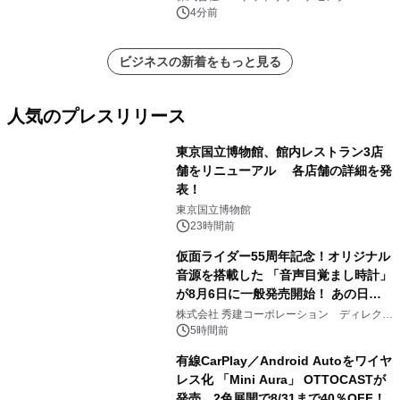
ー）・分析レポートを発表
4分前
ビジネスの新着をもっと見る
人気のプレスリリース
東京国立博物館、館内レストラン3店
舗をリニューアル 各店舗の詳細を発
表！
1
東京国立博物館
23時間前
仮面ライダー55周年記念！オリジナル
音源を搭載した 「音声目覚まし時計」
が8月6日に一般発売開始！ あの日の
2
大興奮が今甦る
株式会社 秀建コーポレーション ディレクト
アートギャラリー
5時間前
有線CarPlay／Android Autoをワイヤ
レス化 「Mini Aura」 OTTOCASTが
発売、2色展開で8/31まで40％OFF！