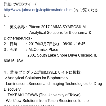
詳細はWEBサイト(
http://www.jaima.or.jp/ic/pittcon/index.html
)をご覧くださ
い。
1．英文名称：Pittcon 2017 JAIMA SYMPOSIUM
- Analytical Solutions for Biopharma ＆
Biotherapeutics -
2．日時 ：2017年3月7日(火) 08:30～16:45
3．会場 ：McCormick Place
2301 South Lake Shore Drive Chicago, IL
60616 USA
4．講演(プログラム詳細はWEBサイトに掲載)
＜Analytical Solutions for Biopharma＞
- Luminescent Sensors and Imaging Technologies for Drug
Discovery
TAKEAKI OZAWA (The University of Tokyo)
- Workflow Solutions from Tosoh Bioscience for the