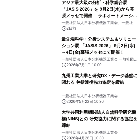
アジア最大級の分析・科学総合展
「JASIS 2026」を 9月2日(水)から幕
張メッセで開催 ラボオートメーショ
ン・フィジカルAI ― 研究開発を変え
一般社団法人日本分析機器工業会、一般社団
法人日本科学機器協会
る最新ソリューションなどの見どころ
2日前
をご紹介
最先端科学・分析システム＆ソリュー
ション展 「JASIS 2026」 9月2日(水)
～4日(金)幕張メッセにて開催！
一般社団法人日本分析機器工業会 一般社団法
人日本科学機器協会
2026年7月1日 10:00
九州工業大学と研究DX・データ基盤に
関わる 包括連携協力協定を締結
一般社団法人日本分析機器工業会
2026年5月22日 10:30
大学共同利用機関法人自然科学研究機
構(NINS)との 研究協力に関する協定を
締結
一般社団法人日本分析機器工業会
2026年4月28日 10:30