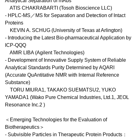
Analytical Separation of mAbs
ATIS CHAKRABARTI (Tosoh Bioscience LLC)
- HPLC-MS／MS for Separation and Detection of Intact
Proteins
KEVIN A. SCHUG (University of Texas at Arlington)
- Introducing the Latest Bio-pharmaceutical Application by
ICP-QQQ
AMIR LIBA (Agilent Technologies)
- Development of Innovative Supply System of Reliable
Analytical Standards Purity Determined by AQARI
(Accurate QuAntitative NMR with Internal Reference
Substance)
TORU MIURA1, TAKAKO SUEMATSU2, YUKO
YAMADA1 (Wako Pure Chemical Industries, Ltd.1, JEOL
Resonance Inc.2 )
＜Emerging Technologies for the Evaluation of
Biotherapeutics＞
- Subvisible Particles in Therapeutic Protein Products：