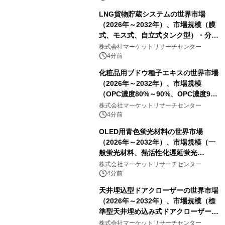
LNG貨物貯蔵システムの世界市場
（2026年～2032年）、市場規模（膜
式、モス式、自立式タンク型）・分析
レポートを発表
株式会社マーケットリサーチセンター
4分前
化粧品用ブドウ種子エキスの世界市場
（2026年～2032年）、市場規模
（OPC濃度80%～90%、OPC濃度90%
～95%、OPC濃度95%以上）・分析レ
株式会社マーケットリサーチセンター
ポートを発表
4分前
OLED用青色蛍光材料の世界市場
（2026年～2032年）、市場規模（一
般蛍光材料、熱活性化遅延蛍光
（TADF）材料、その他）・分析レポ
株式会社マーケットリサーチセンター
ートを発表
4分前
天井埋込型ドアクローザーの世界市場
（2026年～2032年）、市場規模（標
準型天井埋め込み式ドアクローザー、
重荷重用天井埋め込み式ドアクローザ
株式会社マーケットリサーチセンター