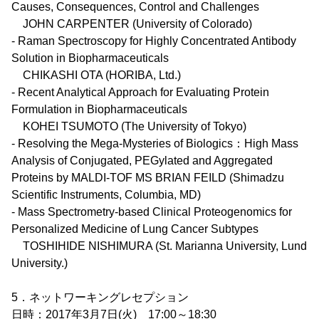
Causes, Consequences, Control and Challenges
JOHN CARPENTER (University of Colorado)
- Raman Spectroscopy for Highly Concentrated Antibody
Solution in Biopharmaceuticals
CHIKASHI OTA (HORIBA, Ltd.)
- Recent Analytical Approach for Evaluating Protein
Formulation in Biopharmaceuticals
KOHEI TSUMOTO (The University of Tokyo)
- Resolving the Mega-Mysteries of Biologics：High Mass
Analysis of Conjugated, PEGylated and Aggregated
Proteins by MALDI-TOF MS BRIAN FEILD (Shimadzu
Scientific Instruments, Columbia, MD)
- Mass Spectrometry-based Clinical Proteogenomics for
Personalized Medicine of Lung Cancer Subtypes
TOSHIHIDE NISHIMURA (St. Marianna University, Lund
University.)
5．ネットワーキングレセプション
日時：2017年3月7日(火) 17:00～18:30