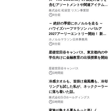
含むアソートメントや関連アイテムを
8月6日発売
株式会社 松栄堂 リスン事業部
4分前
～ 絶好の季節にホノルルを走る ～
ハワイズハーフマラソン ハパルア
2027アーリーエントリー開始！ 新カ
テゴリー「ハパルアIKI(イキ)」(約
ホノルルマラソン日本事務局
13.4km)が登場
4分前
星槎世田谷キャンパス、東京都内の中
学生向けに金融教育の出張授業を開始
星槎世田谷キャンパス
1時間前
冷感タオルも、首掛け扇風機も、冷却
リングも試した私が、ネッククーラー
に落ち着いた話。
株式会社G.Oホールディングス
1時間前
家族が集まる夏をもっと楽しく