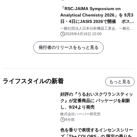
「RSC-JAIMA Symposium on
Analytical Chemistry 2026」を 9月3
日・4日にJASIS 2026で開催 ポスタ
ーセッション募集開始
一般社団法人日本分析機器工業会、一般社団
法人日本科学機器協会
2026年4月16日 10:00
発行者のリリースをもっと見る
ライフスタイルの新着
もっと見る
好評の『うるおいスクワランスティッ
ク』が定番商品に パッケージを刷新
し、9/24より発売
株式会社ハーバー研究所
4分前
色を香りで表現するインセンスシリー
ズ「The COLORS」の 限定の香りを