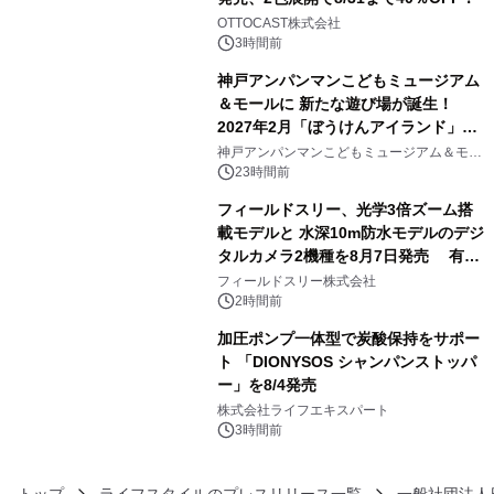
3
OTTOCAST株式会社
3時間前
神戸アンパンマンこどもミュージアム
＆モールに 新たな遊び場が誕生！
2027年2月「ぼうけんアイランド」が
4
オープン
神戸アンパンマンこどもミュージアム＆モー
ル
23時間前
フィールドスリー、光学3倍ズーム搭
載モデルと 水深10m防水モデルのデジ
タルカメラ2機種を8月7日発売 有効
5
約1300万画素、用途別に選べるコンデ
フィールドスリー株式会社
ジ新登場
2時間前
加圧ポンプ一体型で炭酸保持をサポー
ト 「DIONYSOS シャンパンストッパ
ー」を8/4発売
6
株式会社ライフエキスパート
3時間前
トップ
ライフスタイルのプレスリリース一覧
一般社団法人日