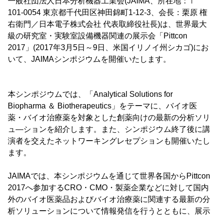
一般社団法人日本分析機器工業会(JAIMA、所在地：〒
101-0054 東京都千代田区神田錦町1-12-3、会長：栗原 権
右衛門／日本電子株式会社 代表取締役社長)は、世界最大
級の研究室・実験室設備機器関連の展示会「Pittcon
2017」(2017年3月5日～9日、米国イリノイ州シカゴ)にお
いて、JAIMAシンポジウムを開催いたします。
本シンポジウムでは、「Analytical Solutions for
Biopharma ＆ Biotherapeutics」をテーマに、バイオ医
薬・バイオ治療薬を対象とした創薬向けの最新の分析ソリ
ュ―ションを紹介します。また、シンポジウム終了後に講
演者を交えたネットワーキングレセプションも開催いたし
ます。
JAIMAでは、本シンポジウムを通じて世界各国からPittcon
2017へ参加するCRO・CMO・製薬企業などに対して国内
外のバイオ医薬品およびバイオ治療薬に関連する最新の分
析ソリューションについて情報発信を行うとともに、展示