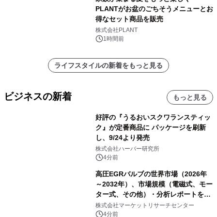
PLANTがお盆のごちそうメニューとお
得なセット商品を販売
株式会社PLANT
1時間前
ライフスタイルの新着をもっと見る
ビジネスの新着
もっと見る
好評の『うるおいスクワランスティッ
ク』が定番商品に パッケージを刷新
し、9/24より発売
株式会社ハーバー研究所
4分前
高圧EGRバルブの世界市場（2026年
～2032年）、市場規模（電磁式、モー
ター式、その他）・分析レポートを発
表
株式会社マーケットリサーチセンター
4分前