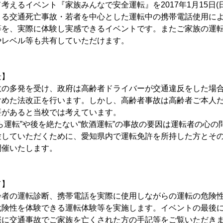
考えるイベント『家族みんなで安全運転』を2017年1月15日(
よる交通死亡事故・若者を中心とした運転中の携帯電話使用に
等を、実際に体験し実感できるイベントです。またご家族の運
やレベル等も共有していただけます。
景】
故の多発を受け、政府は高齢者ドライバーが交通違反をした場
含めた法改正を行います。しかし、高齢者事故は高齢者ご本人
要があると当校では考えています。
ら運転”や後を絶たない“飲酒運転”の事故の要因は運転者の心の
験していただくために、愛知県内で運転免許を所持した方とそ
開催いたします。
て】
齢者の運転診断、携帯電話を実際に使用しながらの運転の危険
危険性を体験できる運転体験等を実施します。イベントの最後
際に交通事故でご家族を亡くされた方の手記等をご覧いただき