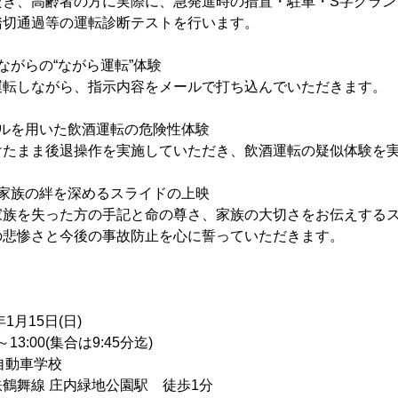
だき、高齢者の方に実際に、急発進時の措置・駐車・S字クラン
踏切通過等の運転診断テストを行います。
ながらの“ながら運転”体験
運転しながら、指示内容をメールで打ち込んでいただきます。
グルを用いた飲酒運転の危険性体験
けたまま後退操作を実施していただき、飲酒運転の疑似体験を
ご家族の絆を深めるスライドの上映
家族を失った方の手記と命の尊さ、家族の大切さをお伝えする
の悲惨さと今後の事故防止を心に誓っていただきます。
月15日(日)
3:00(集合は9:45分迄)
自動車学校
鶴舞線 庄内緑地公園駅 徒歩1分