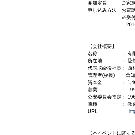
参加定員 ：ご家族
申し込み方法：お電話で
※受付時間：月～土 9
2016年12月2
【会社概要】
名称 ： 有限会
所在地 ： 愛知県
代表取締役社長： 西
管理者(校長) ： 倉知
資本金 ： 1,40
創業 ： 1959
公安委員会指定： 196
職種 ： 教
URL ：
ht
【本イベントに関す