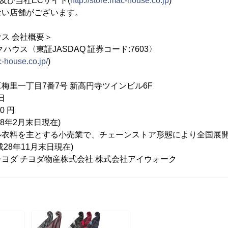
及び当社ECサイト(
http://store.mac-house.co.jp
)
ない店舗がございます。
ス 会社概要＞
ハウス〈東証JASDAQ 証券コード:7603〉
-house.co.jp/
)
梅里一丁目7番7号 新高円寺ツインビル6F
日
0 円
28年2月末日現在)
ル衣料を主とする小売業で、チェーンストア形態により全国展
成28年11月末日現在)
ヨダ チヨダ物産株式会社 株式会社アイウォーク