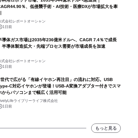
外科用ロボット市場、2035年544億米ドルへ急成長｜
CAGR44.90％、低侵襲手術・AI技術・医療DXが市場拡大を牽
引
株式会社レポートオーシャン
1日前
半導体ガス市場は2035年236億米ドルへ、CAGR 7.4％で成長
｜半導体製造拡大・先端プロセス需要が市場成長を加速
株式会社レポートオーシャン
1日前
Z世代で広がる「有線イヤホン再注目」の流れに対応。USB
Type-C対応イヤホンが登場！USB-A変換アダプター付きでスマ
ホからパソコンまで幅広く活用可能
LivelyLifeライブリーライフ株式会社
1日前
もっと見る