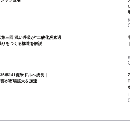
」Tシャツ登場
ズ第三回 浅い呼吸が"二酸化炭素過
眠りをつくる構造を解説
35年141億米ドルへ成長｜
oT需要が市場拡大を加速