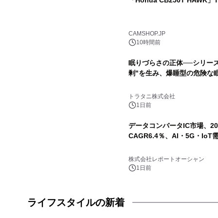
「Honda CB250T HAWK
CAMSHOP.JP
10時間前
眠りづらさの正体──シリー
剰"を生み、爆睡型の危険な
トラタニ株式会社
1日前
データコンバータIC市場、20
CAGR6.4％、AI・5G・I
株式会社レポートオーシャン
1日前
ライフスタイルの新着