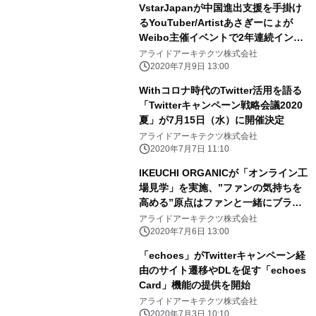
VstarJapanが中国進出支援を手掛け
るYouTuber/Artistあさぎーにょが
Weibo主催イベントで2年連続インフ
ルエンサー部門賞を受賞！
アライドアーキテクツ株式会社
2020年7月9日 13:00
Withコロナ時代のTwitter活用を語る
「Twitterキャンペーン戦略会議2020
夏」が7月15日（水）に開催決定
アライドアーキテクツ株式会社
2020年7月7日 11:10
IKEUCHI ORGANICが「オンライン工
場見学」を実施、”ファンの気持ちを
高める”原点はファンと一緒にブラン
ドを創るという想い
アライドアーキテクツ株式会社
2020年7月6日 13:00
「echoes」がTwitterキャンペーン経
由のサイト遷移やDLを促す「echoes
Card」機能の提供を開始
アライドアーキテクツ株式会社
2020年7月3日 10:10