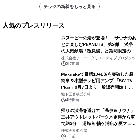
テックの新着をもっと見る
人気のプレスリリース
スヌーピーの湯が登場！ 「サウナのあ
とに楽しむPEANUTS」第2弾 渋谷
の人気銭湯「改良湯」と期間限定のコ
1
ラボレーション サウナイキタイコラ
株式会社ソニー・クリエイティブプロダクツ
ボグッズも発売決定！
3時間前
Makuakeで目標1341％を突破した超
簡単＆小型テレビ用アンプ 「SW TV
Plus」8月7日より一般販売開始！ ケ
2
ーブル1本つなぐだけ、テレビの音が
城下工業株式会社
ぐっと豊かに
4時間前
帰りの渋滞を避けて「温泉＆サウナ」
三井アウトレットパーク木更津から車
で約5分 湯舞音 袖ケ浦店が夏フェア
3
メニューを提供
株式会社楽久屋
1日前