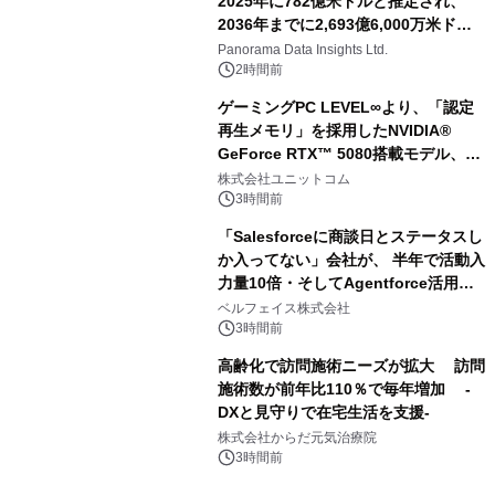
2025年に782億米ドルと推定され、
2036年までに2,693億6,000万米ドル
に達すると予測されており、予測期間
Panorama Data Insights Ltd.
（2026年～2036年）
2時間前
ゲーミングPC LEVEL∞より、「認定
再生メモリ」を採用したNVIDIA®
GeForce RTX™ 5080搭載モデル、
NVIDIA® GeForce RTX™ 5070 Ti搭
株式会社ユニットコム
載モデルを販売開始
3時間前
「Salesforceに商談日とステータスし
か入ってない」会社が、 半年で活動入
力量10倍・そしてAgentforce活用へ
── 敷島住宅×bellSalesAI事例公開
ベルフェイス株式会社
3時間前
高齢化で訪問施術ニーズが拡大 訪問
施術数が前年比110％で毎年増加 -
DXと見守りで在宅生活を支援-
株式会社からだ元気治療院
3時間前