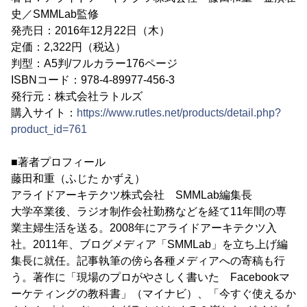
史／SMMLab監修
発売日：2016年12月22日（木）
定価：2,322円（税込）
判型：A5判/フルカラー176ページ
ISBNコード：978-4-89977-456-3
発行元：株式会社ラトルズ
購入サイト：
https://www.rutles.net/products/detail.php?
product_id=761
■著者プロフィール
藤田和重（ふじた かずえ）
アライドアーキテクツ株式会社 SMMLab編集長
大学卒業後、ラジオ制作会社勤務などを経て11年間の専
業主婦生活を送る。2008年にアライドアーキテクツ入
社。2011年、ブログメディア「SMMLab」を立ち上げ編
集長に就任。記事執筆の傍ら各種メディアへの寄稿も行
う。著作に「現場のプロがやさしく書いた Facebookマ
ーケティングの教科書」（マイナビ）、「今すぐ使えるか