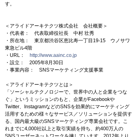
す。
＜アライドアーキテクツ株式会社 会社概要＞
・代表者： 代表取締役社長 中村 壮秀
・所在地： 東京都渋谷区恵比寿一丁目19-15 ウノサワ
東急ビル4階
・URL：
http://www.aainc.co.jp
・設立： 2005年8月30日
・事業内容： SNSマーケティング支援事業
＜アライドアーキテクツとは＞
「ソーシャルテクノロジーで、世界中の人と企業をつな
ぐ」というミッションのもと、企業がFacebookや
Twitter、InstagramなどのSNSを効果的にマーケティング
活用するための様々なサービス／ソリューションを提供す
る、国内最大級のSNSマーケティング専業会社です。こ
れまでに4,000社以上と取引実績を持ち、約400万人の
SNSユーザーネットワークを擁しています。2012年より