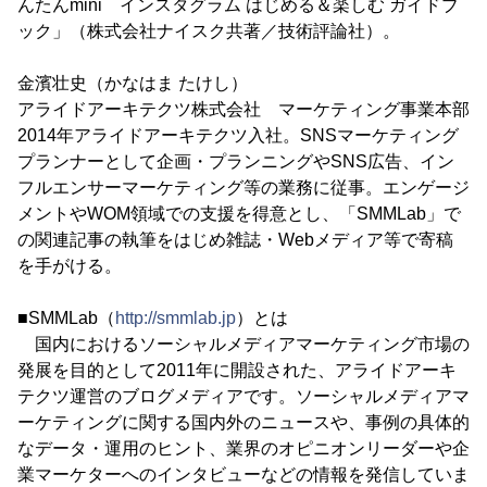
んたんmini インスタグラム はじめる＆楽しむ ガイドブ
ック」（株式会社ナイスク共著／技術評論社）。
金濱壮史（かなはま たけし）
アライドアーキテクツ株式会社 マーケティング事業本部
2014年アライドアーキテクツ入社。SNSマーケティング
プランナーとして企画・プランニングやSNS広告、イン
フルエンサーマーケティング等の業務に従事。エンゲージ
メントやWOM領域での支援を得意とし、「SMMLab」で
の関連記事の執筆をはじめ雑誌・Webメディア等で寄稿
を手がける。
■SMMLab（
http://smmlab.jp
）とは
国内におけるソーシャルメディアマーケティング市場の
発展を目的として2011年に開設された、アライドアーキ
テクツ運営のブログメディアです。ソーシャルメディアマ
ーケティングに関する国内外のニュースや、事例の具体的
なデータ・運用のヒント、業界のオピニオンリーダーや企
業マーケターへのインタビューなどの情報を発信していま