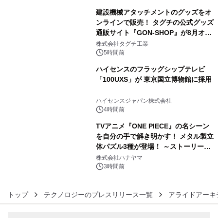
建設機械アタッチメントのグッズをオ
ンラインで販売！ タグチの公式グッズ
通販サイト『GON-SHOP』が8月オー
4
プン
株式会社タグチ工業
5時間前
ハイセンスのフラッグシップテレビ
「100UXS」が 東京国立博物館に採用
5
ハイセンスジャパン株式会社
4時間前
TVアニメ『ONE PIECE』の名シーン
を自分の手で解き明かす！ メタル製立
体パズル3種が登場！ ～ストーリーと
6
ギミックが融合した 大人の体験型パズ
株式会社ハナヤマ
ルが8月7日(金)12時より先行予約受付
3時間前
開始～
トップ
テクノロジーのプレスリリース一覧
アライドアーキ