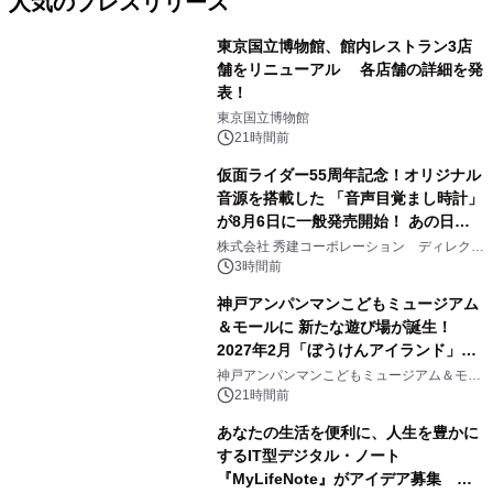
人気のプレスリリース
東京国立博物館、館内レストラン3店
舗をリニューアル 各店舗の詳細を発
表！
1
東京国立博物館
21時間前
仮面ライダー55周年記念！オリジナル
音源を搭載した 「音声目覚まし時計」
が8月6日に一般発売開始！ あの日の
2
大興奮が今甦る
株式会社 秀建コーポレーション ディレクト
アートギャラリー
3時間前
神戸アンパンマンこどもミュージアム
＆モールに 新たな遊び場が誕生！
2027年2月「ぼうけんアイランド」が
3
オープン
神戸アンパンマンこどもミュージアム＆モー
ル
21時間前
あなたの生活を便利に、人生を豊かに
するIT型デジタル・ノート
『MyLifeNote』がアイデア募集 優
4