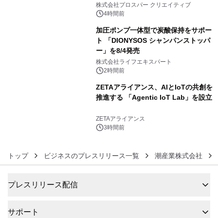
秀賞100名に1年間無償試用
株式会社プロスパー クリエイティブ
4時間前
加圧ポンプ一体型で炭酸保持をサポー
ト 「DIONYSOS シャンパンストッパ
ー」を8/4発売
5
株式会社ライフエキスパート
2時間前
ZETAアライアンス、AIとIoTの共創を
推進する 「Agentic IoT Lab」を設立
6
ZETAアライアンス
3時間前
トップ
ビジネスのプレスリリース一覧
潮産業株式会社
プレスリリース配信
サポート