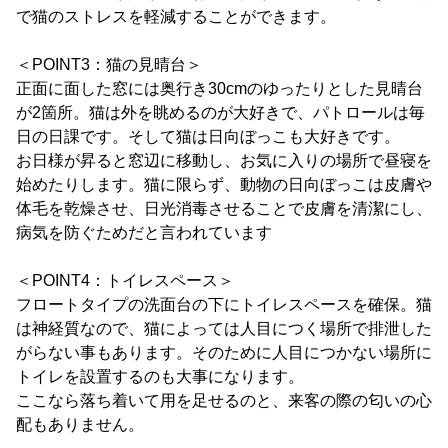
で猫のストレスを軽減することができます。
＜POINT3：猫の見晴台＞
正面に面した窓には奥行き30cmのゆったりとした見晴台
が2箇所。猫は外を眺めるのが大好きで、パトロールは毎
日の日課です。そして猫は日向ぼっこも大好きです。
お日様が昇ると窓辺に移動し、お気に入りの場所で昼寝を
始めたりします。猫に限らず、動物の日向ぼっこは皮膚や
体毛を乾燥させ、日光消毒させることで皮膚を清潔にし、
病気を防ぐためだと言われています
＜POINT4：トイレスペース＞
フロートタイプの洗面台の下にトイレスペースを確保。猫
は神経質なので、猫によっては人目につく場所で排泄した
がらない事もあります。そのために人目につかない場所に
トイレを設置するのも大事になります。
ここなら落ち着いて用を足せるのと、来客の際の匂いの心
配もありません。