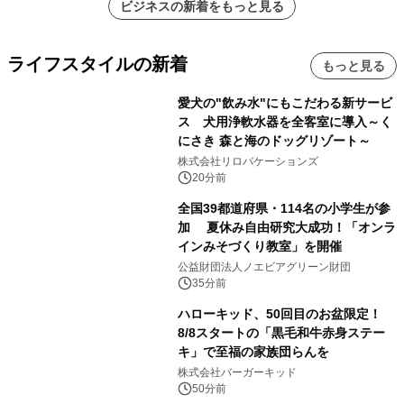
ビジネスの新着をもっと見る
ライフスタイルの新着
もっと見る
愛犬の"飲み水"にもこだわる新サービ
ス 犬用浄軟水器を全客室に導入～く
にさき 森と海のドッグリゾート～
株式会社リロバケーションズ
20分前
全国39都道府県・114名の小学生が参
加 夏休み自由研究大成功！「オンラ
インみそづくり教室」を開催
公益財団法人ノエビアグリーン財団
35分前
ハローキッド、50回目のお盆限定！
8/8スタートの「黒毛和牛赤身ステー
キ」で至福の家族団らんを
株式会社バーガーキッド
50分前