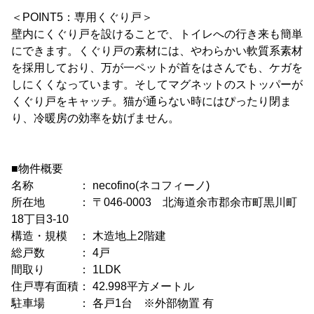
＜POINT5：専用くぐり戸＞
壁内にくぐり戸を設けることで、トイレへの行き来も簡単
にできます。くぐり戸の素材には、やわらかい軟質系素材
を採用しており、万が一ペットが首をはさんでも、ケガを
しにくくなっています。そしてマグネットのストッパーが
くぐり戸をキャッチ。猫が通らない時にはぴったり閉ま
り、冷暖房の効率を妨げません。
■物件概要
名称 ： necofino(ネコフィーノ)
所在地 ： 〒046-0003 北海道余市郡余市町黒川町
18丁目3-10
構造・規模 ： 木造地上2階建
総戸数 ： 4戸
間取り ： 1LDK
住戸専有面積： 42.998平方メートル
駐車場 ： 各戸1台 ※外部物置 有