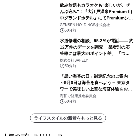
飲み放題もカラオケも”楽しいが、ぜ
んぶ込み”！『大江戸温泉Premium 山
中グランドホテル』にてPremiumシリ
ーズ初のオールインクルーシブ導入
GENSEN HOLDINGS株式会社
50分前
水道修理の相談、95.2％が電話―― 約
12万件のデータを調査 業者別の応
答率には最大84ポイント差、 「つな
がりやすさ」も選定基準に
株式会社SAFELY
50分前
「黒い海苔の日」制定記念のご案内
～9月6日は海苔を食べよう～ 東京タ
ワーで美味しい上質な海苔体験をお届
けします！
海苔で健康推進委員会
50分前
ライフスタイルの新着をもっと見る