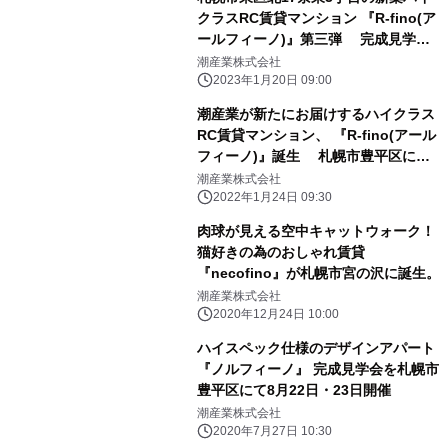
クラスRC賃貸マンション 『R-fino(ア
ールフィーノ)』第三弾 完成見学会
を2月4日(土)・5日(日)開催
潮産業株式会社
2023年1月20日 09:00
潮産業が新たにお届けするハイクラス
RC賃貸マンション、 『R-fino(アール
フィーノ)』誕生 札幌市豊平区にて
完成見学会を2月19日(土)・20日(日)開
潮産業株式会社
催
2022年1月24日 09:30
肉球が見える空中キャットウォーク！
猫好きの為のおしゃれ賃貸
『necofino』が札幌市宮の沢に誕生。
潮産業株式会社
2020年12月24日 10:00
ハイスペック仕様のデザインアパート
『ノルフィーノ』 完成見学会を札幌市
豊平区にて8月22日・23日開催
潮産業株式会社
2020年7月27日 10:30