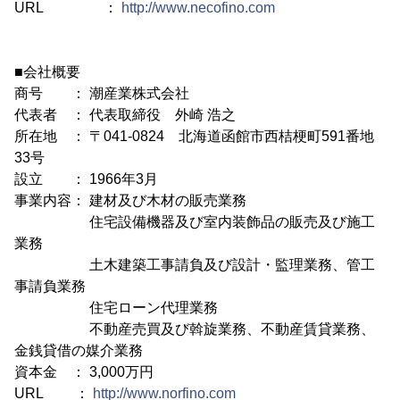
URL ：
http://www.necofino.com
■会社概要
商号 ： 潮産業株式会社
代表者 ： 代表取締役 外崎 浩之
所在地 ： 〒041-0824 北海道函館市西桔梗町591番地
33号
設立 ： 1966年3月
事業内容： 建材及び木材の販売業務
住宅設備機器及び室内装飾品の販売及び施工
業務
土木建築工事請負及び設計・監理業務、管工
事請負業務
住宅ローン代理業務
不動産売買及び斡旋業務、不動産賃貸業務、
金銭貸借の媒介業務
資本金 ： 3,000万円
URL ：
http://www.norfino.com