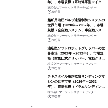
年）、市場規模（系統連系型マイクロ
グリッド、独立型マイクログリッ
株式会社マーケットリサーチセンター
ド）・分析レポートを発表
20分前
船舶用油圧バルブ遠隔制御システムの
世界市場（2026年～2032年）、市場
規模（全自動システム、半自動システ
ム）・分析レポートを発表
株式会社マーケットリサーチセンター
20分前
適応型ソフトロボットグリッパーの世
界市場（2026年～2032年）、市場規
模（空気圧式グリッパー、電動グリッ
パー）・分析レポートを発表
株式会社マーケットリサーチセンター
20分前
テキスタイル用超軟質サンディングマ
シンの世界市場（2026年～2032
年）、市場規模（ドラムサンディング
マシン、ジェットサンディングマシ
株式会社マーケットリサーチセンター
ン、ローラーサンディングマシン、そ
20分前
の他）・分析レポートを発表