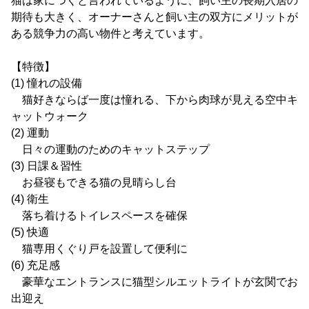
猫は家につくと言われているように、飼い主の長期入居の
期待も大きく、オーナーさんと飼い主の双方にメリットが
ある競争力の高い物件と考えています。
【特徴】
(1) 憧れの設備
猫好きならば一度は憧れる、下から肉球が見える空中キ
ャットウォーク
(2) 運動
日々の運動のためのキャットステップ
(3) 日課＆習性
お昼寝もできる猫の見晴らし台
(4) 衛生
落ち着けるトイレスペースを確保
(5) 快適
猫専用くぐり戸を設置して便利に
(6) 充足感
豪華なエントランスに猫型シルエットライトが玄関でお
出迎え