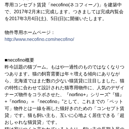
専用コンセプト賃貸「necofino(ネコフィーノ)」を建築中
で、2017年2月末に完成します。つきましては完成内覧会
を2017年3月4日(土)、5日(日)に開催いたします。
物件専用ホームページ：
http://www.necofino.com/necofino/
■necofino概要
昨今話題の猫ブーム。もはや一過性のものではなくなりつ
つあります。猫の飼育需要は年々増える傾向にありなが
ら、北海道ではまだ数の少ない猫賃貸に注目しました。猫
の特性に合わせて設計された猫専用物件に、人気のデザイ
ナーズ物件をコラボさせた、『norfino+』シリーズ“『猫』
+『norfino』＝『necofino』”として、これまでの「ペット
可」物件とは一線を画した猫好きのための「コンセプト賃
貸」です。猫も飼い主も、互いに心地よく居住できる「超
おしゃれな猫賃貸」です。